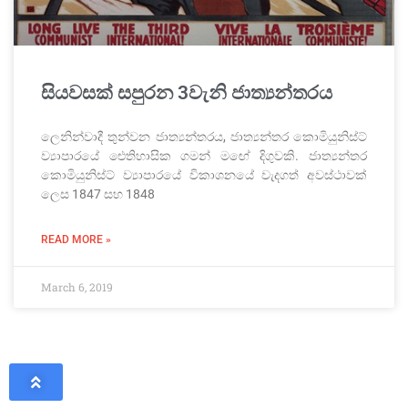
සියවසක් සපුරන 3වැනි ජාත්‍යන්තරය
ලෙනින්වාදී තුන්වන ජාත්‍යන්තරය, ජාත්‍යන්තර කොමියුනිස්ට්
ව්‍යාපාරයේ ඓතිහාසික ගමන් මඟේ දිගුවකි. ජාත්‍යන්තර
කොමියුනිස්ට් ව්‍යාපාරයේ විකාශනයේ වැදගත් අවස්ථාවක්
ලෙස 1847 සහ 1848
READ MORE »
March 6, 2019