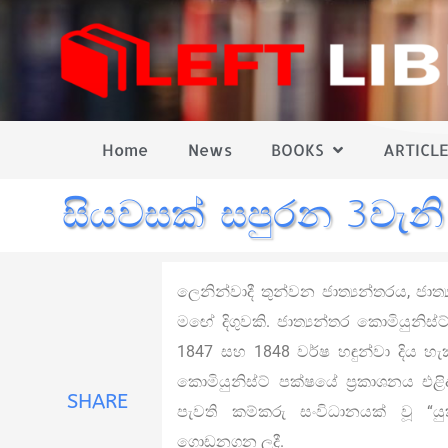
Home
News
BOOKS
ARTICLE
සියවසක් සපුරන 3වැනි
ලෙනින්වාදී තුන්වන ජාත්‍යන්තරය, ජාත
මඟේ දිගුවකි. ජාත්‍යන්තර කොමියුනිස
1847 සහ 1848 වර්ෂ හඳුන්වා දිය හැ
කොමියුනිස්ට් පක්ෂයේ ප්‍රකාශනය එළ
SHARE
පැවති කම්කරු සංවිධානයක් වූ “යුක
ගොඩනගන ලදී.