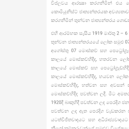
විප්ලවය ආරක්‍ෂා කරගනිමින් එය
කොමියුනිස්ට් ජාත්‍යන්තරයක අවශ්‍යත
කරගනිමින් තුන්වන ජාත්‍යන්තරය ගොඩ
එහි ආරම්භක සැසිය 1919 මාර්තු 2 – 6
තුන්වන ජාත්‍යන්තරයයේ ලෝක සමුළු 07ක
අගෝස්තු 07 මොස්කව් සහ පෙට්‍රෝග්‍ර
කාලයේ මොස්කව්හිදීද, හතරවන ලෝක 
කාලයේ මොස්කව් සහ පෙට්‍රෝග්‍රෑඩ්හි
කාලයේ මොස්කව්හිදීද, හයවන ලෝක ස
මොස්කව්හිදීද, හත්වන සහ අවසන් 
මොස්කව්හිදීද පවත්වන ලදී. මීට අම
1920දී බාකුහිදී පවත්වන ලද පෙරදිග ජනත
පවත්වන ලද ඈත පෙරදිග වැඩකරන ජනතා
යටත්විජිතවාදයට සහ අධිරාජ්‍යවාදයට
නීග්‍රෝ කම්කරුවන්ගේ සමුළුව විශේෂය