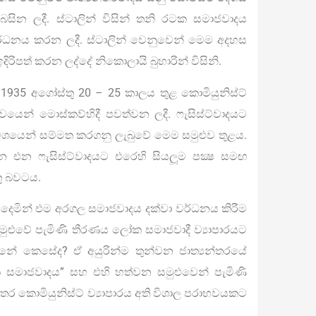
බසින ලදී. ස්ටාලින් විසින් තනි රටක සමාජවාදය
වර්ධනය කරන ලදී. ස්ටාලින් වෙනුවෙන් මෙම අදහස
ිරිපත් කරන ලද්දේ නිකොලායි බුහාරින් විසිනි.
 1935 අගෝස්තු 20 – 25 කාලය තුළ කොමියුනිස්ට්
යෙන් මොස්කව්හිදී පවත්වන ලදී. ෆැසිස්ට්වාදයට
වශයෙන් සම්මත කරගනු ලැබුවේ මෙම සමුළුව තුළය.
න එන ෆැසිස්ට්වාදයට එරෙහි සියලූම පක්‍ෂ සමඟ
තු බවටය.
දෙමින් එම අරගල සමාජවාදය දක්වා වර්ධනය කිරීම
මුළුවේ පැමිණි තීරණය ලෝක සමාජවාදී ව්‍යාපාරයට
න්නේ කෙසේද? ඒ අයුරින්ම තුන්වන ජාත්‍යන්තරයේ
 සමාජවාදය” සහ එහි හත්වන සමුළුවෙන් පැමිණි
න්තර කොමියුනිස්ට් ව්‍යාපාරය අති විශාල පරාභවයකට