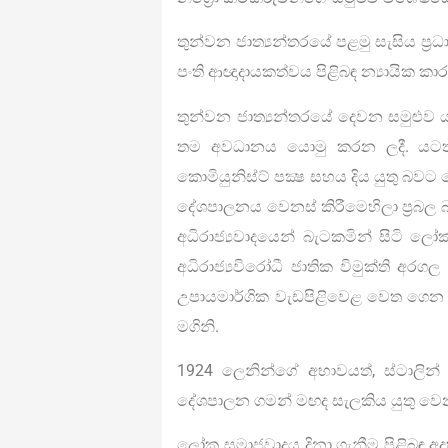
තුන්වන ජාත්‍යන්තරයේ පළමු සැසිය ප්‍ර
පංති ආඥාදායකත්වය පිළිබඳ න්‍යායික ක
තුන්වන ජාත්‍යන්තරයේ දෙවන සමුළුව
තම අවධානය යොමු කරන ලදී. යටත්වි
කොමියුනිස්ට් පක්‍ෂ සහය දිය යුතු බ
දේශපාලනය වෙනස් කිරීමෙහිලා ප්‍රබල 
අධිරාජ්‍යවාදයෙන් බැටකමින් සිටි
අධිරාජ්‍යවිරෝධී ජාතික විමුක්ති අර
උපායමාර්ගික වැඩපිළිවෙළ වෙත ගෙන 
මගිනි.
1924 ලෙනින්ගේ අභාවයත්, ස්ටාලින
දේශපාලන ගමන් මඟද සැලකිය යුතු ව
ලෝක සමාජවාදය දිනා ගැනීම පිළිබඳ අ