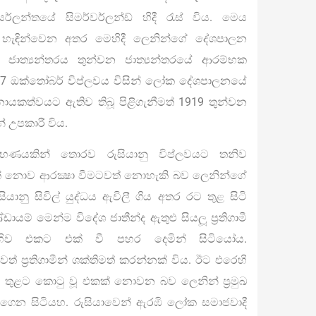
ර්ලන්තයේ සිමර්වර්ලන්ඩ් හිදී රැස් විය. මෙය
න් හැඳින්වෙන අතර මෙහිදී ලෙනින්ගේ දේශපාලන
න්ඩ් ජාත්‍යන්තරය තුන්වන ජාත්‍යන්තරයේ ආරම්භක
17 ඔක්තෝබර් විප්ලවය විසින් ලෝක දේශපාලනයේ
ායකත්වයට ඇතිව තිබූ පිළිගැනීමත් 1919 තුන්වන
් උපකාරී විය.
හණයකින් තොරව රුසියානු විප්ලවයට තනිව
් නොව ආරක්‍ෂා වීමටවත් නොහැකි බව ලෙනින්ගේ
ියානු සිවිල් යුද්ධය ඇවිලී ගිය අතර රට තුළ සිටි
ායම් මෙන්ම විදේශ ජාතීන්ද ඇතුළු සියලූ ප්‍රතිගාමී
හිව එකට එක් වී පහර දෙමින් සිටියෝය.
් ප්‍රතිගාමීන් ශක්තිමත් කරන්නක් විය. ඊට එරෙහි
ාව තුළට කොටු වූ එකක් නොවන බව ලෙනින් ප්‍රමුඛ
ෙන සිටියහ. රුසියාවෙන් ඇරඹි ලෝක සමාජවාදී