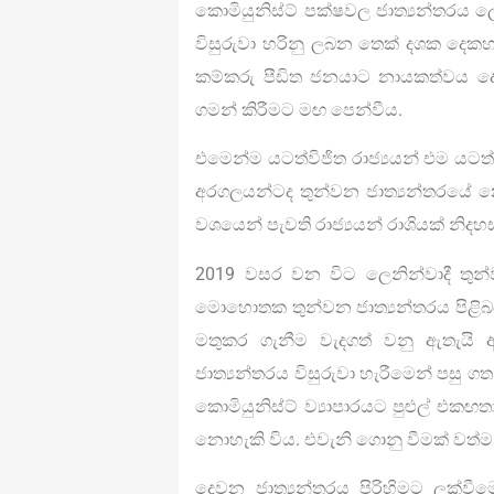
කොමියුනිස්ට් පක්ෂවල ජාත්‍යන්තරය ල
විසුරුවා හරිනු ලබන තෙක් දශක දෙ
කම්කරු පීඩිත ජනයාට නායකත්වය
ගමන් කිරීමට මඟ පෙන්වීය.
එමෙන්ම යටත්විජිත රාජ්‍යයන් එම යටත්
අරගලයන්ටද තුන්වන ජාත්‍යන්තරයේ 
වශයෙන් පැවති රාජ්‍යයන් රාශියක් නිදහස
2019 වසර වන විට ලෙනින්වාදී තුන්
මොහොතක තුන්වන ජාත්‍යන්තරය පිළිබඳ
මතුකර ගැනීම වැදගත් වනු ඇතැයි 
ජාත්‍යන්තරය විසුරුවා හැරීමෙන් පසු 
කොමියුනිස්ට් ව්‍යාපාරයට පුළුල් එක
නොහැකි විය. එවැනි ගොනු වීමක් වත්ම
දෙවන ජාත්‍යන්තරය පිරිහිමට ලක්වීම