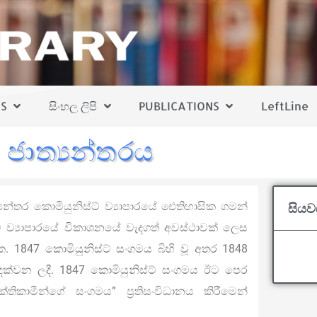
S
සිංහල ලිපි
PUBLICATIONS
LeftLine
 ජාත්‍යන්තරය
්‍යන්තර කොමියුනිස්ට් ව්‍යාපාරයේ ඓතිහාසික ගමන්
සියව
්ට් ව්‍යාපාරයේ විකාශනයේ වැදගත් අවස්ථාවක් ලෙස
ක. 1847 කොමියුනිස්ට් සංගමය බිහි වූ අතර 1848
ිදක්වන ලදී. 1847 කොමියුනිස්ට් සංගමය ඊට පෙර
්තිකාමීන්ගේ සංගමය” ප්‍රතිසංවිධානය කිරීමෙන්