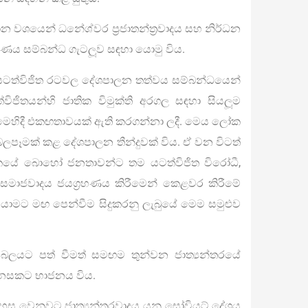
ධාන වශයෙන් ධනේශ්වර ප්‍රජාතන්ත්‍රවාදය සහ නිර්ධන
ාරණය සම්බන්ධ ගැටලූව සඳහා යොමු විය.
 යටත්විජිත රටවල දේශපාලන තත්වය සම්බන්ධයෙන්
ජිතයන්හි ජාතික විමුක්ති අරගල සඳහා සියලූම
වට මෙහිදී එකඟතාවයක් ඇති කරගන්නා ලදී. මෙය ලෝක
බලපෑමක් කළ දේශපාලන තීන්දුවක් විය. ඒ වන විටත්
 ලෝකයේ බොහෝ ජනතාවන්ට තම යටත්විජිත විරෝධී,
ගල සමාජවාදය ජයග්‍රහණය කිරීමෙන් කෙළවර කිරීමේ
යාමට මඟ පෙන්වීම සිදුකරනු ලැබුයේ මෙම සමුළුව
් බලයට පත් වීමත් සමඟම තුන්වන ජාත්‍යන්තරයේ
ෙනසකට භාජනය විය.
දහස වෙනුවට ජාත්‍යන්තරවාදය යනු සෝවියට් දේශය