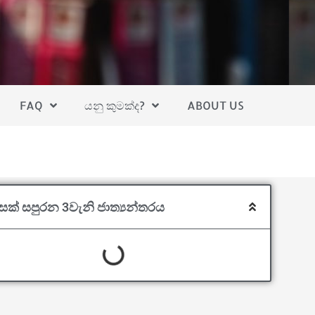
FAQ
යනු කුමක්ද?
ABOUT US
සක් සපුරන 3වැනි ජාත්‍යන්තරය