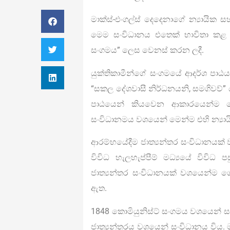
මාක්ස්-එංගල්ස් දෙදෙනාගේ න්‍යායික ස
මෙම සංවිධානය එතෙක් භාවිතා කළ ය
සංගමය” ලෙස වෙනස් කරන ලදී.
යුක්තිකාමීන්ගේ සංගමයේ ආදර්ශ පාඨ
“සකල දේශවාසී නිර්ධනයනි, සමගිවව්” 
පාඨයෙන් කියවෙන ආකාරයෙන්ම කොම
සංවිධානමය වශයෙන් මෙන්ම එහි න්‍යායි
ආරම්භයේදීම ජාත්‍යන්තර සංවිධානයක් 
විවිධ හැලහැප්පීම් මධ්‍යයේ විවිධ ප
ජාත්‍යන්තර සංවිධානයක් වශයෙන්ම ග
ඇත.
1848 කොමියුනිස්ට් සංගමය වශයෙන් සං
ජාත්‍යන්තරය වශයෙන් සංවිධානය විය.