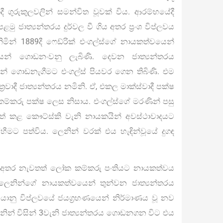
දී ගුරුකුලවලින් සමන්විත වූවක් විය. ආරම්භයේදී
මු ජාත්‍යන්තරය දුර්වල වී ගිය අතර ප‍්‍රංශ විප්ලවය
ගනිමින් 1889දී ෆෙඩ්රික් එංගල්ස්ගේ නායකත්වයෙන්
ෙන් ගොඩනංවනු ලැබිණි. දෙවන ජාත්‍යන්තරය
ින් ගොඩනැගීමට එංගල්ස් පියවර ගෙන තිබිණි. එම
ත්‍රවාදී ජාත්‍යන්තරය නමිනි. ඒ, එකල මාක්ස්වාදී පක්ෂ
ාදී කම්කරු පක්ෂ ලෙස නිසාය. එංගල්ස්ගේ මරණින් පසු
් කළ කෞට්ස්කි වැනි නායකයින් අවස්ථාවාදයට
හීමට පත්විය. ලෙනින් වරක් එය හැඳින්වූයේ දුගඳ
 ගිය අතර නැවතත් ලෝක කම්කරු පංතියට නායකත්වය
. ලෙනින්ගේ නායකත්වයෙන් තුන්වන ජාත්‍යන්තරය
යානු විප්ලවයේ ජයග්‍රහණයෙන් නිර්මාණය වූ නව
න් විසින් 3වැනි ජාත්‍යන්තරය ගොඩනගන විට එය