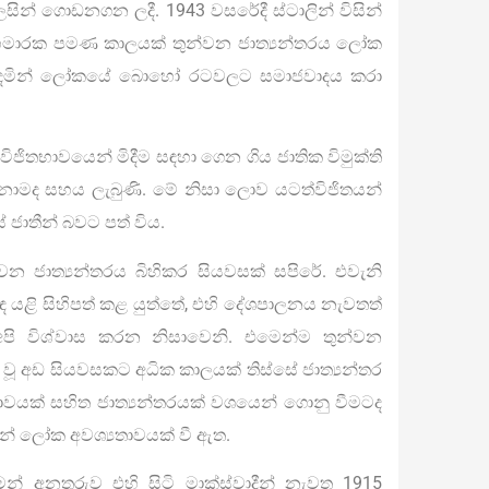
ෙසින් ගොඩනගන ලදී. 1943 වසරේදී ස්ටාලින් විසින්
කහමාරක පමණ කාලයක් තුන්වන ජාත්‍යන්තරය ලෝක
 දෙමින් ලෝකයේ බොහෝ රටවලට සමාජවාදය කරා
විජිතභාවයෙන් මිදීම සඳහා ගෙන ගිය ජාතික විමුක්ති
නොමද සහය ලැබුණි. මේ නිසා ලොව යටත්විජිතයන්
් ජාතීන් බවට පත් විය.
වන ජාත්‍යන්තරය බිහිකර සියවසක් සපිරේ. එවැනි
 යළි සිහිපත් කළ යුත්තේ, එහි දේශපාලනය නැවතත්
අපි විශ්වාස කරන නිසාවෙනි. එමෙන්ම තුන්වන
ගත වූ අඩ සියවසකට අධික කාලයක් තිස්සේ ජාත්‍යන්තර
ඟතාවයක් සහිත ජාත්‍යන්තරයක් වශයෙන් ගොනු වීමටද
න් ලෝක අවශ්‍යතාවයක් වී ඇත.
ෙන් අනතුරුව එහි සිටි මාක්ස්වාදීන් නැවත 1915