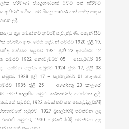
 ලෝක පරිමාණ ජයග්‍රහණයක් බවට පත් කිරීමට
ාවය අනිවාර්ය විය. මේ සියලූ කාරණාවන් හේතු පාදක
නගන ලදී.
 කාලය තුළ මොස්කව් නුවරදී පැවැත්වුණි. එතැන් සිට
් පවත්වා ඇත. මෙහි දෙවැනි සමුළුව 1920 ජූලි 19,
ෑඩ්හිද, තුන්වන සමුළුව 1921 ජූනි 22 අගෝස්තු 12
සමුළුව 1922 නොවැම්බර් 05 – දෙසැම්බර් 05
දීද, පස්වන ලෝක සමුළුව 1924 ජූනි 17, ජූලි 08
මුළුව 1928 ජූලි 17 – සැප්තැම්බර් 01 කාලයේ
සමුළුව 1935 ජූලි 25 – අගෝස්තු 20 කාලයේ
තරව තවත් කලාපීය සමුළු ගණනාවක්ද පවත්වන ලදී.
ාවගේ සමුළුව, 1922 මොස්කව් සහ පෙට්‍රෝග්‍රෑඩ්හිදී
වගේ සමුළුව, 1927 බ‍්‍රසල්ස්හිදී පවත්වන ලද
 එරෙහි සමුළුව, 1930 හැම්බර්ග්හිදී පවත්වන ලද
ෙන් සඳහන් කළ යුතුය.