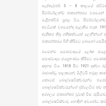
සැප්තැම්බර් 5 – 8 කාලයේ ස්විට්ස
සිමර්වර්ලන්ඩ් ජාත්‍යන්තරය වශයෙ
මැදිහත්වීම් ප්‍රබල විය. සිමර්වර්ල
අවධියක් වශයෙන්ද සැලකිය හැක. 19
ඇතිකර තිබූ ගතිකත්වයත් ලෙනින්ගේ න
ජාත්‍යන්තරය බිහි කිරීමට බොහෝ සෙයින
එමෙන්ම සමාජවාදයේ ලෝක ජයග්‍ර
සමාජවාදය ජයග්‍රහණය කිරීමට පමණක
අදහස විය. 1818 සිට 1921 දක්වා රුස
රාජාණ්ඩු පාලකයන්, මිලිටරි හමුදා කණ්ඩ
කොටස් බොල්ෂෙවික්වරුන්ට එරෙ
බොල්ෂෙවික්වරුන්ගේ දුර්වලවීම තව තවත
අරගලය ජාත්‍යන්තර වූවක් මිස රුසිය
බොල්ෂෙවික්වරු හොඳින් අවබෝධ කරග