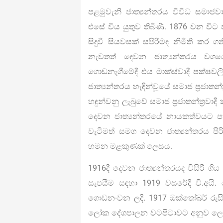
පළමුවැනි ජාත්‍යන්තරය විවිධ සමාජවා
එසේ විය යුතුව තිබිණි. 1876 වන විට පළ
සිදුවී සියවසක් සපිරීමද නිමිති කර 
නැවතත් දෙවන ජාත්‍යන්තරය වශය
ගොඩනැගීමේදී එය මාක්ස්වාදී පක්ෂවල
ජාත්‍යන්තරය හැඳින්වූයේ සමාජ ප්‍රජාතන්
හඳුන්වනු ලැබුවේ සමාජ ප්‍රජාතන්ත්‍රව
දෙවන ජාත්‍යන්තරයේ නායකත්වයට පත
වැටීමත් සමග දෙවන ජාත්‍යන්තරය පිරි
හමන මළකුණක් ලෙසය.
1916දී දෙවන ජාත්‍යන්තරයද විසිරී
සැපයීම සඳහා 1919 වසරේදී වී.අයි
ගොඩනංවන ලදී. 1917 ඔක්තෝබර් රුසි
ලෝක දේශපාලන වටපිටාවට අනුව ලෙනි