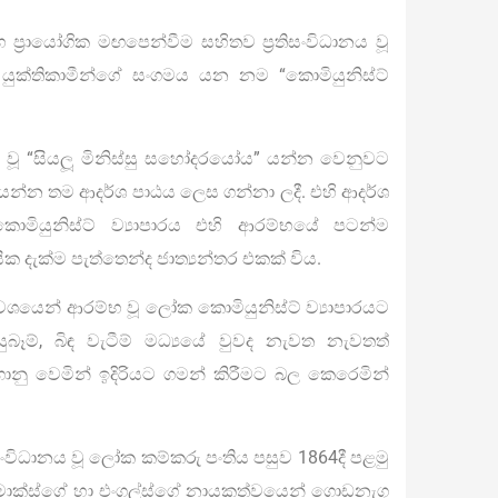
හ ප්‍රායෝගික මඟපෙන්වීම සහිතව ප්‍රතිසංවිධානය වූ
ුක්තිකාමීන්ගේ සංගමය යන නම “කොමියුනිස්ට්
ය වූ “සියලූ මිනිස්සු සහෝදරයෝය” යන්න වෙනුවට
යන්න තම ආදර්ශ පාඨය ලෙස ගන්නා ලදී. එහි ආදර්ශ
ියුනිස්ට් ව්‍යාපාරය එහි ආරම්භයේ පටන්ම
ක දැක්ම පැත්තෙන්ද ජාත්‍යන්තර එකක් විය.
වශයෙන් ආරම්භ වූ ලෝක කොමියුනිස්ට් ව්‍යාපාරයට
සුබෑම්, බිඳ වැටීම් මධ්‍යයේ වුවද නැවත නැවතත්
ොනු වෙමින් ඉදිරියට ගමන් කිරීමට බල කෙරෙමින්
විධානය වූ ලෝක කම්කරු පංතිය පසුව 1864දී පළමු
 මාක්ස්ගේ හා එංගල්ස්ගේ නායකත්වයෙන් ගොඩනැගූ