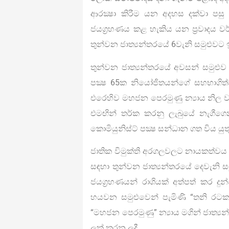
ආරක්‍ෂා කිරීම යන අදහස දක්වා පසු 
ජයග්‍රහණය කළ හැකිය යන ප්‍රවාදය 
තුන්වන ජාත්‍යන්තරයේ 6වැනි සමුළුවට ඉද
තුන්වන ජාත්‍යන්තරයේ අවසන් සමුළුව
පක්‍ෂ 65ක නියෝජිතයන්ගේ සහභාගිත්ව
එරෙහිව මහජන පෙරමුණු න්‍යාය නිල 
එමඟින් තර්ක කරනු ලැබුයේ නැගීගෙ
කොමියුනිස්ට් පක්‍ෂ සන්ධාන ගත විය යු
ජාතික විමුක්ති අරගලවලට නායකත්වය 
සඳහා තුන්වන ජාත්‍යන්තරයේ දෙවැනි ස
ජයග්‍රහණයන් රාශියක් අත්පත් කර දු
හයවන සමුළුවෙන් පැමිණි “තනි රටක
“මහජන පෙරමුණු” න්‍යාය මගින් ජාත්‍ය
ලක් කරන ලදී.