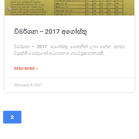
විමර්ශන – 2017 අගෝස්තු
විමර්ශන – 2017 අගෝස්තු මෙතනින් ලබා ගන්න ජනතා
විමුක්ති පෙරමුණේ අධ්‍යාපන අංශයේ ප්‍රකාශනයකි.
READ MORE »
February 8, 2017