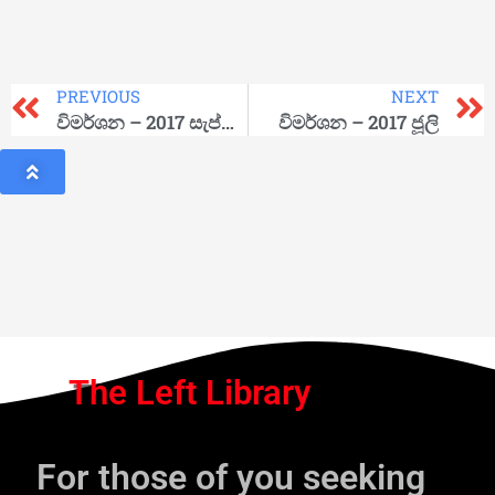
PREVIOUS
NEXT
විමර්ශන – 2017 සැප්තැම්බර්
විමර්ශන – 2017 ජූලි
The Left Library
For those of you seeking