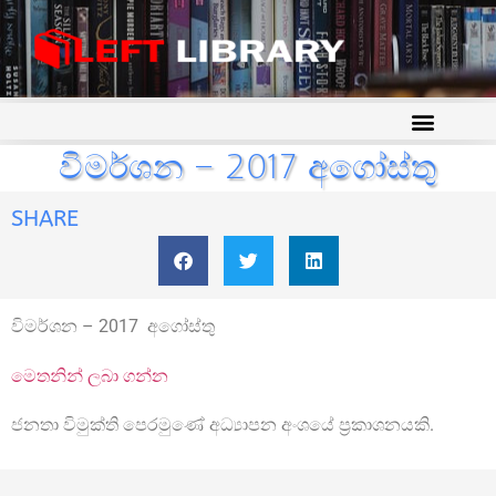
විමර්ශන – 2017 අගෝස්තු
SHARE
විමර්ශන – 2017 අගෝස්තු
මෙතනින් ලබා ගන්න
ජනතා විමුක්ති පෙරමුණේ අධ්‍යාපන අංශයේ ප්‍රකාශනයකි.