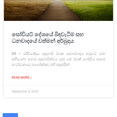
සෝවියට් දේශයේ බිඳවැටීම සහ
ධනවාදයේ වත්මන් අර්බුදය
03 – පරිච්ඡේදය පසුගාමී රටක සමාජවාදය හමුවේ වන
අභියෝග සමාජ පසුගාමීත්වය යනු යම් රටක් ගෝලීය සමාජ
සංවර්ධනයට සාපේක්ෂව එහි පසුපසින්
READ MORE »
September 9, 2020