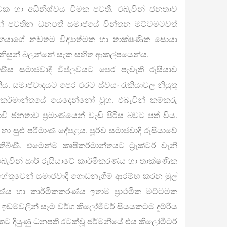
ේරුවක හා අධිනිශ්චය වීමක පවතී. එබැවින් ජනතාව
සින් පවතින ධනපති සමාජයේ චින්තන මට්ටමටවත්
ර්ගයාගේ නවතම විද්‍යාත්මක හා තාක්ෂණික සොයා
මිනිසුන් බලන්නේ සැක සහිත ආකල්පයෙන්ය.
ස සමාජවාදී විප්ලවයට පෙර පැවැති රුසියාව
. සමාජවාදයට පෙර එරට ස්වයං රැකියාවල නියුතු
ර්මාන්තයේ යෙදෙන්නෝ වූහ. එබැවින් කම්කරු
ි ජනතාව ප්‍රමාණයෙන් වැඩි පිරිස බවට පත් විය.
 හා සුළු පරිමාණ දේපළය. පූර්ව සමාජවාදී රුසියාවේ
ිණි. එමෙන්ම කෘෂිකර්මාන්තයට ට්‍රැක්ටර් වැනි
බැවින් සාර් රුසියාවේ කාර්මීකරණය හා තාක්ෂණික
හේතුවෙන් සමාජවාදී ගොඩනැගීම් ආරම්භ කරන මුල්
ණය හා කාර්මිකකරණය ඉතාම ප්‍රාථමික මට්ටමක
 ඉඩම්වලින් සෑම වර්ග කිලෝමීටර් සියයකටම දුම්රිය
වකට දියුණු ධනපති රටක්වූ ජර්මනියේ එය කිලෝමීටර්