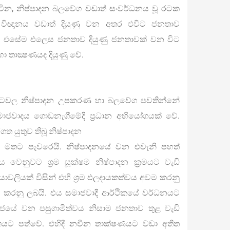
ිටින, නිෂ්පාදන බලවේග වඩාත් සංවර්ධනය වූ රටක
ිඥානය වඩාත් දියුණු වන අතර එවිට ජනතාව
ටී. එසේම එලෙස ජනතාව දියුණු ජනතාවක් වන විට
ා තාක්‍ෂණයද දියුණු වේ.
ී රටවල නිෂ්පාදන උපකරණ හා බලවේග පවතින්නේ
ාජවාදය ගොඩනැගීමේදී ප්‍රධාන අභියෝගයක් වේ.
ගත යුතුව තිබූ නිෂ්පාදන
මතට පැවරෙයි. නිෂ්පාදනයේ වන එවැනි පහත්
ය වෙනුවට ශ්‍රම සූක්ෂම නිෂ්පාදන ක්‍රමයට වැඩි
‍රියාවලියක් විසින් එහි ශ්‍රම ඵලදායකත්වය අවම කරනු
ඩාල කරනු ලබයි. එය සමාජවාදී ආර්ථිකයේ වර්ධනයට
ජයේ වන පසුගාමීත්වය නිසාම ජනතාව තුළ වැඩි
කාශයට පත්වේ. එහිදී නවීන තාක්ෂණයට වඩා අතීත