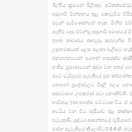
ශිල්පීය ක්‍රමයන් පිළිබඳව අධිතක්ස
පසුගාමී චින්තනය තුළ කොටුවීම වි
ඔවුන් පැමිණෙන්නේ නැත. මිනිස් ව
ගැනීම් දෙස එවන්වූ පසුගාමී සමාජයේ 
ඉහත කාරණය තහවුරු කරගැනීම පිණි
උදාහරණයක් ලෙස සලකා බැලීමට හැකිය
ජනගහනයෙන් පහෙන් හතරක්ම කෘෂික
පංතිය ප්‍රමාණයෙන් කුඩා වන අතර ගොව
රටේ වැඩිපුරම පැවතියේ සුළු කර්මාන්ත
බොහෝ ප්‍රදේශවලට විදුලි බලය නොතිබ
අත්‍යවශ්‍යම උපකරණ පවා නොතිබිණි. එ
භාවිතය ඉතා පහත්ම මට්ටමක විය. ඒ 
අවධිය වන විට රුසියාව තුළ තාක්ෂ
පැවැතුණි. යුද්ධය ආසන්නයේ රුසියාවේ
මාර්ග පැවැතියේ කිලෝමීටර් 0.4 කි. එ