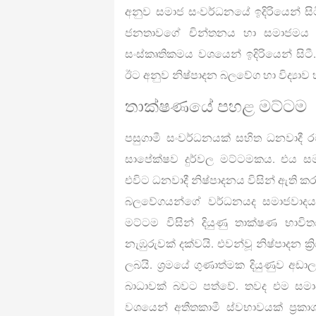
අනුව සමාජ සංවර්ධනයේ ඉදිරියෙන් ස
ජනතාවගේ චින්තනය හා සමාජමය ව
සංස්කෘතිකමය වශයෙන් ඉදිරියෙන් සි
ඊට අනුව නිෂ්පාදන බලවේග හා විද්‍යාව හ
තාක්ෂණයේ පහළ මට්ටම
පසුගාමී සංවර්ධනයක් සහිත ධනවාද
සාපේක්ෂව දුර්වල මට්ටමකය. එය සම
එවිට ධනවාදී නිෂ්පාදනය විසින් ඇති කර
බලවේගයන්ගේ වර්ධනයද සමාජවාදය 
මට්ටම විසින් දියුණු තාක්ෂණ භාවිත
නැඹුරුවක් දක්වයි. එවන්වූ නිෂ්පාදන ක්
ලබයි. ශ්‍රමයේ ගුණාත්මක දියුණුව අ
බාධාවක් බවට පත්වේ. තවද එම සමා
වශයෙන් අතීතකාමී ස්වභාවයක් ප්‍ර