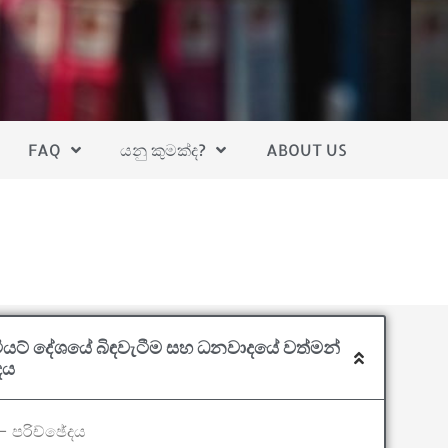
FAQ
යනු කුමක්ද?
ABOUT US
යට් දේශයේ බිඳවැටීම සහ ධනවාදයේ වත්මන්
දය
– පරිච්ඡේදය