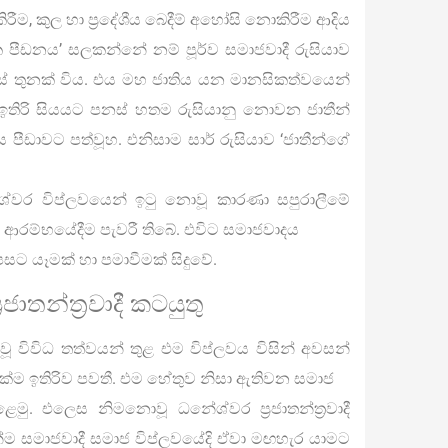
රීම, කුල හා ප්‍රදේශීය බෙදීම් අහෝසි නොකිරීම ආදිය
ක පීඩනය’ සලකන්නේ නම් පූර්ව සමාජවාදී රුසියාව
ිස් තුනක් විය. එය මහ ජාතිය යන මානසිකත්වයෙන්
 ඉතිරි සියයට පනස් හතම රුසියානු නොවන ජාතීන්
ලෙස පීඩාවට පත්වූහ. එනිසාම සාර් රුසියාව ‘ජාතීන්ගේ
ශ්වර විප්ලවයෙන් ඉටු නොවූ කාරණා සපුරාලීමේ
 ආරම්භයේදීම පැවරී තිබේ. එවිට සමාජවාදය
ට යෑමක් හා පමාවීමක් සිදුවේ.
ාතන්ත්‍රවාදී කටයුතු
 විවිධ තත්වයන් තුළ එම විප්ලවය විසින් අවසන්
ාවක්ම ඉතිරිව පවතී. එම හේතුව නිසා ඇතිවන සමාජ
ෙමු. එලෙස නිමනොවූ ධනේශ්වර ප්‍රජාතන්ත්‍රවාදී
්ම සමාජවාදී සමාජ විප්ලවයේදි ඒවා මඟහැර යාමට