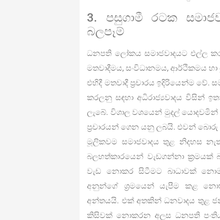
3. පසුගාමී රටක සමා
බලපෑම්
ධනපති ලෝකය සමාජවාදයට එල්ල කරන ත
මතවාදීමය, සංවිධානමය, ආර්ථිකමය හා
එහිදී මතවාදී ප්‍රචාරය ඉදිරියෙන්ම වේ.
කරලනු සඳහා අධිරාජ්‍යවාදය විසින් ඉතා 
ලැබේ. විශාල වශයෙන් මුදල් යොදවමින්
ප්‍රචාරයන් ගෙන යනු ලබයි. එවන් බොරු
මූලිකවම සමාජවාදය තුළ නිදහස නැත
බලහත්කාරයෙන් වැඩගන්නා ක්‍රමයක් 
වැඩ නොකර සිටීමට බාධාවක් නොම
අනුන්ගේ ශ්‍රමයෙන් යැපීම කළ නො
අන්තයයි. එක් අතකින් ධනවාදය තුළ ජන
කිසිවක් නොකරන අලස ධනපති පංතිය ව