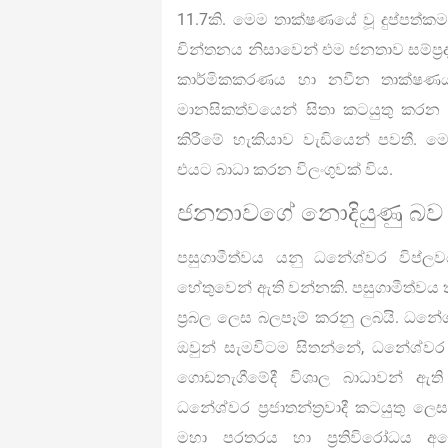
11.7කි. මෙම තාක්ෂණයේ වූ දුප්පත්කම
චින්තනය නිසාවෙන් එම ජනතාව සම්ප්‍රද
කාර්මිකකරණය හා නවීන තාක්ෂණය
මානසිකත්වයෙන් සිතා කටයුතු කරන
කිරීමේ හැකියාව වැඩියෙන් පවතී. 
එයට බාධා කරන විලංගුවක් විය.
ජනතාවගේ නොදියුණු බව
පසුගාමීත්වය යනු ධනේශ්වර විප්ලව
හේතුවෙන් ඇති වන්නකි. පසුගාමීත්වය
ප්‍රබල ලෙස බලපෑම් කරනු ලබයි. ධනේ
ඔවුන් සැමවිටම සිතන්නේ, ධනේශ්වර 
ගොඩනැගීමේදී විශාල බාධාවන් ඇත
ධනේශ්වර ප්‍රජාතන්ත්‍රවාදී කටයුතු
මහා පරතරය හා ප්‍රතිවිරෝධය අ