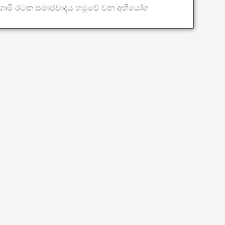
ුගාමී රටක සමාජවාදය හමුවේ වන අභියෝග