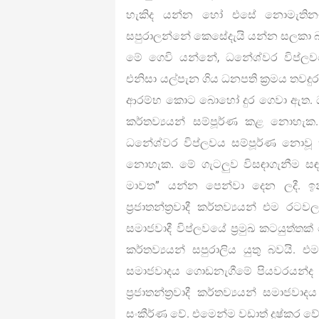
හැකිද යන්න හෝ එසේ නොමැතිනම්
සපුරාලන්නේ කෙසේදැයි යන්න සලකා බැ
මේ ගෙවි යන්නේ, ධනේශ්වර විප්ලව
එනිසා යල්පැන ගිය ධනපති ක්‍රමය තවද
ආරම්භ කොට බොහෝ දුර ගෙවා ඇත. ධනවා
කර්තව්‍යයන් සම්පූර්ණ කළ නොහැක
ධනේශ්වර විප්ලවය සම්පූර්ණ නොවූ
නොහැක. මේ ගැටලුව විසඳාගැනීම ස
මාවත” යන්න පෙන්වා දෙන ලදී. 
ප්‍රජාතන්ත්‍රවාදී කර්තව්‍යයන් එම ර
සමාජවාදී විප්ලවයේ ප්‍රමුඛ කටයුත්තක්
කර්තව්‍යයන් සපුරාලිය යුතු බවයි. එ
සමාජවාදය ගොඩනැගීමේ පියවරයන්ද 
ප්‍රජාතන්ත්‍රවාදී කර්තව්‍යයන් සමා
සංකීර්ණ වේ. එමෙන්ම වඩාත් දුෂ්කර වේ