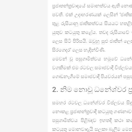
ප්‍රජාතන්ත්‍රවාදයේ සමානත්වය ඇති නොකි
පවතී. එක් උදාහරණයක් ලෙසින් ‘ජාති
තුළ රුසියානු ජාතිකත්වය සියයට හතළ
යුතුව කටයුතු කළේය. තවද රුසියාවේ
ලෙස සිටි පිරිසයි. ඔවුහු සුළු ජාතීන් 
සිරගෙදර’ ලෙස හැඳින්විණි.
මෙවන් වූ පසුගාමීත්වය හමුවේ ධනේ
වගකීමක් එම රටවල සමාජවාදී විප්ලවය
ගොඩනැගීමේ සමාජවාදී පියවරයන් පසුපස
2. නිම නොවූ ධනේශ්වර ප්‍රජ
සමහර රටවල ධනේශ්වර විප්ලවය සිදුවූ
නොකළ ප්‍රජාතන්ත්‍රවාදී කටයුතු ගණන
පසුගාමීත්වය පිළිබඳව ඉහතදී කථා කළ
කටයුතු මොනවාදැයි සලකා බැලීම මෙන