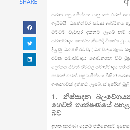
අ
SHARE
සමාජ පසුගාමීත්වය යනු යම් රටක් ග
ගෑටීමයි. ධනේශ්වර සමාජ ආර්ථිකය තු
මට්ටම් වැඩිපුර දක්නට ලැබේ නම් 
සමාජවාදය ගොඩනැගීමේදී විශේෂ වූ ග
දියුණු ධනපති රටවල් ධනවාදය තුළම කල්
රටක සමාජවාදය ගොඩනගන විට මුහුණ
ලෝකය එවන් රටවල සමාජවාදය පරාජය
වෙතත් එවන් පසුගාමීත්වය විසින් ස
ගණනාවක් දක්නට ලැබේ. ඒ අතරින් මූ
1.
නිෂ්පාදන බලවේගය
හෙවත් තාක්ෂණයේ පහළ 
බව
ඉහත කාරණා දෙකම එකිනෙකට අන්‍යෝන