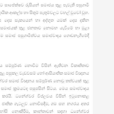
ට සාපේක්ෂව රුසියන් සමාජය තුළ පැවැති පසුගාමී
ායික ආකල්ප හා සිතුම් පැතුම්වලට වහල් වූවෝ වූහ.
 දෙස සැකයෙන් හා අද්භූත යමක් දෙස දකින
 සමාජයක් තුළ ජනතාව නොමඟ යැවීමේ හා මුළා
මෙම සමාජ පසුගාමීත්වය සමාජවාදය ගොඩනැගීමේදී
ය සම්පූර්ණ නොවීම විසින් ඇතිවන විකෘතිතාව
 තුළ පසුකල වැඩවසම් හෝ ආසියාතික සමාජ විඥානය
ශ්වර සමාජ විඥානය සම්පූර්ණ නොවූ තත්වයක් තුළ
සමාජ ක්‍රමයටද පසුපසින් සිටය. මෙය සමාජවාදය
ි කරයි. ධනේශ්වර විප්ලවය විසින් ඉටුනොකළ
 ලෙස ජාතික ගැටලුව නොවිසඳීම, ගම සහ නගරය අතර
හෝසි නොකිරීම, කාන්තාවන් සඳහා ධනේශ්වර