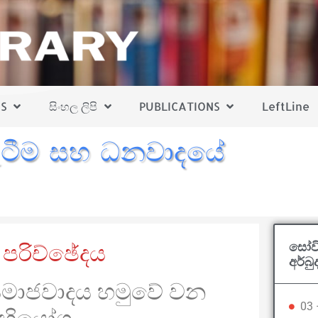
S
සිංහල ලිපි
PUBLICATIONS
LeftLine
ැටීම සහ ධනවාදයේ
සෝවි
 පරිච්ඡේදය
අර්බු
සමාජවාදය හමුවේ වන
03 