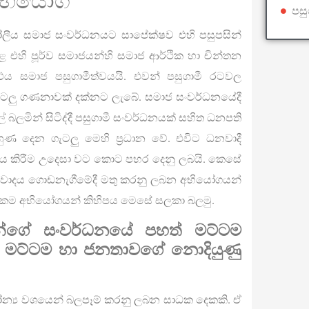
භියෝග
පස
ෝලීය සමාජ සංවර්ධනයට සාපේක්ෂව එහි පසුපසින්
ළ එහි පූර්ව සමාජයන්හි සමාජ ආර්ථික හා චින්තන
එය සමාජ පසුගාමීත්වයයි. එවන් පසුගාමී රටවල
ැටලු ගණනාවක් දක්නට ලැබේ. සමාජ සංවර්ධනයේදී
 බලමින් සිටිද්දී පසුගාමී සංවර්ධනයක් සහිත ධනපති
 දෙන ගැටලු මෙහි ප්‍රධාන වේ. එවිට ධනවාදී
 කිරීම උදෙසා වට කොට පහර දෙනු ලබයි. කෙසේ
මාජවාදය ගොඩනැගීමේදී මතු කරනු ලබන අභියෝගයන්
ලිකම අභියෝගයන් කිහිපය මෙසේ සලකා බලමු.
න්ගේ සංවර්ධනයේ පහත් මට්ටම
මට්ටම හා ජනතාවගේ නොදියුණු
්‍ය වශයෙන් බලපෑම් කරනු ලබන සාධක දෙකකි. ඒ