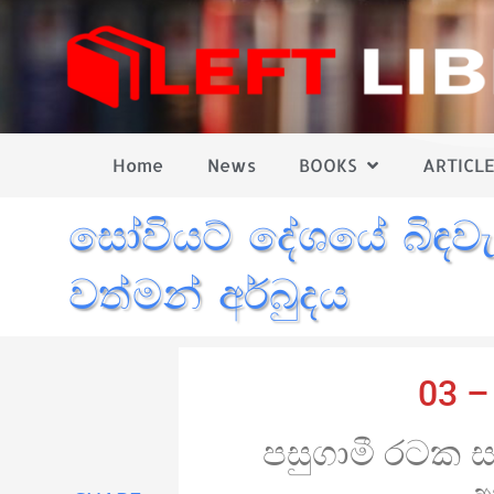
Home
News
BOOKS
ARTICLE
සෝවියට් දේශයේ බිඳව
වත්මන් අර්බුදය
03 –
පසුගාමී රටක 