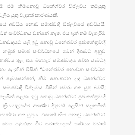
 එම නිමනොවූ ධනේශ්වර විප්ලවීය කටයුතු
ලිය යුතු වැදගත් කාරණයකි.
යේ අවධිය නොව සමාජවාදී විප්ලවයේ අවධියයි.
ුරටත් සංවර්ධනය වන්නේ නැත. එය දැන් තම වැහැරීම
දයට යළි ඉටු නොවූ ධනේශ්වර ප්‍රජාතන්ත්‍රවාදී
. නමුත් සමාජ සංවර්ධනයේ ගමන් දිශාවට අනුව
 තත්වය තුළ එය මගහැර සමාජවාදය වෙත යාමටද
ඳහා ලෙනින් විසින් “ධනේශ්වර නොවන සංවර්ධන
ඉන් පැවසෙන්නේ, නිම නොකරන ලද ධනේශ්වර
ටවල සමාජවාදී විප්ලවය විසින් පවරා ගත යුතු බවයි;
 ලෙසින් සලකා ඉටු නොවූ ධනේශ්වර ප්‍රජාතන්ත්‍රවාදී
ම ක්‍රියාවලියේම අඛණ්ඩ දිගුවක් ලෙසින් සලකමින්
පවත්වා ගත යුතුය. එහෙත් නිම නොවූ ධනේශ්වර
ජවාදය වෙත පැවරුන විට සමාජවාදයේ කාර්යය වඩාත්
.