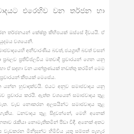
ජවාදයට එරෙහිව වන තර්ජන හා
ර්ජනයන් කේෂ්ත්‍ර කිහිපයක් ඔස්සේ දිවයයි. ඒ
 යුදමය වශයෙනි.
 සමාජවාදයෙහි අනිවාරණීය බවත්, ජයග්‍රාහී බවත් වසන්
ප්‍රබලව ප්‍රතිවිප්ලවීය මතවාදී ප්‍රචාරයන් ගෙන යනු
 හා ඒ සඳහා වන යාන්ත්‍රණයක් නඩත්තු කරමින් මෙම
 ප්‍රචාරයන් කීපයක් මෙසේය.
 යන්න හුවාදක්වයි. එයට අනුව සමාජවාදය යනු
බව ප්‍රචාරය කරයි. ඇත්ත වශයෙන් සමාජවාදය තුළ
ැත. වැඩ නොකරන අලසයින්ට සමාජවාදය තුළ
හැකිය. ධනවාදය තුළ සිදුවන්නේ, මෙහි අනෙක්
තාව රැකියා නොමැතිකමින් පීඩා විඳී. අනෙක් අතට
ැඩකරන මිනිසුන්ට හිමිවිය යුතු සම්පත් පැහැර