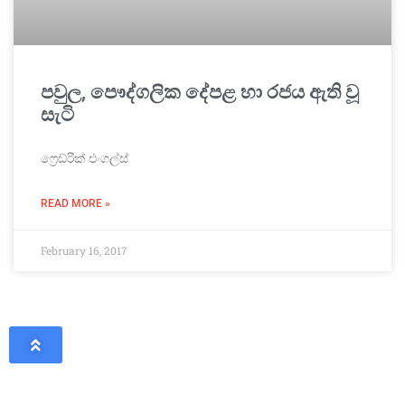
පවුල, පෞද්ගලික දේපළ හා රජය ඇති වූ
සැටි
ෆ්‍රෙඩ්රික් එංගල්ස්
READ MORE »
February 16, 2017