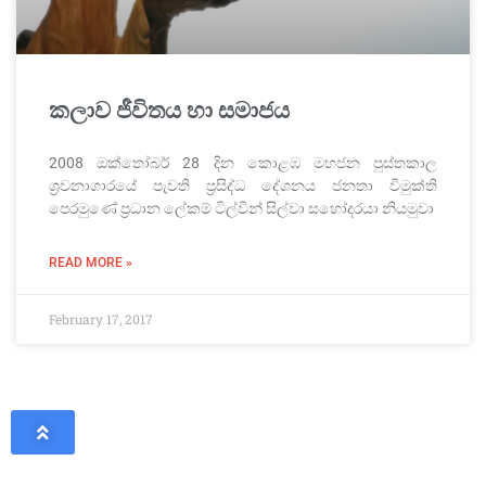
කලාව ජීවිතය හා සමාජය
2008 ඔක්තෝබර් 28 දින කොළඹ මහජන පුස්තකාල
ශ්‍රවනාගාරයේ පැවති ප්‍රසිද්ධ දේශනය ජනතා විමුක්ති
පෙරමුණේ ප්‍රධාන ලේකම් ටිල්වින් සිල්වා සහෝදරයා නියමුවා
READ MORE »
February 17, 2017