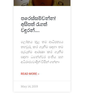
පරෙස්සම්වන්න!
අසිපත් රැගත්
වඳුරන්….
ලෝකය තුළ තම ආධිපත්‍යය
තහවුරු කර ගැනීම සඳහා තම
පැවැත්ම ආරක්‍ෂා කර ගැනීම
සඳහා ධනේශ්වර පංතිය සහ
අධිරාජ්‍යවාදීන් විසින් ගන්නා
READ MORE »
May 14, 2019