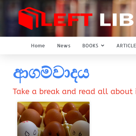
Home
News
BOOKS
ARTICLE
ආගම්වාදය
Take a break and read all about 