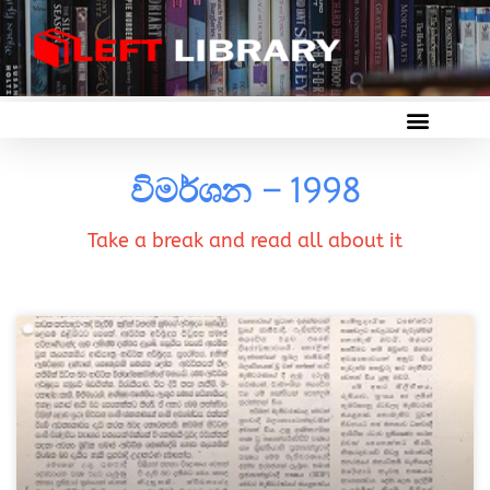
විමර්ශන – 1998
Take a break and read all about it