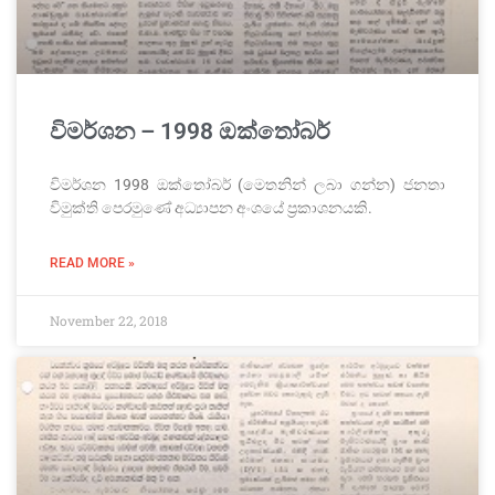
විමර්ශන – 1998 ඔක්තෝබර්
විමර්ශන 1998 ඔක්තෝබර් (මෙතනින් ලබා ගන්න) ජනතා
විමුක්ති පෙරමුණේ අධ්‍යාපන අංශයේ ප්‍රකාශනයකි.
READ MORE »
November 22, 2018