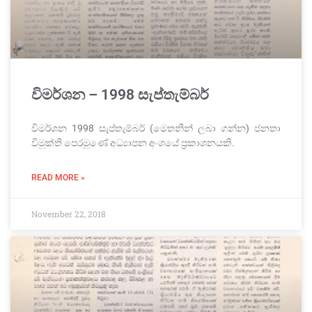
විමර්ශන – 1998 සැප්තැම්බර්
විමර්ශන 1998 සැප්තැම්බර් (මෙතනින් ලබා ගන්න) ජනතා
විමුක්ති පෙරමුණේ අධ්‍යාපන අංශයේ ප්‍රකාශනයකි.
READ MORE »
November 22, 2018