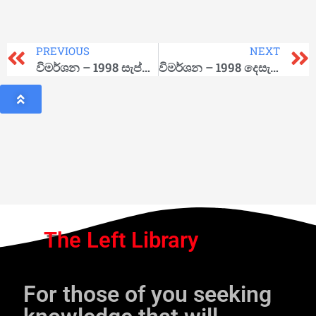
PREVIOUS
NEXT
විමර්ශන – 1998 සැප්තැම්බර්
විමර්ශන – 1998 දෙසැම්බර්
The Left Library
For those of you seeking