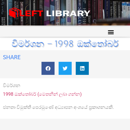
විමර්ශන – 1998 ඔක්තෝබර්
SHARE
විමර්ශන
1998 ඔක්තෝබර් (මෙතනින් ලබා ගන්න)
ජනතා විමුක්ති පෙරමුණේ අධ්‍යාපන අංශයේ ප්‍රකාශනයකි.