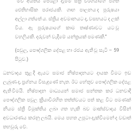
“මව් අයිතිය පෙරළා දැමීම ස්ත්‍රී වර්ගයාගේ ජගත්
ඓතිහාසික පරාජයකි. ගෘහ පාලනය ද පුරුෂයා
අල්ලා ගත්තේ ය. ස්ත්‍රිය අවමානයට ද, වසඟයට ද ලක්
විය. ඈ පුරුෂයාගේ කාම තෘෂ්ණාවට යට වූ
වහලියකි. දරුවන් වැදීමේ යන්ත්‍රයක් පමණකි.”
(පවුල, පෞද්ගලික දේපළ හා රජය ඇති වූ සැටි – 59
පිටුව.)
ධනවාදය තුළ දී ඇයට සමාජ නිෂ්පාදනයට දායක වීමට ඉඩ
ලැබුණ ද, ප්‍රශ්නය විසැඳුණේ නැත. ඊට හේතුව පෞද්ගලික දේපළ
ඇති වීමයි. නිෂ්පාදන මාධ්‍යයන් සමාජ සන්තක කර ධනවාදී
පෞද්ගලික පවුල ක්‍රියාවිරහිත තත්ත්වයට පත් කළ විට පමණක්
නියම ස්ත්‍රී විමුක්තිය ලබා ගත හැකි බව මාක්ස්වාදය විසින්
අවධාරණය කරනු ලබයි. මෙය පහත උපුටා දැක්වීමෙන් ද වඩාත්
තහවුරු වේ.