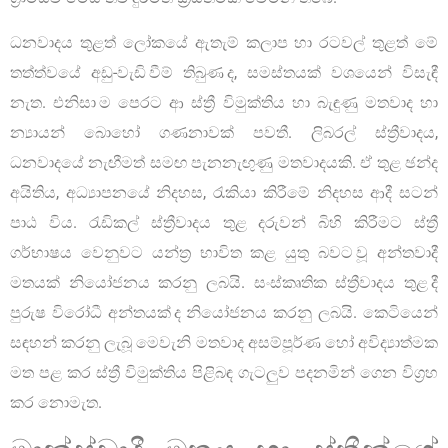
ධනවාදය තුළත් ලෝකයේ ඇතැම් කලාප හා රටවල් තුළත් මේ
තත්ත්වයේ අඩු-වැඩි වීම් තිබුණ ද, සමස්තයක් වශයෙන් විසැඳී
නැත. එනිසා ම පෙරට ආ ස්ත්‍රී විමුක්තිය හා බැඳුණු මතවාද හා
න්‍යායන් බොහෝ ගණනාවක් පවතී. ලිබරල් ස්ත්‍රීවාදය,
ධනවාදයේ නැඟීමත් සමඟ පැනනැඟුණු මතවාදයකි. ඒ තුළ ඡන්ද
අයිතිය, අධ්‍යාපනයේ නිදහස, රැකියා කිරීමේ නිදහස ආදී සටන්
පාඨ විය. රැඩිකල් ස්ත්‍රීවාදය තුළ දරුවන් බිහි කිරීමට ස්ත්‍රී
ගර්භාෂය වෙනුවට යන්ත්‍ර භාවිත කළ යුතු බවට වූ අන්තවාදී
මතයක් නියෝජනය කරනු ලබයි. සංස්කෘතික ස්ත්‍රීවාදය තුළ දී
පුරුෂ විරෝධී අන්තයක් ද නියෝජනය කරනු ලබයි. කෙටියෙන්
සඳහන් කරනු ලැබූ මෙවැනි මතවාද අසම්පූර්ණ හෝ අවිද්‍යාත්මක
මත පළ කර ස්ත්‍රී විමුක්තිය පිළිබඳ ගැටලුව පදනමින් ගෙන විග්‍රහ
කර නොමැත.