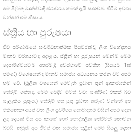
මේ පිළිබඳ මාක්ස්වාදී ස්ථාවරය කුමක් දැයි සාකච්ඡා කිරීම අවශ්‍ය
වන්නේ එම නිසා ය.
ස්ත්‍රිය හා පුරුෂයා
ජීව පරිණාමයේ සංවර්ධනාත්මක පියවරක් වූ ලිංග විභේදනය
මානව වර්ගයාට ද අදාළ ය. ස්ත්‍රීන් හා පුරුෂයන් මෙන් ම මෙම
දෙපාර්ශ්වයට ම අතරමැදි අවස්ථාවේ පවතින (සියයට 1ක්
පමණ) විශේෂයන් ද මානව සමාජය අධ්‍යයනය කරන විට අපට
හමු වේ. (මූලික වශයෙන් මෙවැනි ප්‍රධාන තුන් ආකාරයකින්
තේරුම් ගත්ත ද, මෙම බෙදීම මීටත් වඩා සංකීර්ණ එකක් බව
සැලැකිය යුතු ය.) තේරුම් ගත යුතු ප්‍රධාන කරුණ වන්නේ අප
එකිනෙකා අයත් වන ලිංග ප්‍රවර්ගය සොබාදහම විසින් අපට දෙන
ලද දෙයක් මිස අප කාගේ හෝ පෞද්ගලික තේරීමක් නොවන
බවයි. නමුත්, අප ජීවත් වන සමාජය තුළින් මෙම සියලු දෙනා