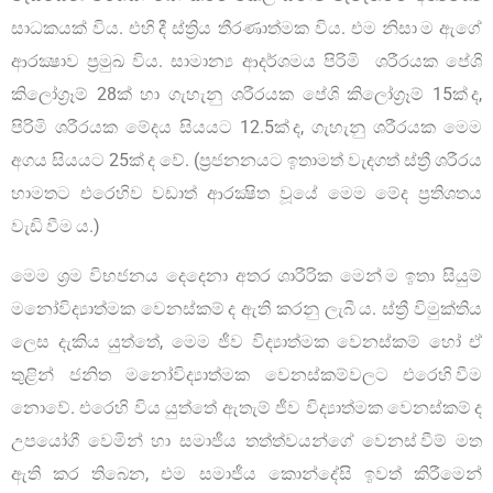
සාධකයක් විය. එහි දී ස්ත්‍රිය තීරණාත්මක විය. එම නිසා ම ඇගේ
ආරක්‍ෂාව ප්‍රමුඛ විය. සාමාන්‍ය ආදර්ශමය පිරිමි ශරීරයක පේශි
කිලෝග්‍රෑම් 28ක් හා ගැහැනු ශරීරයක පේශි කිලෝග්‍රෑම් 15ක් ද,
පිරිමි ශරීරයක මේදය සියයට 12.5ක් ද, ගැහැනු ශරීරයක මෙම
අගය සියයට 25ක් ද වේ. (ප්‍රජනනයට ඉතාමත් වැදගත් ස්ත්‍රී ශරීරය
හාමතට එරෙහිව වඩාත් ආරක්‍ෂිත වූයේ මෙම මේද ප්‍රතිශතය
වැඩි වීම ය.)
මෙම ශ්‍රම විභජනය දෙදෙනා අතර ශාරීරික මෙන් ම ඉතා සියුම්
මනෝවිද්‍යාත්මක වෙනස්කම් ද ඇති කරනු ලැබී ය. ස්ත්‍රී විමුක්තිය
ලෙස දැකිය යුත්තේ, මෙම ජීව විද්‍යාත්මක වෙනස්කම් හෝ ඒ
තුළින් ජනිත මනෝවිද්‍යාත්මක වෙනස්කම්වලට එරෙහි වීම
නොවේ. එරෙහි විය යුත්තේ ඇතැම් ජීව විද්‍යාත්මක වෙනස්කම් ද
උපයෝගී වෙමින් හා සමාජීය තත්ත්වයන්ගේ වෙනස් වීම් මත
ඇති කර තිබෙන, එම සමාජීය කොන්දේසි ඉවත් කිරීමෙන්