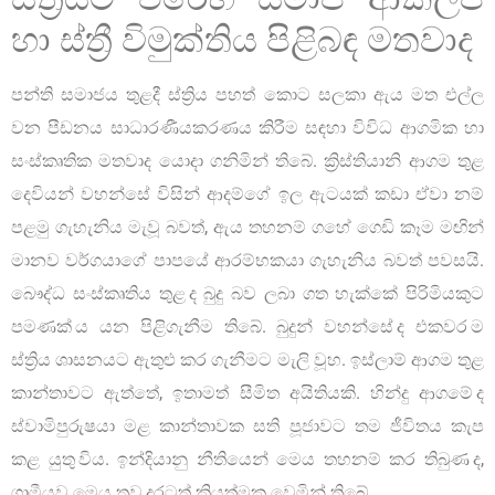
හා ස්ත්‍රී විමුක්තිය පිළිබඳ මතවාද
පන්ති සමාජය තුළදී ස්ත්‍රිය පහත් කොට සලකා ඇය මත එල්ල
වන පීඩනය සාධාරණීයකරණය කිරීම සඳහා විවිධ ආගමික හා
සංස්කෘතික මතවාද යොදා ගනිමින් තිබේ. ක්‍රිස්තියානි ආගම තුළ
දෙවියන් වහන්සේ විසින් ආදම්ගේ ඉල ඇටයක් කඩා ඒවා නම්
පළමු ගැහැනිය මැවූ බවත්, ඇය තහනම් ගහේ ගෙඩි කෑම මඟින්
මානව වර්ගයාගේ පාපයේ ආරම්භකයා ගැහැනිය බවත් පවසයි.
බෞද්ධ සංස්කෘතිය තුළ ද බුදු බව ලබා ගත හැක්කේ පිරිමියකුට
පමණක් ය යන පිළිගැනීම තිබේ. බුදුන් වහන්සේ ද එකවර ම
ස්ත්‍රිය ශාසනයට ඇතුළු කර ගැනීමට මැලි වූහ. ඉස්ලාම් ආගම තුළ
කාන්තාවට ඇත්තේ, ඉතාමත් සීමිත අයිතියකි. හින්දු ආගමේ ද
ස්වාමිපුරුෂයා මළ කාන්තාවක සති පූජාවට තම ජීවිතය කැප
කළ යුතු විය. ඉන්දියානු නීතියෙන් මෙය තහනම් කර තිබුණ ද,
ග්‍රාමීයව මෙය තව දුරටත් ක්‍රියත්මක වෙමින් තිබේ.