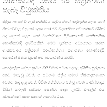
මාක්ස්වාදී මතය හා ස්ත්‍රීන්ගේ
සැබෑ විමුක්තිය
ස්ත්‍රිය අද පත් වී ඇති තත්ත්වය දෙවියන්ගේ කැමැත්ත ලෙස හෝ
පින් පව්වල ඵලයක් ලෙස හෝ ජීව විද්‍යාත්මක වෙනස්කම් විසින්
ලද දෙයක් ලෙස හෝ මාක්ස්වාදය පිළිනොගනී. ඓතිහාසික
භෞතිකවාදී දෘෂ්ටියකින් මෙම ප්‍රශ්නය අධ්‍යයනය කරන
මාක්ස්වාදය ස්ත්‍රියගේ පරාධීනත්වය සමාජමය කොන්දේසි
කෙරෙන් ජනිත වූවක් බව අවධාරණය කරයි.
පෞද්ගලික දේපළ ක්‍රමය බිහි වීමත් සමඟ දේපළ අයිතිය පුරුෂයා
අතට මාරු වූ බවත්, ඒ සමඟ ම ස්ත්‍රිය සමාජ නිෂ්පාදනයෙන්
ඉවතට ඇද දැමූ බවත්, පීඩිත තත්ත්වයට පත් වූ බවත් මාක්ස්වාදය
විසින් කරුණු සහිතව පෙන්වා දෙනු ලබයි. එංගල්ස් එය
පවසන්නේ පහත සඳහන් ආකාරයට ය: