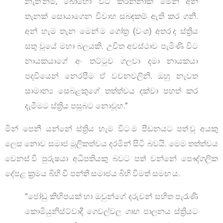
නැති නම්, බොහෝ විට කරන්නාක් මෙන් අන්
තැනක් සොයාගෙන විවාහ සබඳකම් ඇති කර ගනී.
අන් හැම තැන මෙන් ම ගෝත්‍ර (වංශ) අතර ද ස්ත්‍රිය
සතු වූයේ මහා බලයකි. උචිත අවස්ථාව පැමිණි විට
නායකයාගේ අං තට්ටුව ගලවා දමා නායකයා
පදවියෙන් නෙරපීම ඒ වචනවලිනි. ඔහු නැවත
සාමාන්‍ය සෙබළකුගේ තත්ත්වය දක්වා පහත් කර
දැමීමට ස්ත්‍රිය පසුබට නොවූහ.”
මින් පෙනී යන්නේ ස්ත්‍රිය හැම විට ම පීඩනයට පත් වූ අයකු
ලෙස නොව සමාජ මූලිකත්වය දරමින් සිටි බවයි. මෙම තත්ත්වය
වෙනස් වී පුරුෂයා අධිපතියකු බවට පත් වන්නේ පෞද්ගලික
දේපළ ක්‍රමය බිහි වී පන්ති සමාජය බිහි වීමත් සමඟ ය.
“ජෝඩු කිහිපයක් හා ඔවුන්ගේ දරුවන් සහිත පැරැණි
කොමියුනිස්ට්වාදී ගෙවල්වල ගෘහ පාලනය ස්ත්‍රියට