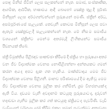
පොදු මිනිස් ජීවීන් ලෙස සලකන්නේ නැත. සමාජ, සංස්කෘතික,
ආගමික, ආර්ථික, භාෂාමය ආදී බොහෝ ක්‍ෂේත්‍ර තුළ දී පූර්ණ
මිනිසුන් ලෙස අර්ථගන්වන්නේ පුරුෂයන් පමණි. ස්ත්‍රීන් අර්ධ,
අසම්පූර්ණ සේ සැලැකේ. තෙවැනි කොටස මිනිසුන් ලෙස පවා
ඇතැම් ක්‍ෂේත්‍රවල දී සැලැකෙන්නේ නැත. මේ නිස ම සමාජීය
වශයෙන් ස්ත්‍රීන්ට මෙන් ම අතරමැදි ලිංගිකයන්ට සමාජීය
පීඩනයක් තිබේ.
ස්ත්‍රී විමුක්තිය පිළිබඳව සාකච්ඡා කිරීමේ දී ස්ත්‍රිය හා පුරුෂයා අතර
වන ජීව විද්‍යාත්මක වෙනස නොපිළිගන්නා අන්තයකට ගමන්
කරන අය ද අපට දැක ගත හැකි ය. මාක්ස්වාදය මෙම ජීව
විද්‍යාත්මක වෙනස පිළිගනී. මානව පරිණාමයේ දී ම ඇති වූ මෙම
ජීව විද්‍යාත්මක වෙනස මූලික කර ගනිමින්, ශ්‍රම විභජනයක් ද
ඇති විය. දඩයම වැනි අවදානම් කටයුතු පුරුෂයාට ද, දරුවන්
හදාවඩා ගැනීම මූලික කර ගත් කටයුතු ස්ත්‍රියට ද පැවරිණි. වැඩි
වැඩියෙන් වර්ගයා බෝ කිරීම එකල සමාජ පැවැත්මට අත්‍යවශ්‍ය