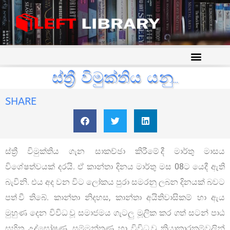
ස්ත්‍රී විමුක්තිය යනු…
SHARE
ස්ත්‍රී විමුක්තිය ගැන සාකච්ඡා කිරීමේ දී මාර්තු මාසය
විශේෂත්වයක් දරයි. ඒ කාන්තා දිනය මාර්තු මස 08ට යෙදී ඇති
බැවිනි. එය අද වන විට ලෝකය පුරා සමරනු ලබන දිනයක් බවට
පත් වී තිබේ. කාන්තා නිදහස, කාන්තා අයිතිවාසිකම් හා ඇය
මුහුණ දෙන විවිධ වූ සමාජමය ගැටලු මූලික කර ගත් සටන් පාඨ
සහිත උද්ඝෝෂණ, සම්මන්ත්‍රණ හා විවිධ වූ ක්‍රියාකාරකම්වලින්