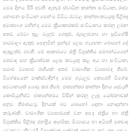
මෙම දිනය පිරී පවතී. ඇතැම් ස්වාධීන කාන්තා සංවිධාන, රාජ්‍ය
නොවන සංවිධාන මෙන් ම විවිධ රටවල කාන්තා කටයුතු පිළිබඳ
අමාත්‍යාංශ මඟින් ද මෙම ක්‍රියාකාරකම් සංවිධානය කරනු ලබන
අතර, මේවා තුළ මැහුම් ගෙතුම්, රූපලාවන්‍ය හා සුවිශේෂී
පාඨමාලා ඇතුළු පෙනුමින් සුන්දර ලෙස හැඟෙන බොහෝ දේ
ඇතුළත්ව පවතී. මේ ආකාරයට ස්ත්‍රී විමුක්තිය සම්බන්ධයෙන්
මතවාද සහ ක්‍රියාත්මක ලෙස කටයුතු කළ අය හා සංවිධාන,
සමාජ ව්‍යාපාර රාශියක් අතර වාමාංශික ව්‍යාපාර ද තිබේ.
විශේෂයෙන් මාක්ස්වාදීන් ද මෙම ගැටලුව කෙරෙහි විශේෂ
අවධානයක් යොමු කර තිබේ. ජාත්‍යන්තර කාන්තා දිනය දෙවැනි
කොමියුනිස්ට් ජාත්‍යන්තරය විසින් කරනු ලැබූ යෝජනාවක්
අනුව තීරණය වූ දිනයක් බව බොහෝ දෙනා නොදන්නා
කරුණකි. වාමාංශික ව්‍යාපාරයක් වන අප ද ස්ත්‍රිය හා ස්ත්‍රී
විමුක්තිය පිළිබඳ ජනප්‍රිය ආගමික, මිථ්‍යාමය හා අධිපති මතවාද
වෙනුවට නිවැරැදි විද්‍යාත්මක දැක්මක් තහවුරු කර ගත යුතු ය.