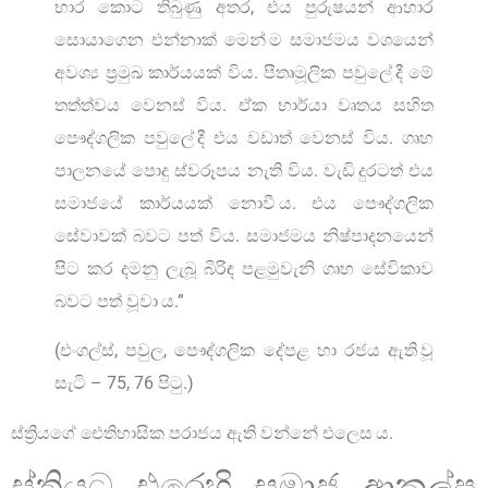
භාර කොට තිබුණු අතර, එය පුරුෂයන් ආහාර
සොයාගෙන එන්නාක් මෙන් ම සමාජමය වශයෙන්
අවශ්‍ය ප්‍රමුඛ කාර්යයක් විය. පීතෘමූලික පවුලේ දී මේ
තත්ත්වය වෙනස් විය. ඒක භාර්යා වෘතය සහිත
පෞද්ගලික පවුලේ දී එය වඩාත් වෙනස් විය. ගෘහ
පාලනයේ පොදු ස්වරූපය නැති විය. වැඩි දුරටත් එය
සමාජයේ කාර්යයක් නොවී ය. එය පෞද්ගලික
සේවාවක් බවට පත් විය. සමාජමය නිෂ්පාදනයෙන්
පිට කර දමනු ලැබූ බිරිඳ පළමුවැනි ගෘහ සේවිකාව
බවට පත් වූවා ය.”
(එංගල්ස්, පවුල, පෞද්ගලික දේපළ හා රජය ඇති වූ
සැටි – 75, 76 පිටු.)
ස්ත්‍රියගේ ඓතිහාසික පරාජය ඇති වන්නේ එලෙස ය.
ස්ත්‍රියට එරෙහි සමාජ ආකල්ප