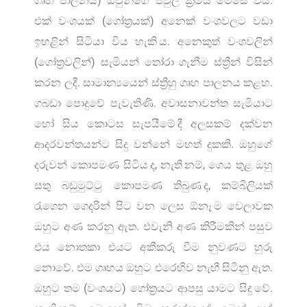
ගෘහ පාලනය) ඔවුන්ගේ පවුල් ක්‍රමය මෙසේ විය.
එක් වංශයක් (ගෝත්‍රයක්) අනෙක් වංශවලට වඩා
ඉහළින් සිටියා විය හැකි ය. අනෙකුත් වංශවලින්
(ගෝත්‍රවලින්) සැමියන් තෝරා ගැනීම ස්ත්‍රීන් විසින්
කරන ලදී. සාමාන්‍යයෙන් ස්ත්‍රීහු ගෘහ පාලනය කළහ.
ගබඩා පොදුවේ පැවැතිණි. අවාසනාවන්ත සැමියාට
හෝ සිය කොටස සැපයීමේ දී අලසකම් දක්වන
ආදරවන්තයන්ට සිදු වන්නේ මහත් දුකකි. ඔහුගේ
දරුවන් කොපමණ සිටිය ද, නැති නම්, ගෙය තුළ ඔහු
සතු බඩුමුට්ටු කොපමණ තිබුණ ද, කම්බිලියක්
රැගෙන ගෙදරින් පිට වන ලෙස ඕනෑ ම වෙලාවක
ඔහුට අණ කරනු ඇත. එවැනි අණ කිරීමකින් පසුව
එය නොතකා එයට අකීකරු වීම නුවණට හුරු
නොවේ. එම ගෘහය ඔහුට එරෙහිව නැඟී සිටිනු ඇත.
ඔහුට තම (වංශයට) ගෝත්‍රයට ආපසු යාමට සිදු වේ.