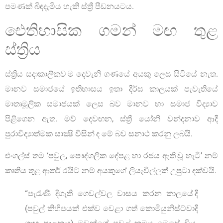
පමණක් බිඳදැමිය හැකි ස්ත්‍රී පීඩනයටය.
ඓතිහාසික ගමන් මඟ තුළ
ස්ත්‍රිය
ස්ත්‍රිය සදාකාලිකව ම දෙවැනි ගණයේ අයකු ලෙස සිටියේ නැත.
මානව සමාජයේ ඉතිහාසය ඉතා දීර්ඝ කාලයක් පැවැතියේ
මාතෘමූලික සමාජයක් ලෙස බව මානව හා සමාජ විද්‍යාව
පිළිගෙන ඇත. මව් දෙවඟන, ස්ත්‍රී යෝනි වන්දනාව ආදී
පුරාවිද්‍යාත්මක සාක්‍ෂි විසින් ද මේ බව සනාථ කරනු ලබයි.
එංගල්ස් තම ‘පවුල, පෞද්ගලික දේපළ හා රජය ඇති වූ හැටි’ නම්
කෘතිය තුළ ආතර් රයිට් නම් අයකුගේ ලියැවිල්ලක් උපුටා දක්වයි.
“පැරැණි දිගැති ගෙවල්වල වාසය කරන කාලයේ දී
(පවුල් කිහිපයක් එක්ව වෙළා ගත් කොමියුනිස්ට්වාදී