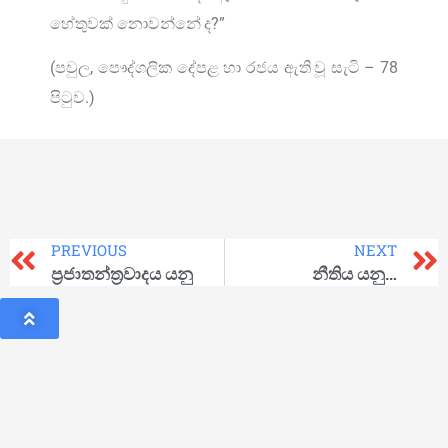
හේතුවක් නොවන්නේ ද?”
(පවුල, පෞද්ගලික දේපළ හා රජය ඇති වූ සැටි – 78
පිටුව.)
PREVIOUS
NEXT
ප්‍රජාතන්ත්‍රවාදය යනු
නීතිය යනු…