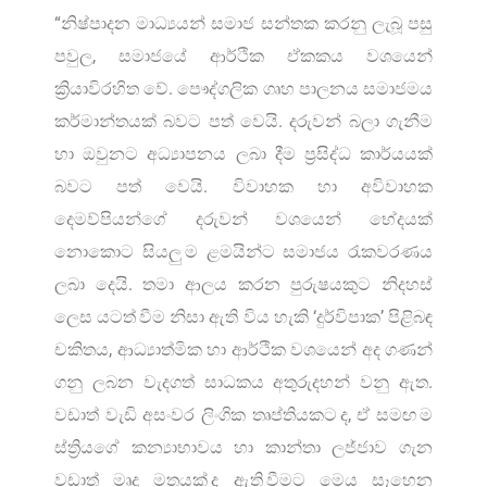
“නිෂ්පාදන මාධ්‍යයන් සමාජ සන්තක කරනු ලැබූ පසු
පවුල, සමාජයේ ආර්ථික ඒකකය වශයෙන්
ක්‍රියාවිරහිත වේ. පෞද්ගලික ගෘහ පාලනය සමාජමය
කර්මාන්තයක් බවට පත් වෙයි. දරුවන් බලා ගැනීම
හා ඔවුනට අධ්‍යාපනය ලබා දීම ප්‍රසිද්ධ කාර්යයක්
බවට පත් වෙයි. විවාහක හා අවිවාහක
දෙමව්පියන්ගේ දරුවන් වශයෙන් භේදයක්
නොකොට සියලු ම ළමයින්ට සමාජය රැකවරණය
ලබා දෙයි. තමා ආලය කරන පුරුෂයකුට නිදහස්
ලෙස යටත් වීම නිසා ඇති විය හැකි ‘දුර්විපාක’ පිළිබඳ
චකිතය, ආධ්‍යාත්මික හා ආර්ථික වශයෙන් අද ගණන්
ගනු ලබන වැදගත් සාධකය අතුරුදහන් වනු ඇත.
වඩාත් වැඩි අසංවර ලිංගික තෘප්තියකට ද, ඒ සමඟ ම
ස්ත්‍රියගේ කන්‍යාභාවය හා කාන්තා ලජ්ජාව ගැන
වඩාත් මෘදු මතයක් ද ඇති වීමට මෙය සෑහෙන