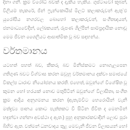
දිනා ගනී. ක්‍රම විරෝධී බවක් ද දැකිය හැකිය. ගුස්ටාවෝ කූබන්,
විලියම් තැකරේ, ජින් ෆ්‍රැන්කොයිස් මිලට් කලාකරුවන් ඇතු`ඵ
යුරෝපීය නගරවල බොහෝ කලාකරුවන්, සංගීතඥයන්,
ජනමාධ්‍යවේදීන්, ලේඛකයන්, රූපණ ශිල්පීන් සාම්ප්‍රදායික නොවූ
මෙම ජීවන ශෛලියට ආසාත්මික වූ බව සඳහන්ය.
වර්තමානය
යටහත් පහත් බව, කීකරු බව මිනිස්කමට නොගැලපෙන
ගතිගුණ බවට විශ්වාස කරන ඔවුහු වර්තමානය දක්වා සමාජයේ
විකල්ප ධාරාව නියෝජනය කරති. එහෙත්, ඔවුන්ගේ විශේෂිත වූ
කුමන හෝ හරයක් නොව මතුපිටින් ඔවුන්ගේ විලාසිතා, සංගීත
ක්‍රම ආදිය අනුගමනය කරන (ඇතැම්විට හෙරොයින් වැනි
මත්ද්‍රව්‍ය පානය කොට පැත්තකට වී සිටින ජීවිත ද මෙනමින්
හඳුන්වා ගන්නා අවස්ථා ද ඇත.) පුහු අනුකාරකවාදීන් ලොව පුරා
බිහිව ඇත. වත්මන් ධනවාදය තුළ මෙවැනි ජීවන විලාසයන් හෝ