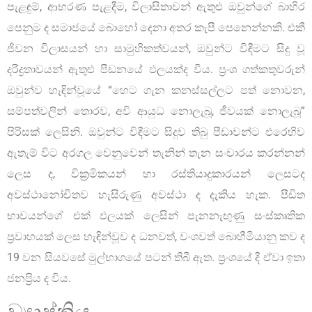
පැළඳුම්, ආභරණ පැළදීම, විලාසිතාවන් ඇතුළු ඔවුන්ගේ බාහිර
පෙනුම ද සමාජයේ බොහෝ දෙනා අතර කැපී පෙනෙන්නකි. එකී
ජීවන විලාසයන් හා සාමුහිකත්වයන්, ඔවුන්ට විඳීමට සිදු වූ
දරිද්‍රතාවයන් ඇතුළු පීඩනයේ ඵලයක්ද විය. ප්‍රංශ ගත්කතුවරුන්
ඔවුන්ව හැඳින්වූයේ “හෙට ගැන කනස්සල්ලට පත් නොවන,
සම්පත්වලින් තොරව, අවි ආයුධ නොලැබූ, ජීවයක් නොලැබූ”
පිරිසක් ලෙසිනි. ඔවුන්ට විඳීමට සිදුව තිබු පීඩාවන්ට එරෙහිව
ඇතැම් විට අරගල වෙනුවෙන් තැනින් තැන සංචාරය කරන්නන්
ලෙස ද, වික්‍රමිකයන් හා රස්තියාදුකාරයන් ලෙසටද
අවස්ථානෝචිතව හැසිරුණු අවස්ථා ද දැකිය හැක. පීඩිත
භාවයන්ගේ එක් ඵලයක් ලෙසින් පැනනැඟුණු සංස්කෘතික
ප්‍රවාහයක් ලෙස හැඳින්වූව ද ධනවත්, වංශවත් බොහීමියානු කව ද
19 වන සියවසේ මුල්භාගයේ පටන් තිබී ඇත. ප්‍රංශයේ දී ඒවා ඉතා
ජනප්‍රිය ද විය.