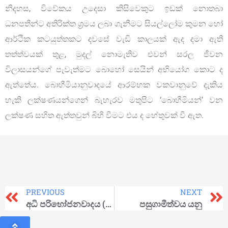
නිදහස, විවේකය උදෙසා කිසිවෙකුට ඉඩක් නොතබා
ධනපතීන්ට අතිරික්ත ශ්‍රමය ලබා ගැනීමට සියල්ලෝම කුමන හෝ
ආර්ථික කටයුත්තකට දවසේ වැඩි කාලයක් ඇද දමා ඇති
තත්ත්වයක් තුළ, මුදල් නොමැතිව එවන් සරල ජීවන
විලාසයන්ගේ පැවැත්මට බොහෝ සෙයින් අභියෝග කොට ද
ඇත්තේය. බොහීමියානුවාදයේ ආරම්භක වකවානුවේ දැකිය
හැකි ලක්ෂණයන්ගෙන් බැහැරව මතුපිට ‘බොහීමියන්’ වන
ලක්ෂණ සහිත ඇත්තවුන් බිහි වීමට එය ද හේතුවක් වී ඇත.
PREVIOUS
NEXT
අධි පරිභෝජනවාදය (Hyper consumerism)
පසුගාමීත්වය යනු