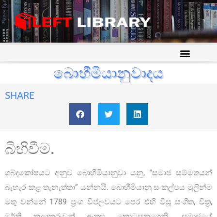
බොහීමියානුවාදය
SHARE
බිහිවීම.
ශබ්දකෝෂයට අනුව බොහීමියානුවා යනු, “සමාජ සම්මතයන්
බැහැර කළ තැනැත්තා” යන්නයි. බොහීමියානු සංකල්පය මුලින්ම
මතු වන්නේ 1789 ප්‍රංශ විප්ලවයට පෙර එහි විසූ සංගීත, චිත්‍ර,
මූර්ති කලාකරුවන් ඇතුළු කොටසකගෙනි. සමාජයේ