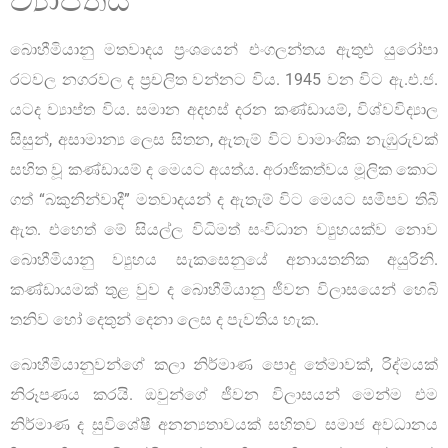
ව්‍යාප්තිය
බොහීමියානු මතවාදය ප්‍රංශයෙන් එංගලන්තය ඇතුළු යුරෝපා
රටවල නගරවල ද ප්‍රචලිත වන්නට විය. 1945 වන විට ඇ.එ.ජ.
යටද ව්‍යාප්ත විය. සමාන අදහස් දරන කණ්ඩායම්, විශ්වවිද්‍යාල
සිසුන්, අසාමාන්‍ය ලෙස සිතන, ඇතැම් විට වාමාංශික නැඹුරුවක්
සහිත වූ කණ්ඩායම් ද මෙයට අයත්ය. අරාජිකත්වය මූලික කොට
ගත් “බකුනින්වාදී” මතවාදයන් ද ඇතැම් විට මෙයට සමීපව තිබී
ඇත. එහෙත් මේ සියල්ල විධිමත් සංවිධාන ව්‍යුහයක්ව නොව
බොහීමියානු ව්‍යුහය සැකසෙනුයේ අනායතනික අයුරිනි.
කණ්ඩායමක් තුළ වුව ද බොහීමියානු ජීවන විලාසයෙන් හෙබි
තනිව හෝ දෙතුන් දෙනා ලෙස ද පැවතිය හැක.
බොහීමියානුවන්ගේ කලා නිර්මාණ පොදු තේමාවක්, රිද්මයක්
නිරූපණය කරයි. ඔවුන්ගේ ජීවන විලාසයන් මෙන්ම එම
නිර්මාණ ද සුවිශේෂී අනන්‍යතාවයක් සහිතව සමාජ අවධානය