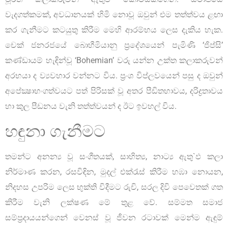
වැදගත්කමක්, අවධානයක් හිමි නොවූ ඔවුන් එම තත්ත්වය ළඟා
කර ගැනීමට කටයුතු කිරීම මෙහි ආරම්භය ලෙස දැකිය හැක.
චෙක් ජනරජයේ බොහීමියානු ප්‍රදේශයෙන් පැමිණි ‘ජිප්සි’
කණ්ඩායම් හැඳින්වූ ‘Bohemian’ වරු යන්න උක්ත කලාකරුවන්
අරභයා ද ව්‍යවහාර වන්නට විය. ප්‍රංශ විප්ලවයෙන් පසු ද ඔවුන්
අපේක්‍ෂාභංගත්වයට පත් පිරිසක් වූ අතර පීඩිතභාවය, දරිද්‍රතාවය
හා කුල පීඩනය වැනි තත්ත්වයන් ද ඊට ඉවහල් විය.
හඳුනා ගැනීමට
තමන්ට අනන්‍ය වූ සංගීතයක්, සාහිත්‍ය, නාට්‍ය ඇතු`ඵ කලා
නිර්මාණ කරන, රසවිඳින, මුදල් එක්රැස් කිරීම හඹා නොයන,
නිදහස උපරිම ලෙස භුක්ති විදීමට රුචි, සරල දිවි පෙවෙතක් ගත
කිරීම වැනි ලක්ෂණ මේ තුළ වේ. සම්මත සමාජ
සම්ප්‍රදායයන්ගෙන් වෙනස් වූ ජීවන රටාවක් මෙන්ම ඇඳුම්