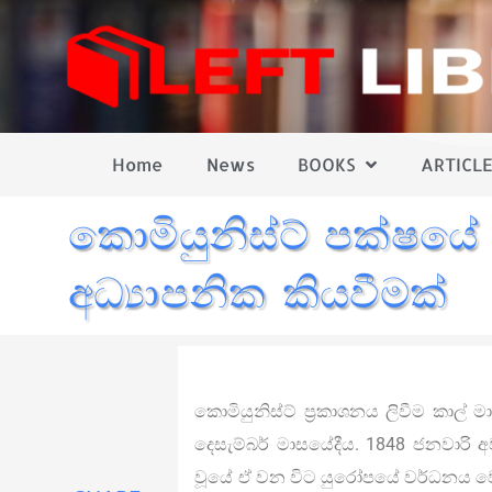
Home
News
BOOKS
ARTICLE
කොමියුනිස්ට් පක්ෂයේ 
අධ්‍යාපනික කියවීමක්
කොමියුනිස්ට් ප්‍රකාශනය ලිවීම කාල් ම
දෙසැම්බර් මාසයේදීය. 1848 ජනවාරි
වූයේ ඒ වන විට යුරෝපයේ වර්ධනය වෙමි