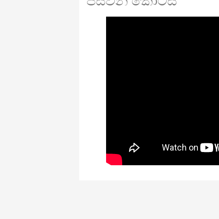
පස්වන කොටස