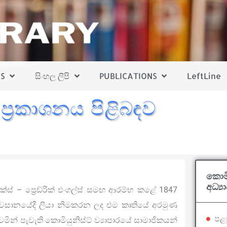
S
සිංහල ලිපි
PUBLICATIONS
LeftLine
ප්‍රකාශනය පිළිබඳව
කොමි
අධ්‍
ාක්ස් – ප්‍රෙඩ්රික් එංගල්ස් සමඟ ආරම්භ කළේ 1847
 අවසානයේදී ලියා නිමකරන ලද එම කෘතියේ අරමුණ
පළ
න් පැවැති කොමියුනිස්ට් ව්‍යාපාරයේ සාමාජිකයන්