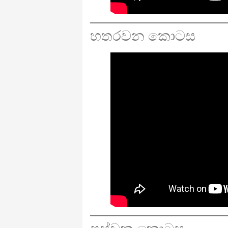
හතරවන කොටස