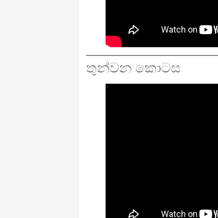
තුන්වන කොටස