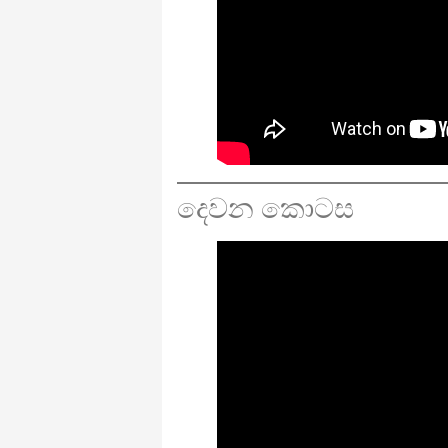
දෙවන කොටස