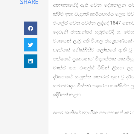
SHARE
අනාගතයේදී ඇති වෙන දේශපාලන සටන
කිරීම ඉතා වැදගත් කාර්යභාරය ලෙස ඔවු
එංගල්ස් වෙත පවරන ලද්දේ 1847 නොවැ
දෙවැනි ජාත්‍යන්තර සමුළුවේදී ය. මෙ
වශයෙන් ලැබූ අති විශාල ජයග්‍රහණයක
හැක්කේ ඉනික්බිතිව ලෝකයේ ඇති වූ 
පක්ෂයේ ප්‍රකාශනය’ විද්‍යාත්මක කොමිය
මාක්ස් සහ එංගල්ස් විසින් ලියන 
දර්ශනයේ සංයුක්ත කොටස් තුන වූ දර්ශ
සමාජවාදය විස්තර කැරෙන සංක්ෂිප්ත පූර
ඉදිරිපත් කළහ.
මෙම කෘතියේ න්‍යායික පොහොසත් බව ග