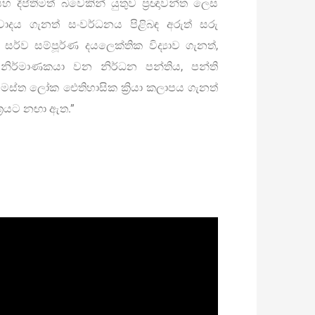
හ දීප්තිමත් බවෙකින් යුතුව ප්‍රඥාවන්ත ලෙස
‍යවාදය ගැනත් සංවර්ධනය පිළිබඳ අරුත් සරු
්ව සම්පූර්ණ දයලෙක්තික විද්‍යාව ගැනත්,
නිර්මාණකයා වන නිර්ධන පන්තිය, පන්ති
සමස්ත ලෝක ඓතිහාසික ක්‍රියා කලාපය ගැනත්
ත්‍රයට නඟා ඇත.”