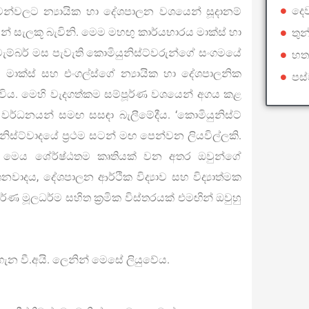
දෙ
්වලට න්‍යායික හා දේශපාලන වශයෙන් සූදානම්
න් සැලකූ බැවිනි. මෙම මහඟු කාර්යභාරය මාක්ස් හා
තු
ම්බර් මස පැවැති කොමියුනිස්ට්වරුන්ගේ සංගමයේ
හත
ය මාක්ස් සහ එංගල්ස්ගේ න්‍යායික හා දේශපාලනික
පස
් විය. මෙහි වැදගත්කම සම්පූර්ණ වශයෙන් අගය කළ
වර්ධනයන් සමඟ සසඳා බැලීමේදීය. ‘කොමියුනිස්ට්
ුනිස්ට්වාදයේ ප්‍රථම සටන් මඟ පෙන්වන ලියවිල්ලකි.
ලද මෙය ශේ‍ර්ෂ්ඨතම කෘතියක් වන අතර ඔවුන්ගේ
නවාදය, දේශපාලන ආර්ථික විද්‍යාව සහ විද්‍යාත්මක
්ණ මූලධර්ම සහිත ක්‍රමික විස්තරයක් එමඟින් ඔවුහු
ැන වී.අයි. ලෙනින් මෙසේ ලියුවේය.