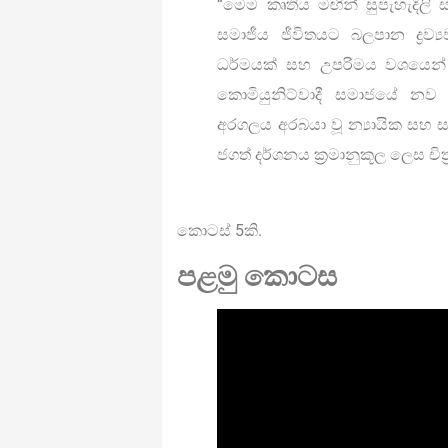
“මෙම කෘතිය මඟින් සුපැහැදිලි ස
සමාජීය ජීවිතයට බලපාන ද්‍රව්
ධර්මයක් සහ උපරිමය වශයෙන් සර
කොමියුනිට්වාදී සමාජයේ නව 
අරගලය අරබයා වූ න්‍යායික සහ 
ජගත් දර්ශනය ක්‍රමානුකූල ලෙස චි
කොටස් 5කි.
පළමු කොටස