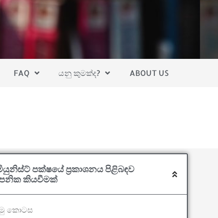
FAQ
යනු කුමක්ද?
ABOUT US
යුනිස්ට් පක්ෂයේ ප්‍රකාශනය පිළිබඳව
යාපනික කියවීමක්
මු කොටස