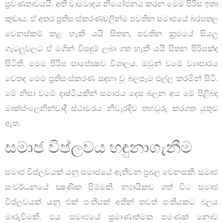
ප්‍රවණතාවයයි. අති වාමවාදය නියෝජනය කරන මෙම පිරිස ඉතා
කුඩාය. ඒ අතර ප්‍රතිසංස්කරණවලින්ම පවතින සමාජයේ බරපතල
වෙනස්කම් කළ හැකි යයි සිතන, පවතින ක්‍රමයේ සියලු
ගැටලුවලට ඒ මගින් විසඳුම් ලබා ගත හැකි යයි සිතන පිරිසක්ද
සිටිති. මෙම පිරිස සාපේක්‍ෂව විශාලය. ඔවුන් වමේ ව්‍යාපාරය
වෙතද මෙම ප්‍රතිසංස්කරණ සඳහා වූ බලපෑම එල්ල කරමින් සිටී.
මේ නිසා වමේ දෘෂ්ටියකින් සමාජය දෙස බලන අය මේ පිළිබඳ
මාක්ස්-ලෙනින්වාදී ස්ථාවරය නිවැරදිව තහවුරු කරගත යුතුව
ඇත.
සමාජ විප්ලවය හඳුනාගැනීම
සමාජ විප්ලවයක් යනු සමාජයේ ඇතිවන ප්‍රබල වෙනසකි. සමාජ
සංවර්ධනයේ ක්‍ෂණික පිම්මකි. න්‍යායිකව ගත් විට සමාජ
විප්ලවයක් යනු එක් පංතියක් අතින් තවත් පංතියකට බලය
මාරුවීමකි. එය සමාජයේ ප්‍රමාණාත්මක පමණක් නොව