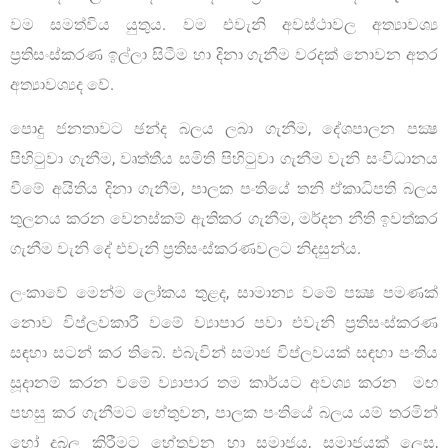
වම සමත්විය යුතුය. වම එවැනි අවස්ථාවල අත්‍යාවශ්‍ය
ප්‍රතිසංස්කරණ ඉල්ලා සිටීම හා දිනා ගැනීම වරදක් නොවන අතර
අත්‍යාවශ්‍යද වේ.
පොදු ජනතාවට ඡන්ද බලය ලබා ගැනීම, දේශපාලන පක්‍ෂ
පිහිටුවා ගැනීම, වෘත්තීය සමිති පිහිටුවා ගැනීම වැනි සංවිධානය
වීමේ අයිතිය දිනා ගැනීම, පාලක පංතියේ තනි ඒකාධිපති බලය
තුලනය කරන වෙනස්කම් ඇතිකර ගැනීම, මර්දන නීති ඉවත්කර
ගැනීම වැනි දේ එවැනි ප්‍රතිසංස්කරණවලට නිදසුන්ය.
ලංකාවේ මෙන්ම ලෝකය තුළද, සාමාන්‍ය වමේ පක්‍ෂ පමණක්
නොව විප්ලවකාරී වමේ ව්‍යාපාර පවා එවැනි ප්‍රතිසංස්කරණ
සඳහා සටන් කර තිබේ. එබැවින් සමාජ විප්ලවයක් සඳහා පංතිය
සූදානම් කරන වමේ ව්‍යාපාර තම කාර්යට අවශ්‍ය කරන මඟ
පහසු කර ගැනීමට හේතුවන, පාලක පංතියේ බලය යම් තරමින්
හෝ දුබල කිරීමට හේතුවන හා සමාජය, සමාජයක් ලෙස,