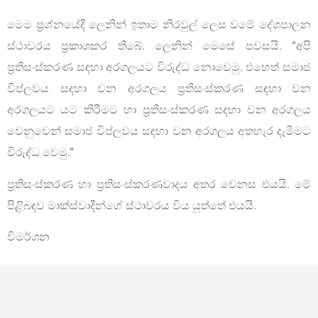
මෙම ප්‍රශ්නයේදී ලෙනින් ඉතාම නිරවුල් ලෙස වමේ දේශපාලන
ස්ථාවරය ප්‍රකාශකර තිබේ. ලෙනින් මෙසේ පවසයි. “අපි
ප්‍රතිසංස්කරණ සඳහා අරගලයට විරුද්ධ නොවෙමු. එහෙත් සමාජ
විප්ලවය සඳහා වන අරගලය ප්‍රතිසංස්කරණ සඳහා වන
අරගලයට යට කිරීමට හා ප්‍රතිසංස්කරණ සඳහා වන අරගලය
වෙනුවෙන් සමාජ විප්ලවය සඳහා වන අරගලය අතහැර දැමීමට
විරුද්ධ වෙමු.”
ප්‍රතිසංස්කරණ හා ප්‍රතිසංස්කරණවාදය අතර වෙනස එයයි. මේ
පිළිබඳව මාක්ස්වාදීන්ගේ ස්ථාවරය විය යුත්තේ එයයි.
විමර්ශන