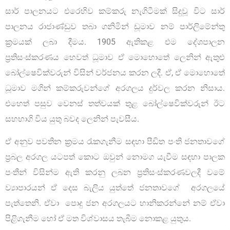
සාර් පාලනයට එරෙහිව කම්කරු නැගිටීමක් සිදුවූ විට සාර්
පාලනය රාජාණ්ඩුව තබා ගනිමින් ඩූමාව නම් පාර්ලිමේන්තු
ක්‍රමයක් ලබා දීමය. 1905 ඇතිකළ එම දේශපාලන
ප්‍රතිසංස්කරණය හෙවත් ධූමාව ඒ මොහොතේ ලෙනින් ඇතුළු
බෝල්ෂෙවික්වරුන් විසින් වර්ජනය කරන ලදී. ඒ, ඒ මොහොතේ
ධූමාව මගින් කම්කරුවන්ගේ අරගලය දුර්වල කරන නිසාය.
එහෙත් පසුව වෙනස් තත්වයක් තුළ බෝල්ෂෙවික්වරුන් ඊට
සහභාගි විය යුතු බවද ලෙනින් පැවසීය.
ඒ අනුව පවතින ක්‍රමය රැකගැනීම සඳහා පීඩිත පංති ජනතාවගේ
ප්‍රබල අරගල යටපත් කොට ඔවුන් නොමග යැවීම සඳහා පාලක
පංතීන් විසින්ම ඇති කරනු ලබන ප්‍රතිසංස්කරණවලදී වමේ
ව්‍යාපාරයන් ඒ දෙස බැලිය යුත්තේ ජනතාවගේ අරගලයේ
පැත්තෙනි. ඒවා පොදු ජන අරගලයට හානිකරන්නේ නම් ඒවා
පිළිගැනීම හෝ ඒ මත විශ්වාසය තැබීම නොකළ යුතුය.