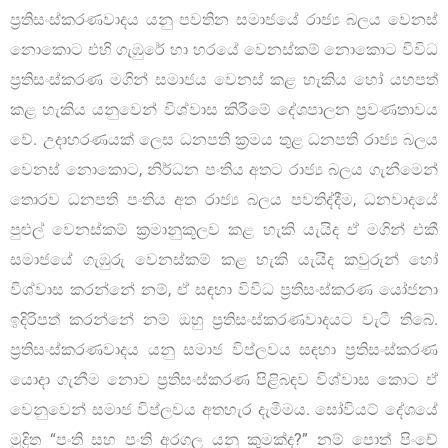
ප්‍රතිසංස්කරණවාදය යනු පවතින සමාජයේ රාජ්‍ය බලය වෙනස්
නොකොට එහි ගැඹුරේ හා හරයේ වෙනස්කම් නොකොට විවිධ
ප්‍රතිසංස්කරණ මගින් සමාජය වෙනස් කළ හැකිය හෝ යහපත්
කළ හැකිය යනුවෙන් විශ්වාස කිරීමේ දේශපාලන ප්‍රවණතාවය
වේ. උදාහරණයක් ලෙස ධනපති ක්‍රමය තුළ ධනපති රාජ්‍ය බලය
වෙනස් නොකොට, නිර්ධන පංතිය අතට රාජ්‍ය බලය ගැනීමෙන්
තොරව ධනපති පංතිය අත රාජ්‍ය බලය පවතිද්දීම, ධනවාදයේ
පුළුල් වෙනස්කම් ක්‍රමානුකූලව කළ හැකි යැයිද ඒ මගින් එකී
සමාජයේ ගැඹුරු වෙනස්කම් කළ හැකි යැයිද කවුරුන් හෝ
විශ්වාස කරන්නේ නම්, ඒ සඳහා විවිධ ප්‍රතිසංස්කරණ යෝජනා
ඉදිරිපත් කරන්නේ නම් ඔහු ප්‍රතිසංස්කරණවාදයට වැටී තිබේ.
ප්‍රතිසංස්කරණවාදය යනු සමාජ විප්ලවය සඳහා ප්‍රතිසංස්කරණ
යොදා ගැනීම නොව ප්‍රතිසංස්කරණ පිළිබඳව විශ්වාස කොට ඒ
වෙනුවෙන් සමාජ විප්ලවය අතහැර දැමීමය. සෝවියට් දේශයේ
මුද්‍රිත “පංති සහ පංති අරගල යනු කුමක්ද?” නම් පොත් පිංචේ