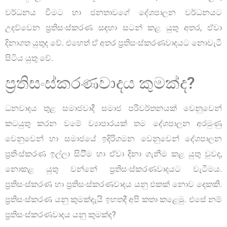
වර්ධනය වීමට හා ජනතාවගේ දේශපාලන වර්ධනයට
උදව්වෙන ප්‍රතිසංස්කරණ සඳහා සටන් කළ යුතු අතර, ඒවා
දිනාගත යුතුද වේ. එහෙත් ඒ අතර ප්‍රතිසංස්කරණවාදයට නොවැටී
සිටිය යුතු වේ.
ප්‍රතිසංස්කරණවාදය කුමක්ද?
ධනවාදය තුළ සමාජවාදී සමාජ පරිවර්තනයක් වෙනුවෙන්
කටයුතු කරන වමේ ව්‍යාපාරයක් තම දේශපාලන අරමුණු
වෙනුවෙන් හා සමාජයේ ඉදිරිගමන වෙනුවෙන් දේශපාලන
ප්‍රතිංස්කරණ ඉල්ලා සිටිීම හා ඒවා දිනා ගැනීම කළ යුතු වුවද,
නොකළ යුතු වන්නේ ප්‍රතිසංස්කරණවාදයට වැටීමය.
ප්‍රතිසංස්කරණ හා ප්‍රතිසංස්කරණවාදය යනු එකක් නොව දෙකකි.
ප්‍රතිසංස්කරණ යනු කුමක්දැයි ඉහතදී අපි කතා කළෙමු. එසේ නම්
ප්‍රතිසංස්කරණවාදය යනු කුමක්ද?