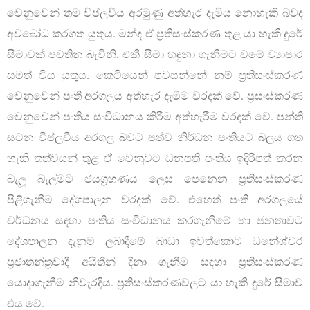
වෙනුවෙන් තම විප්ලවීය අරමුණු අත්හැර දැමිය නොහැකි බවද
අවබෝධ කරගත යුතුය. මන්ද ඒ ප්‍රතිසංස්කරණ තුළ යා හැකි දුරේ
සීමාවක් පවතින බැවිනි. එකී සීමා හඳුනා ගැනීමට වමේ ව්‍යාපාර
සමත් විය යුතුය. කෙටියෙන් පවසන්නේ නම් ප්‍රතිසංස්කරණ
වෙනුවෙන් පංති අරගලය අත්හැර දැමීම වරදක් වේ. ප්‍රසංස්කරණ
වෙනුවෙන් පංතිය සංවිධානය කිරීම අත්හැරීම වරදක් වේ. පන්ති
සටන විප්ලවීය අරගල බවට පත්ව නිර්ධන පංතියට බලය ගත
හැකි තත්වයන් තුළ ඒ වෙනුවට ධනපති පංතිය ඉදිරිපත් කරන
බැලූ බැල්මට ජයග්‍රහණය ලෙස පෙනෙන ප්‍රතිසංස්කරණ
පිළිගැනීම දේශපාලන වරදක් වේ. එහෙත් පංති අරගලයේ
වර්ධනය සඳහා පංතිය සංවිධානය කරගැනීමේ හා ජනතාවට
දේශපාලන දැනුම ලබාදීමේ බාධා ඉවත්කොට ධනේශ්වර
ප්‍රජාතන්ත්‍රවාදී අයිතීන් දිනා ගැනීම සඳහා ප්‍රතිසංස්කරණ
යොදාගැනීම නිවැරදිය. ප්‍රතිසංස්කරණවලට යා හැකි දුරේ සීමාව
එය වේ.