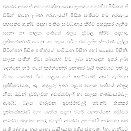
එසේම අනෙක් අතට පවතින සමාජ ක්‍රමයට එරෙහිව පීඩිත පංති
විසින් කරනු ලබන අරගලයේදී පීඩිත පංතියට තම අරගලය
පහසුකර ගැනීම සඳහා පංතිය සංවිධානය කිරීම පහසුකර ගැනීම
සඳහා හා පාලක පංතියේ බලය දුර්වල කිරීම සඳහාද,
ප්‍රතිසංස්කරණ යොදා ගත හැක. එවිට එම ප්‍රතිසංස්කරණ ඉල්ලා
සිටින්නේ පීඩිත පංතීන්ගේ සංවිධාන විසින් හෝ සමාජය විසිනි.
පාලක පංතීන් ඒවා බොහෝ විට ලබා නොදෙන අතර ලබා
දෙන්නේ නම් එසේ කරන්නේත් නොකර බැරි තත්වයට පත් වූ
විටය. සමහර විට පාලක පංති කණ්ඩායම් අතර ඇතිවන
ප්‍රතිවිරෝධතා, බල කඳවුරු අතර ගැටුම් පාලක පංතියේ අර්බුද
නිසා ඔවුන් දුර්වලවන අවස්ථාවලදී හා පාලක කණ්ඩායම්වල
ආණ්ඩු බලය මාරුවන අවස්ථාවලදී තමන්ට හිතකර
ප්‍රතිසංස්කරණ දිනා ගැනීම සඳහා වමේ ව්‍යාපාරයන් ඉදිරිපිට
අවස්ථා මතුවන අතර, එවැනි අවස්ථා උපයෝගී කරගෙන තම
පංති දේශපාලනය සඳහා වාසිදායක ප්‍රතිසංස්කරණ දිනා ගැනීමට