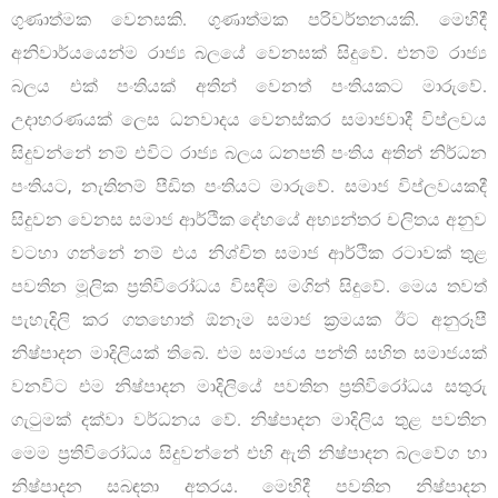
ගුණාත්මක වෙනසකි. ගුණාත්මක පරිවර්තනයකි. මෙහිදී
අනිවාර්යයෙන්ම රාජ්‍ය බලයේ වෙනසක් සිදුවේ. එනම් රාජ්‍ය
බලය එක් පංතියක් අතින් වෙනත් පංතියකට මාරුවේ.
උදාහරණයක් ලෙස ධනවාදය වෙනස්කර සමාජවාදී විප්ලවය
සිදුවන්නේ නම් එවිට රාජ්‍ය බලය ධනපති පංතිය අතින් නිර්ධන
පංතියට, නැතිනම් පීඩිත පංතියට මාරුවේ. සමාජ විප්ලවයකදී
සිදුවන වෙනස සමාජ ආර්ථික දේහයේ අභ්‍යන්තර චලිතය අනුව
වටහා ගන්නේ නම් එය නිශ්චිත සමාජ ආර්ථික රටාවක් තුළ
පවතින මූලික ප්‍රතිවිරෝධය විසඳීම මගින් සිදුවේ. මෙය තවත්
පැහැදිලි කර ගතහොත් ඕනෑම සමාජ ක්‍රමයක ඊට අනුරූපී
නිෂ්පාදන මාදිලියක් තිබේ. එම සමාජය පන්ති සහිත සමාජයක්
වනවිට එම නිෂ්පාදන මාදිලියේ පවතින ප්‍රතිවිරෝධය සතුරු
ගැටුමක් දක්වා වර්ධනය වේ. නිෂ්පාදන මාදිලිය තුළ පවතින
මෙම ප්‍රතිවිරෝධය සිදුවන්නේ එහි ඇති නිෂ්පාදන බලවේග හා
නිෂ්පාදන සබඳතා අතරය. මෙහිදී පවතින නිෂ්පාදන