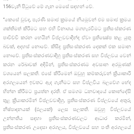
156වැනි පිටුවේ මේ ගැන මෙසේ සඳහන් වේ.
“කෙසේ වුවද, පැරණි සමාජ ක්‍රමයේ නියමුවන් එම සමාජ ක්‍රමය
ශක්තිමත් කිරීමට සහ එහි විනාශය මගහැරවීමට ප්‍රතිසංස්කරණ
පාවිච්චි කරන හෙයින් විප්ලවවාදීන්ද ඒවා ප්‍රතික්‍ෂේප කළ යුතු
බවක්, අදහස් නොවේ. කිසිදු ප්‍රතිසංස්කරණ දෙකක් එක සමාන
නොවේ. ප්‍රතිසංස්කරණවාදීහු ප්‍රතිසංස්කරණ සහ විප්ලවය වෙන්
කරන රේඛාවක් අඳිමින්, ප්‍රතිසංස්කරණම අවසාන අරමුණක්
වශයෙන් සලකති. එසේ කිරීමෙන් ඔවුහු කම්කරුවන් ක්‍රියාකාරී
අරගලයෙන් ඉවතට ඇද ගැනීමට සහ විප්ලවීය බලවේග භේද
භින්න කිරීමට ප්‍රයත්න දරති. ඒ සමගම ධනවාදයේ කොන්දේසි
තුළ ක්‍රියාකරමින් විප්ලවවාදීහු, ප්‍රතිසංස්කරණ විප්ලවයේ අතුරු
නිෂ්පාදනයක් (ඵලයක්) ලෙස සලකති. ඔවුහු විප්ලවයේ
උන්නතිය සඳහා ප්‍රතිසංස්කරණවලට ආධාර කරමින්,
ප්‍රතිසංස්කරණ උදෙසා අරගලය, විප්ලවයේ සහ පංති අරගලයේ