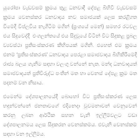
යුරෝපා වැඩවසම් ක්‍රමය තුළ ධනවාදී දේපළ බිහිවී වැඩවසම්
ක්‍රමය වෙනස්කර ධනවාදය නව සමාජයක් ලෙස කරළිගත
වීමේදී විප්ලවීය නැගිටීම් මගින් (ප්‍රංශයේ මෙන්) සමහර රටවල
එය සිදුවෙද්දී එංගලන්තයේ එය සිදුවූයේ විටින් විට සිදුකළ ප්‍රබල
ව්‍යවස්ථා ප්‍රතිසංස්කරණ කිහිපයක් මගිනි. එහෙත් එම ක්‍රමය
එනම් ‘ප්‍රතිසංස්කරණ’ ධනවාදය පෙරළා සමාජවාදය බිහිකිරීමේදී
රාජ්‍ය බලය ගැනීම සඳහා වලංගු වන්නේ නැත. මන්ද ධනවාදයත්
සමාජවාදයත් ප්‍රතිවිරුද්ධ පංතීන් මත හා වෙනස් දේපළ ක්‍රම මත
පදනම් වන නිසාය.
එමෙන්ම දේශපාලනයේදී බොහෝ විට ප්‍රතිසංස්කරණ ලෙස
හඳුන්වන්නේ ජනතාවගේ එදිනෙදා වුවමනාවන් වෙනුවෙන්
කරනු ලබන ආර්ථික සහන වැනි ඉල්ලීම්වලට වඩා
දේශපාලනමය ලෙස සිදුකරන වෙනස්කම්ය. එවැනි වෙනස්කම්
සඳහා වන ඉල්ලීම්ය.