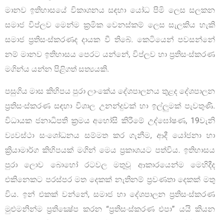
මානව ඉතිහාසයේ විකාශනය සඳහා යෝධ පිමි ලෙස සලකන
සමාජ විප්ලව මෙන්ම ක්‍රමික වෙනස්කම් ලෙස සැලකිය හැකි
සමාජ ප්‍රතිසංස්කරණද දායක වී තිබේ. කෙටියෙන් පවසන්නේ
නම් මානව ඉතිහාසය පෙරට යන්නේ, විප්ලව හා ප්‍රතිසංස්කරණ
මගින්ය යන්න පිළිගත් සත්‍යයකි.
පසුගිය මාස කිහිපය පුරා ලාංකේය දේශපාලනය තුළද දේශපාලන
ප්‍රතිසංස්කරණ සඳහා විශාල උනන්දුවක් හා ඉල්ලුමක් පැවතුණි.
විධායක ජනාධිපති ක්‍රමය අහෝසි කිරීමේ උද්ඝෝෂණ, 19වැනි
ව්‍යවස්ථා සංශෝධනය සම්මත කර ගැනීම, ආදී යෝජනා හා
ක්‍රියාමාර්ග කිහිපයක් මගින් මෙය ප්‍රකාශයට පත්විය. ඉතිහාසය
පුරා ලොව බොහෝ රටවල මතුවූ ආකාරයෙන්ම මෙහිදීද
එකිනෙකට පරස්පර මත දෙකක් නැතිනම් ප්‍රවණතා දෙකක් මතු
විය. ඉන් එකක් වන්නේ, සමාජ හා දේශපාලන ප්‍රතිසංස්කරණ
මුළුමනින්ම ප්‍රතික්‍ෂේප කරන “ප්‍රතිසංස්කරණ එපා” යයි කියන