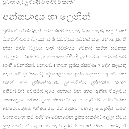
ප්‍රධාන ගැටලු විසඳීමට පාවිච්චි කරති.”
අන්තවාදය හා ලෙනින්
ප්‍රතිසංස්කරණවලින් වෙනස්කම් කළ හැකි බව සැබෑ නමුත් ඉන්
ධනවාදී රාජ්‍ය බලයක පංති ස්වරූපය වෙනස් කළ නොහැක. ඒ
නිසා රාජ්‍ය බලයේ පංති ස්වරූපය වෙනස් කරන සටනක්
වෙනුවට, රාජ්‍ය බලය එලෙසම තිබියදී ඉන් මෙහා වෙනස් කම්
(පංති වෙනස්කම් නොවේ.) කරන ප්‍රතිසංස්කරණ ආදේශ කළයුතු
නැත. මේ ප්‍රශ්නයේදී දේශපාලනයේ අන්ත දෙකක් හමු වේ. ඉන්
එකක් නම් ප්‍රතිසංස්කරණ මුළුමනින්ම ප්‍රතික්‍ෂේප කරන
අතිවාමවාදී අවස්ථාවාදයේ අන්තය වන අතර, අනික විප්ලවය
නොසලකා හරින ප්‍රතිසංස්කරණවාදයට වැටීමේ දක්‍ෂිණාංශික
අවස්ථාවාදයේ අන්තය වේ. මේ දෙකම එක ලෙස වැරදිය. වමේ
ව්‍යාපාරයන් තම අරමුණු වෙනුවෙන් ප්‍රතිසංස්කරණ ඉල්ලා සිටිය
යුතු අතර, ඒ සඳහා යා හැකි දුරට සීමාවක් තිබෙන බවද, ඒ