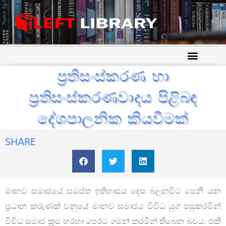
ප්‍රතිසංස්කරණ හා
ප්‍රතිසංස්කරණවාදය පිළිබඳ
දේශපාලනික කියවීමක්
SHARE
මානව සමාජයේ සමස්ත ඉතිහාසය දෙස බලනවිට පෙනී යන
ප්‍රධාන කරුණක් වනුයේ මානව සමාජය විවිධ යුග පසුකරමින්
විවිධ සමාජ ක්‍රම හරහා පෙරට ගමන් කරමින් තිබෙන බවය. එකී