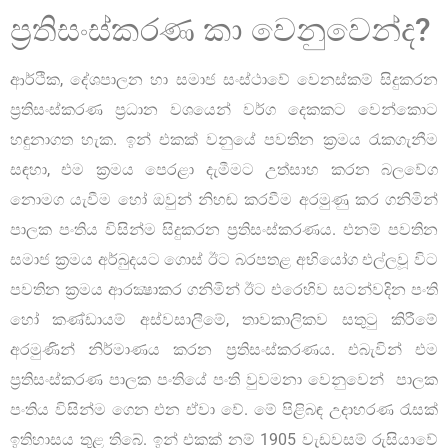
ප්‍රතිසංස්කරණ කා වෙනුවෙන්ද?
ආර්ථික, දේශපාලන හා සමාජ සංස්ථාවේ වෙනස්කම් සිදුකරන
ප්‍රතිසංස්කරණ ප්‍රධාන වශයෙන් වර්ග දෙකකට වෙන්කොට
හඳුනාගත හැක. ඉන් එකක් වනුයේ පවතින ක්‍රමය රැකගැනීම
සඳහා, එම ක්‍රමය පෙරළා දැමීමට උත්සාහ කරන බලවේග
නොමග යැවීම හෝ ඔවුන් නිහඬ කරවීම අරමුණු කර ගනිමින්
පාලක පංතිය විසින්ම සිදුකරන ප්‍රතිසංස්කරණය. එනම් පවතින
සමාජ ක්‍රමය අර්බුදයට ගොස් ඊට බරපතළ අභියෝග එල්ලවූ විට
පවතින ක්‍රමය ආරක්‍ෂාකර ගනිමින් ඊට එරෙහිව සටන්වදින පංති
හෝ කණ්ඩායම් අස්වසාලීමේ, තාවකාලිකව සතුටු කිරීමේ
අරමුණින් නිර්මාණය කරන ප්‍රතිසංස්කරණය. එබැවින් එම
ප්‍රතිසංස්කරණ පාලක පංතියේ පංති වුවමනා වෙනුවෙන් පාලක
පංතිය විසින්ම ගෙන එන ඒවා වේ. මේ පිළිබඳ උදාහරණ රැසක්
ඉතිහාසය තුළ තිබේ. ඉන් එකක් නම් 1905 වැඩවසම් රුසියාවේ