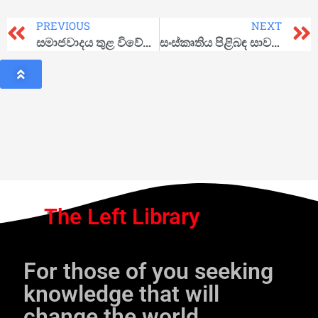
PREVIOUS
NEXT
සමාජවාදය තුළ විවේකය
සංස්කෘතිය පිළිබඳ සාවද්‍ය කියවීම්
The Left Library
For those of you seeking
knowledge that will
change the world