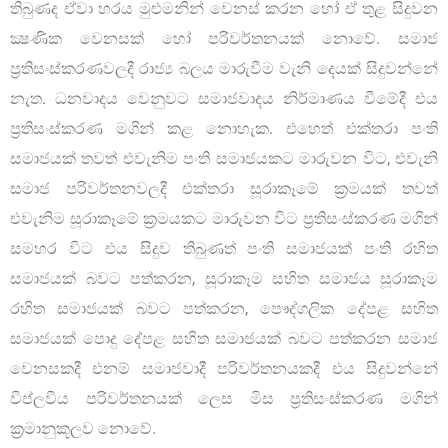
තිබුණද ඒවා හරය මුළුමනින් වෙනස් කරන හෝ ඒ තුළ සිදුවන
ක්‍ෂණික වෙනසක් හෝ පරිවර්තනයක් නොවේ. සමාජ
ප්‍රතිසංස්කරණවලදී රාජ්‍ය බලය මාරුවීම වැනි දෙයක් සිදුවන්නේ
නැත. ධනවාදය වෙනුවට සමාජවාදය නිර්මාණය වීමේදී එය
ප්‍රතිසංස්කරණ මගින් කළ නොහැක. එහෙත් එක්තරා පංති
සමාජයක් තවත් එවැනිම පංති සමාජයකට මාරුවන විට, එවැනි
සමාජ පරිවර්තනවලදී එක්තරා සූරාකෑමේ ක්‍රමයක් තවත්
එවැනිම සූරාකෑමේ ක්‍රමයකට මාරුවන විට ප්‍රතිසංස්කරණ මගින්
සමහර විට එය සිදුව තිබුණත් පංති සමාජයක් පංති රහිත
සමාජයක් බවට පත්කරන, සූරාකෑම සහිත සමාජය සූරාකෑම
රහිත සමාජයක් බවට පත්කරන, පෞද්ගලික දේපළ සහිත
සමාජයක් පොදු දේපළ සහිත සමාජයක් බවට පත්කරන සමාජ
වෙනසකදී එනම් සමාජවාදී පරිවර්තනයකදී එය සිදුවන්නේ
විප්ලවීය පරිවර්තනයක් ලෙස මිස ප්‍රතිසංස්කරණ මගින්
ක්‍රමානුකූලව නොවේ.