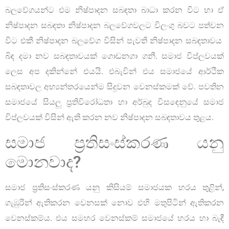
බලවේගයන්ට එම නිෂ්පාදන සබඳතා බාධා කරන විට හා ඒ
නිෂ්පාදන සබඳතා නිෂ්පාදන බලවේගවලට විලංගු බවට පත්වන
විට එකී නිෂ්පාදන බලවේග විසින් පැවති නිෂ්පාදන සබඳතාවය
බිඳ දමා නව සබඳතාවයක් ගොඩනගා ගනී. සමාජ විප්ලවයක්
ලෙස අප දකින්නේ එයයි. එබැවින් එය සමාජයේ ආර්ථික
සබඳතාවල අභ්‍යන්තරයෙන්ම සිදුවන වෙනස්කමක් වේ. පවතින
සමාජයේ සියලු ප්‍රතිවිරෝධතා හා අර්බුද විසඳෙනුයේ සමාජ
විප්ලවයක් විසින් ඇති කරන නව නිෂ්පාදන සබඳතාවය තුළය.
සමාජ ප්‍රතිසංස්කරණ යනු
මොනවාද?
සමාජ ප්‍රතිසංස්කරණ යනු කිසියම් සමාජයක හරය තුළින්,
ගැඹුරින් ඇතිකරන වෙනසක් නොව එහි මතුපිටින් ඇතිකරන
වෙනස්කම්ය. එය සමහර වෙනස්කම් සමාජයේ හරය හා බැඳී