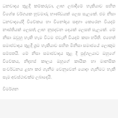
ධනවාදය තුළදී කම්කරුවා, ලාභ ලබාදීමේ හැකියාව සහිත
විශේෂ වර්ගයක හුවමාරු භාණ්ඩයක් ලෙස සැලකේ. එම නිසා
ධනවාදයේදී විවේකය හා විනෝදය සඳහා කෙරෙන වියදම්
නාස්තියක් ලෙසත්, ලාභ නූපදවන දෙයක් ලෙසත් සැලකේ. මේ
නිසා ඔවුහු හැකි හැම විටම එවැනි වියදම් කපා හරිති. එහෙත්
සමාජවාදය තුළදී ශ්‍රම හැකියාව සහිත මිනිසා සමාජයේ ලොකුම
සම්පතයි. මේ නිසා සමාජවාදය තුළ දී පුද්ගලයාට ඔහුගේ
විවේකය, නිදහස් කාලය ඔහුගේ කායික හා මානසික
සංවර්ධනය ළඟා කර ගැනීම වෙනුවෙන් යොදා ගැනීමට හැකි
සෑම අවස්ථාවක්ම ලබාදෙයි.
විමර්ශන