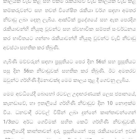
කාලයක් වැඩ කළ සහ එකම රැකියාවේ වැඩි කාලයක් වැඩ කළ
කම්කරුවන්ට සහ තවත් විශේෂිත රැකියා වර්ග සඳහා අමතර
නිවාඩු ලබා දෙනු ලැබීය. ආක්ටික් ප්‍රදේශයේ සහ ඈත පෙරදිග
රැකියාවන්හි නියුතු වූවන්ට සහ ස්වභාවික සම්පත් සංවර්ධනය
කර භාවිතයට ගන්නා රැකියාවන්හි නියුතු වූවන්ට වැඩි නිවාඩු
අවස්ථා සහතික කර තිබුණි.
ගැබිණි මව්වරුන් සඳහා ප්‍රසූතියට පෙර දින 56ක් සහ ප්‍රසූතියට
පසු දින 56ක නිවාඩුවක් සහතික කර තිබුණි. ඊට අමතරව
ඔවුන්ට ගර්භිණී දීමනාවක්ද මෙම කාලය තුළ දී ගෙවනු ලැබීය.
මෙම අවධියේදී බොහෝ රටවල උදාහරණයක් ලෙස ජපානයේ,
කැනඩාවේ, හා ඉතාලියේ ගර්භිණී නිවාඩුව දින 10 නොඉක්ම
වීය. ධනවාදී රටවල් විසින් ලබා දුන්නේ කාන්තාවන්ගෙන්
1/3කට අර්ධ ගෙවීමක් සහිත කෙටි ගර්භිණී නිවාඩුවකි.
ඉතාලියේදී කාන්තාවන් දරු ප්‍රසූතියෙන් පසු රැකියාවෙන් ඉවත්