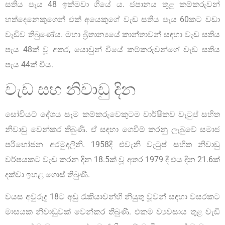
සතිය පැය 48 ඉක්මවා ගියේ ය. ජපානය තුළ කම්කරුවන්
හත්දෙනෙකුගෙන් එක් අයෙකුගේ වැඩ සතිය පැය 60කට වඩා
වැඩිව තිබුණේය. මහා බ්‍රිතාන්‍යයේ කාන්තාවන් සඳහා වැඩ සතිය
පැය 48ක් වූ අතර, යොවුන් වියේ කම්කරුවන්ගේ වැඩ සතිය
පැය 44ක් විය.
වැඩ සහ නිවාඩු දින
සෝවියට් දේශය සෑම කම්කරුවෙකුටම වාර්ෂිකව වැටුප් සහිත
නිවාඩු වෙන්කර තිබුණි. ඒ සඳහා ගෙවීම් කරනු ලැබුවේ සමාජ
පරිභෝජන අරමුදලිනි. 1958දී එවැනි වැටුප් සහිත නිවාඩු
වර්ෂයකට වැඩ කරන දින 18.5ක් වූ අතර 1979 දී එය දින 21.6ක්
දක්වා ඉහළ ගොස් තිබුණි.
වයස අවුරුදු 18ට අඩු රැකියාවන්හි නියුතු වූවන් සඳහා වසරකට
මාසයක නිවාඩුවක් වෙන්කර තිබුණි. එකම ව්‍යවසාය තුළ වැඩි