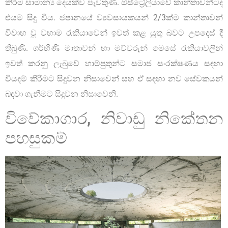
කිරීම සාමාන්‍ය දෙයක්ව පැවතුණි. ඕස්ට්‍රේලියාවේ කාන්තාවන්ටද
එයම සිදු විය. ජපානයේ ව්‍යවසායකයන් 2/3ක්ම කාන්තාවන්
විවාහ වූ වහාම රැකියාවෙන් ඉවත් කළ යුතු බවට උපදෙස් දී
තිබුණි. ගර්භිණී මාතාවන් හා මව්වරුන් මෙසේ රැකියාවලින්
ඉවත් කරනු ලැබුවේ හාම්පුතුන්ට සමාජ සංරක්ෂණය සඳහා
වියදම් කිරීමට සිදුවන නිසාවෙන් සහ ඒ සඳහා නව සේවකයන්
බඳවා ගැනීමට සිදුවන නිසාවෙනි.
විවේකාගාර, නිවාඩු නිකේතන
පහසුකම්