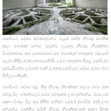
සෝවියට් දේශය කම්කරුවන්ට වැටුප් සහිත නිවාඩු සහතික
කළා පමණක් නොව ඔවුන්ට ලැබුණු නිවාඩු නිකේතන,
විවේකාගාර, සහ සෞඛ්‍යාගාර සහ නවාතැන් පහසුකම් ජාලයන්
ලොව කිසිදු රටක නොපැවතිණි. මෙම පහසුකම් සියලු සෝවියට්
පුරවැසියන්ට ලබාගත හැකි වූ අතර සෝවියට් දේශය පුරාම ඒවා
පිහිටුවා තිබුණි.
සෝවියට් දේශය තුළ තිබූ නිවාඩු නිකේතන ජාලය රජය ඉතා
පහසු මිල ගණන්වලට මෙම පහසුකම් ලබා දුන්නේය. රජය මේ
සඳහා විශාල මිල අඩු කිරීම් සහිතව වවුචර් (ගෙවීම් පත්) ලබා
දුන්නේය. වෘත්තීය සමිති නිවාඩු නිකේතනයක් සඳහා දිනක