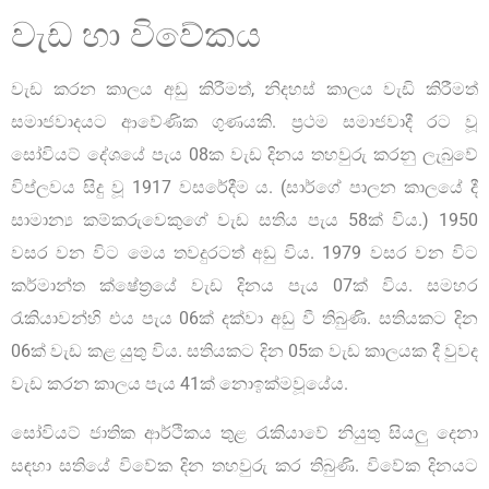
වැඩ හා විවේකය
වැඩ කරන කාලය අඩු කිරීමත්, නිදහස් කාලය වැඩි කිරීමත්
සමාජවාදයට ආවේණික ගුණයකි. ප්‍රථම සමාජවාදී රට වූ
සෝවියට් දේශයේ පැය 08ක වැඩ දිනය තහවුරු කරනු ලැබුවේ
විප්ලවය සිදු වූ 1917 වසරේදීම ය. (සාර්ගේ පාලන කාලයේ දී
සාමාන්‍ය කම්කරුවෙකුගේ වැඩ සතිය පැය 58ක් විය.) 1950
වසර වන විට මෙය තවදුරටත් අඩු විය. 1979 වසර වන විට
කර්මාන්ත ක්ෂේත්‍රයේ වැඩ දිනය පැය 07ක් විය. සමහර
රැකියාවන්හි එය පැය 06ක් දක්වා අඩු වී තිබුණි. සතියකට දින
06ක් වැඩ කළ යුතු විය. සතියකට දින 05ක වැඩ කාලයක දී වුවද
වැඩ කරන කාලය පැය 41ක් නොඉක්මවූයේය.
සෝවියට් ජාතික ආර්ථිකය තුළ රැකියාවේ නියුතු සියලු දෙනා
සඳහා සතියේ විවේක දින තහවුරු කර තිබුණි. විවේක දිනයට