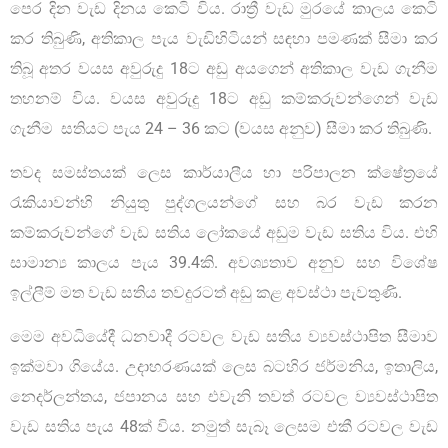
පෙර දින වැඩ දිනය කෙටි විය. රාත්‍රී වැඩ මුරයේ කාලය කෙටි
කර තිබුණි, අතිකාල පැය වැඩිහිටියන් සඳහා පමණක් සීමා කර
තිබූ අතර වයස අවුරුදු 18ට අඩු අයගෙන් අතිකාල වැඩ ගැනීම
තහනම් විය. වයස අවුරුදු 18ට අඩු කම්කරුවන්ගෙන් වැඩ
ගැනීම සතියට පැය 24 – 36 කට (වයස අනුව) සීමා කර තිබුණි.
තවද සමස්තයක් ලෙස කාර්යාලීය හා පරිපාලන ක්ෂේත්‍රයේ
රැකියාවන්හි නියුතු පුද්ගලයන්ගේ සහ බර වැඩ කරන
කම්කරුවන්ගේ වැඩ සතිය ලෝකයේ අඩුම වැඩ සතිය විය. එහි
සාමාන්‍ය කාලය පැය 39.4කි. අවශ්‍යතාව අනුව සහ විශේෂ
ඉල්ලීම් මත වැඩ සතිය තවදුරටත් අඩු කළ අවස්ථා පැවතුණි.
මෙම අවධියේදී ධනවාදී රටවල වැඩ සතිය ව්‍යවස්ථාපිත සීමාව
ඉක්මවා ගියේය. උදාහරණයක් ලෙස බටහිර ජර්මනිය, ඉතාලිය,
නෙදර්ලන්තය, ජපානය සහ එවැනි තවත් රටවල ව්‍යවස්ථාපිත
වැඩ සතිය පැය 48ක් විය. නමුත් සැබෑ ලෙසම එකී රටවල වැඩ