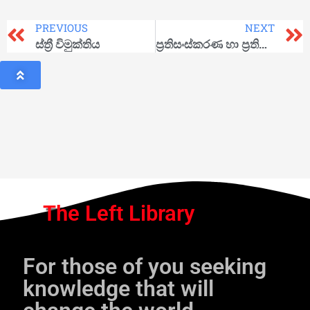
PREVIOUS
NEXT
ස්ත්‍රී විමුක්තිය
ප්‍රතිසංස්කරණ හා ප්‍රතිසංස්කරණවාදය පිළිබඳ දේශපාලනික කියවීමක්
The Left Library
For those of you seeking
knowledge that will