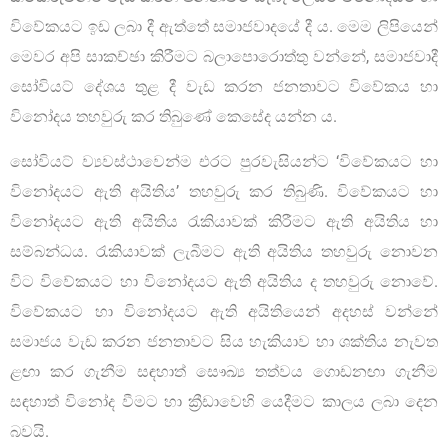
විවේකයට ඉඩ ලබා දී ඇත්තේ සමාජවාදයේ දී ය. මෙම ලිපියෙන්
මෙවර අපි සාකච්ඡා කිරීමට බලාපොරොත්තු වන්නේ, සමාජවාදී
සෝවියට් දේශය තුළ දී වැඩ කරන ජනතාවට විවේකය හා
විනෝදය තහවුරු කර තිබුණේ කෙසේද යන්න ය.
සෝවියට් ව්‍යවස්ථාවෙන්ම එරට පුරවැසියන්ට ‘විවේකයට හා
විනෝදයට ඇති අයිතිය’ තහවුරු කර තිබුණි. විවේකයට හා
විනෝදයට ඇති අයිතිය රැකියාවක් කිරීමට ඇති අයිතිය හා
සම්බන්ධය. රැකියාවක් ලැබීමට ඇති අයිතිය තහවුරු නොවන
විට විවේකයට හා විනෝදයට ඇති අයිතිය ද තහවුරු නොවේ.
විවේකයට හා විනෝදයට ඇති අයිතියෙන් අදහස් වන්නේ
සමාජය වැඩ කරන ජනතාවට සිය හැකියාව හා ශක්තිය නැවත
ළඟා කර ගැනීම සඳහාත් සෞඛ්‍ය තත්වය ගොඩනඟා ගැනීම
සඳහාත් විනෝද වීමට හා ක්‍රීඩාවෙහි යෙදීමට කාලය ලබා දෙන
බවයි.