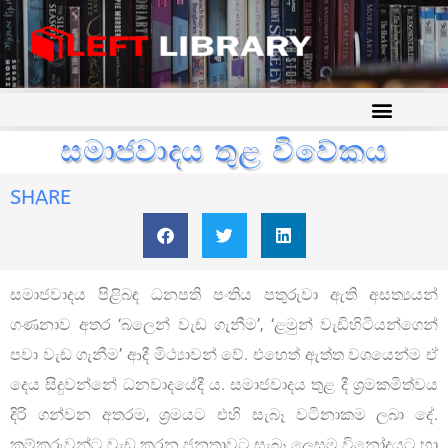
සමාජවාදය තුළ විවේකය
SHARE
සමාජවාදය පිළිබඳ ධනපති පංතිය පතුරුවා ඇති අසත්‍යයන්
ගණනාව අතර ‘බලෙන් වැඩ ගැනීම’, ‘ළමුන් වැඩිහිටියන්ගෙන්
පවා වැඩ ගැනීම’ ආදී මිථ්‍යාවන් වේ. එහෙත් ඇත්ත වශයෙන්ම ඒ
දෙය සිදුවන්නේ ධනවාදයේදී ය. සමාජවාදය තුළ දී ශ්‍රමකමිත්වය
දිරි ගන්වන අතරම, ශ්‍රමයට එහි සැබෑ වටිනාකම ලබා දේ.
කම්කරුවන්ට වැඩ කරන ජනතාවට සැබෑ ලෙසම විනෝදයට හා