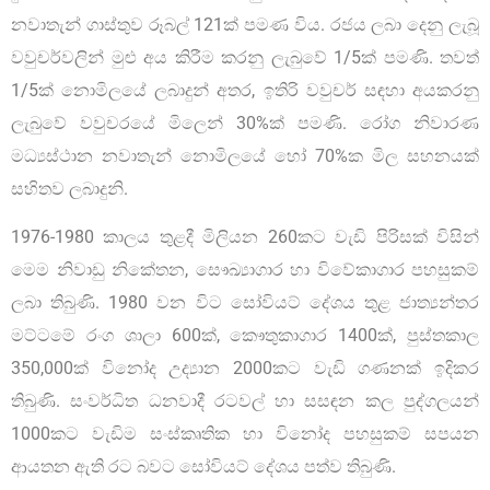
නවාතැන් ගාස්තුව රූබල් 121ක් පමණ විය. රජය ලබා දෙනු ලැබූ
වවුචර්වලින් මුළු අය කිරීම කරනු ලැබුවේ 1/5ක් පමණි. තවත්
1/5ක් නොමිලයේ ලබාදුන් අතර, ඉතිරි වවුචර් සඳහා අයකරනු
ලැබුවේ වවුචරයේ මිලෙන් 30%ක් පමණි. රෝග නිවාරණ
මධ්‍යස්ථාන නවාතැන් නොමිලයේ හෝ 70%ක මිල සහනයක්
සහිතව ලබාදුනි.
1976-1980 කාලය තුළදී මිලියන 260කට වැඩි පිරිසක් විසින්
මෙම නිවාඩු නිකේතන, සෞඛ්‍යාගාර හා විවේකාගාර පහසුකම්
ලබා තිබුණි. 1980 වන විට සෝවියට් දේශය තුළ ජාත්‍යන්තර
මට්ටමේ රංග ශාලා 600ක්, කෞතුකාගාර 1400ක්, පුස්තකාල
350,000ක් විනෝද උද්‍යාන 2000කට වැඩි ගණනක් ඉදිකර
තිබුණි. සංවර්ධිත ධනවාදී රටවල් හා සසඳන කල පුද්ගලයන්
1000කට වැඩිම සංස්කෘතික හා විනෝද පහසුකම් සපයන
ආයතන ඇති රට බවට සෝවියට් දේශය පත්ව තිබුණි.