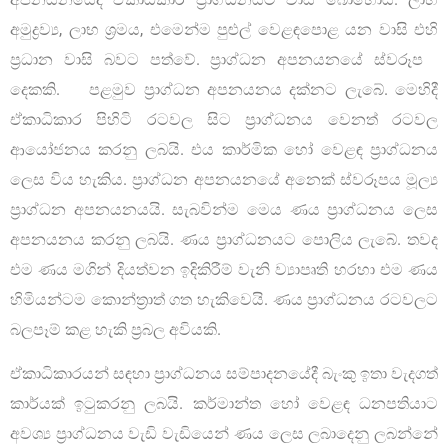
අමුද්‍රව්‍ය, ලාභ ශ‍්‍රමය, එමෙන්ම පුළුල් වෙළඳපොළ යන වාසි එහි
ප‍්‍රධාන වාසි බවට පත්වේ. ප්‍රාග්ධන අපනයනයේ ස්වරූප
දෙකකි. පළමුව ප්‍රාග්ධන අපනයනය දක්නට ලැබේ. මෙහිදී
ඒකාධිකාර පිහිටි රටවල සිට ප්‍රාග්ධනය වෙනත් රටවල
ආයෝජනය කරනු ලබයි. එය කාර්මික හෝ වෙළඳ ප්‍රාග්ධනය
ලෙස විය හැකිය. ප්‍රාග්ධන අපනයනයේ අනෙක් ස්වරූපය මූල්‍ය
ප්‍රාග්ධන අපනයනයයි. සැබවින්ම මෙය ණය ප්‍රාග්ධනය ලෙස
අපනයනය කරනු ලබයි. ණය ප්‍රාග්ධනයට පොලිය ලැබේ. තවද
එම ණය මගින් දියත්වන ඉදිකිරීම් වැනි ව්‍යාපෘති හරහා එම ණය
හිමියන්ටම කොන්ත‍්‍රාත් ගත හැකිවෙයි. ණය ප්‍රාග්ධනය රටවලට
බලපෑම් කළ හැකි ප‍්‍රබල අවියකි.
ඒකාධිකාරයන් සඳහා ප්‍රාග්ධනය සම්පාදනයේදී බැංකු ඉතා වැදගත්
කාර්යක් ඉටුකරනු ලබයි. කර්මාන්ත හෝ වෙළඳ ධනපතියාට
අවශ්‍ය ප්‍රාග්ධනය වැඩි වැඩියෙන් ණය ලෙස ලබාදෙනු ලබන්නේ