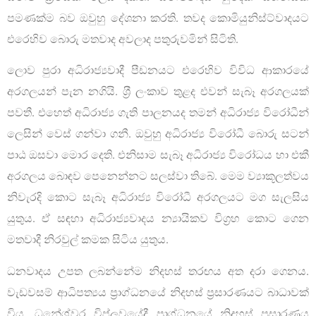
පමණක්ම බව ඔවුහු දේශනා කරති. තවද කොමියුනිස්ට්වාදයට
එරෙහිව බොරු මතවාද අවලාද පතුරුවමින් සිටිති.
ලොව පුරා අධිරාජ්‍යවාදී පීඩනයට එරෙහිව විවිධ ආකාරයේ
අරගලයන් පැන නගියි. ශ‍්‍රී ලංකාව තුළද එවන් සැබෑ අරගලයක්
පවතී. එහෙත් අධිරාජ්‍ය ගැති පාලනයද තමන් අධිරාජ්‍ය විරෝධීන්
ලෙසින් වෙස් ගන්වා ගනී. ඔවුහු අධිරාජ්‍ය විරෝධී බොරු සටන්
පාඨ ඔසවා මොර දෙති. එනිසාම සැබෑ අධිරාජ්‍ය විරෝධය හා එකී
අරගලය බොඳව පෙනෙන්නට සලස්වා තිබේ. මෙම ව්‍යාකූලත්වය
නිවැරදි කොට සැබෑ අධිරාජ්‍ය විරෝධී අරගලයට මග සැලසිය
යුතුය. ඒ සඳහා අධිරාජ්‍යවාදය න්‍යායිකව විග‍්‍රහ කොට ගෙන
මතවාදී නිරවුල් කමක සිටිය යුතුය.
ධනවාදය උපත ලබන්නේම නිදහස් තරඟය අත දරා ගෙනය.
වැඩවසම් ආධිපත්‍යය ප්‍රාග්ධනයේ නිදහස් ප‍්‍රසාරණයට බාධාවක්
විය. ධනේශ්වර විප්ලවයේදී ප්‍රාග්ධනයේ නිදහස් ප‍්‍රසාරණය