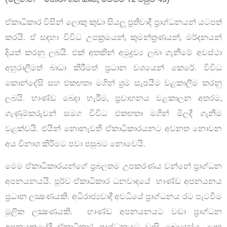
ඒකාධිකාර විසින් ලොකු කුඩා සියලූ ප‍්‍රතිවාදී ප්‍රාග්ධනයන් යටපත්
කරයි. ඒ සඳහා විවිධ උපක්‍රමයන්, කුමන්ත්‍රණයන්, මර්දනයන්
දියත් කරනු ලබයි. එක් අතකින් අමුද්‍රව්‍ය ලබා ගැනීමේ අවස්ථා
අහුරාලීමත් බාධා කිරීමත් ප‍්‍රධාන වශයෙන් කෙරේ. විවිධ
කොන්දේසි සහ එකඟතා මගින් ශ‍්‍රම සැපයීම වළකාලීම කරනු
ලබයි. භාණ්ඩ බෙදා හැරීම, ප‍්‍රවාහනය වළකාලන අතරම,
ගැණුම්කරුවන් සමග විවිධ එකඟතා මගින් මිලදී ගැනීම
වළක්වයි. එයින් නොනැවතී ඒකාධිකාරයනට අවනත නොවන
අය විනාශ කිරීමට පවා පසුබට නොවෙයි.
මෙම ඒකාධිකාරයන්ගේ ප‍්‍රබලතම උපකරණය වන්නේ ප්‍රාග්ධන
අපනයනයයි. පූර්ව ඒකාධිකාර ධනවාදයේ භාණ්ඩ අපනයනය
ප‍්‍රධාන ලක්‍ෂණයකි. අධිරාජ්‍යවාදී අවධියේ ප්‍රාග්ධනය රට පැටවීම
මූලික ලක්‍ෂණයකි. භාණ්ඩ අපනයනයට වඩා ප්‍රාග්ධන
අපනයනයේදී ඒකාධිකාර ප්‍රාග්ධනයට වාසි බොහෝය. ලාභ