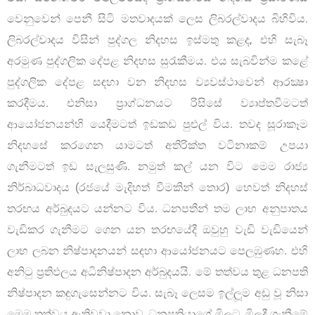
වෙනුවෙන් පෙනී සිටි මතවාදයක් ලෙස ලිබරල්වාදය බිහිවිය.
ලිබරල්වාදය විසින් පුද්ගල නිදහස ඉස්මතු කළද, එහි සැබෑ
අරමුණ පුද්ගලික දේපළ නිදහස සුරැකීමය. එය සැබවින්ම කළේ
පුද්ගලික දේපළ සඳහා වන නිදහස ව්‍යවස්ථාවෙන් ආරක්‍ෂා
කරදීමය. එනිසා ප්‍රාග්ධනයට රිසිසේ ව්‍යාප්තවීමටත්
ආයෝජනයන්හි යෙදීමටත් ඉඩකඩ පුළුල් විය. තවද සූරාකෑම
නිදහසේ කරගෙන යාමටත් අතිරික්ත වටිනාකම් උපයා
ගැනීමටත් ඉඩ සැලසුණි. නමුත් කල් යන විට මෙම රාජ්‍ය
නිර්බාධවාදය (රජයේ මැදිහත් වීමකින් තොර) හෙවත් නිදහස්
තරඟය අර්බුදයට යන්නට විය. ධනපතීන් තම ලාභ අනුපාතය
වැඩිකර ගැනීමට ගෙන යන තරඟයේදී ඔවුහු වැඩි වැඩියෙන්
ලාභ ලබන නිෂ්පාදනයන් සඳහා ආයෝජනයට පෙලඹුණහ. එහි
අනිටු ප‍්‍රතිඵලය අධිනිෂ්පාදන අර්බුදයයි. මේ තත්වය තුළ ධනපති
නිෂ්පාදන කඳුගැසෙන්නට විය. සැබෑ ලෙසම ඉල්ලූම අඩු වූ නිසා
මෙම තත්වය ඇතිවූවා නොව, ධනපතියාගේ මිලට, මිලදී ගැනීමේ