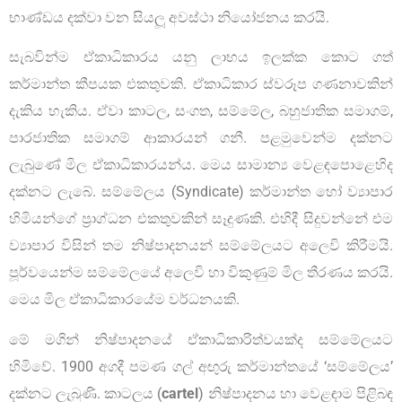
භාණ්ඩය දක්වා වන සියලූ අවස්ථා නියෝජනය කරයි.
සැබවින්ම ඒකාධිකාරය යනු ලාභය ඉලක්ක කොට ගත්
කර්මාන්ත කීපයක එකතුවකි. ඒකාධිකාර ස්වරූප ගණනාවකින්
දැකිය හැකිය. ඒවා කාටල, සංගත, සම්මේල, බහුජාතික සමාගම්,
පාරජාතික සමාගම් ආකාරයන් ගනී. පළමුවෙන්ම දක්නට
ලැබුණේ මිල ඒකාධිකාරයන්ය. මෙය සාමාන්‍ය වෙළඳපොළෙහිද
දක්නට ලැබේ. සම්මේලය (Syndicate) කර්මාන්ත හෝ ව්‍යාපාර
හිමියන්ගේ ප්‍රාග්ධන එකතුවකින් සෑදුණකි. එහිදී සිදුවන්නේ එම
ව්‍යාපාර විසින් තම නිෂ්පාදනයන් සම්මේලයට අලෙවි කිරීමයි.
පූර්වයෙන්ම සම්මේලයේ අලෙවි හා විකුණුම් මිල තීරණය කරයි.
මෙය මිල ඒකාධිකාරයේම වර්ධනයකි.
මේ මගින් නිෂ්පාදනයේ ඒකාධිකාරිත්වයක්ද සම්මේලයට
හිමිවේ. 1900 අගදී පමණ ගල් අඟුරු කර්මාන්තයේ ‘සම්මේලය’
දක්නට ලැබුණි. කාටලය (
cartel
) නිෂ්පාදනය හා වෙළඳාම පිළිබඳ