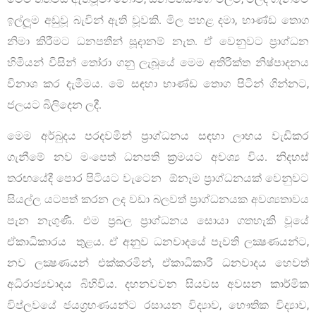
ඉල්ලූම අඩුවූ බැවින් ඇති වූවකි. මිල පහළ දමා, භාණ්ඩ තොග
නිමා කිරීමට ධනපතීන් සූදානම් නැත. ඒ වෙනුවට ප්‍රාග්ධන
හිමියන් විසින් තෝරා ගනු ලැබූයේ මෙම අතිරික්ත නිෂ්පාදනය
විනාශ කර දැමීමය. මේ සඳහා භාණ්ඩ තොග පිටින් ගින්නට,
ජලයට බිලිදෙන ලදී.
මෙම අර්බුදය පරදවමින් ප්‍රාග්ධනය සඳහා ලාභය වැඩිකර
ගැනීමේ නව මංපෙත් ධනපති ක්‍රමයට අවශ්‍ය විය. නිදහස්
තරඟයේදී පොර පිටියට වැටෙන ඕනෑම ප්‍රාග්ධනයක් වෙනුවට
සියල්ල යටපත් කරන ලද වඩා බලවත් ප්‍රාග්ධනයක අවශ්‍යතාවය
පැන නැගුණි. එම ප‍්‍රබල ප්‍රාග්ධනය සොයා ගතහැකි වූයේ
ඒකාධිකාරය තුළය. ඒ අනුව ධනවාදයේ පැවති ලක්‍ෂණයන්ට,
නව ලක්‍ෂණයන් එක්කරමින්, ඒකාධිකාරී ධනවාදය හෙවත්
අධිරාජ්‍යවාදය බිහිවිය. දහනවවන සියවස අවසන කාර්මික
විප්ලවයේ ජයග‍්‍රහණයන්ට රසායන විද්‍යාව, භෞතික විද්‍යාව,