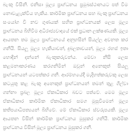
බැංකු විසිනි. එනිසා මූල්‍ය ප්‍රාග්ධනය ප‍්‍රමුඛස්ථානයට පත් වීම
නොවැළැක්විය හැකිය. කාර්මික ප්‍රාග්ධනය සහ බැංකු ප්‍රාග්ධනය
සංයෝග වී නව ගුණයක් සහිත ප්‍රාග්ධනයක් ලෙස මූල්‍ය
ප්‍රාග්ධනය බිහිවීම අධිරාජ්‍යවාදයේ එක් ප‍්‍රධාන ලක්ෂණයකි. මූල්‍ය
ආයතන තම මූල්‍ය ප්‍රාග්ධනයේ අනුහසින් සියල්ල අවනත කර
ගනියි. සියලූ මූල්‍ය හැකියාවන්, දුබලතාවයන්, මූල්‍ය රහස් ඉතා
හොඳින් දන්නේ බැංකුකරුවන්ය. මේවා නිසි ලෙස
කළමනාකරණය කරගනිමින් ඔවුන් අනෙකුත් සියලූ
ප්‍රාග්ධනයන් යටපත්කර ගනී. ආරම්භයේදී මැදිහත්කරුවකු ලෙස
කටයුතු කළ බැංකු අනෙකුත් ප්‍රාග්ධනයන් තමන් තුළ ගිල්වා
ගන්නා ප‍්‍රබල මූල්‍ය ඒකාධිකාර බවට පත්වේ. මෙම මූල්‍ය
ඒකාධිකාර කාර්මික ඒකාධිකාර සමග මුසුවීමෙන් මූල්‍ය
කතිපයාධිපත්‍යයන් බිහිවේ. මේ ඒකාධිකාර ස්වරූපයකි. මූල්‍ය
ආයතන විසින් කාර්මික ප්‍රාග්ධනය මුසුකර ගනියි. කාර්මික
ප්‍රාග්ධනය විසින් මූල්‍ය ප්‍රාග්ධනය මුසුකර ගනී.