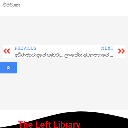
විමර්ශන
PREVIOUS
NEXT
අධිරාජ්‍යවාදයේ හැඩරුව: දේශපාලනික කියවීමක්
ලාංකේය අධ්‍යාපනයේ වත්මන් ගැටලු පිළිබඳ කියවීමක්
The Left Library