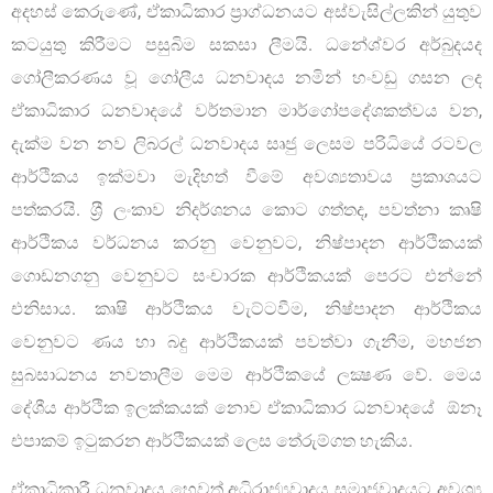
අදහස් කෙරුණේ, ඒකාධිකාර ප්‍රාග්ධනයට අස්වැසිල්ලකින් යුතුව
කටයුතු කිරීමට පසුබිම සකසා ලීමයි. ධනේශ්වර අර්බුදයද
ගෝලීකරණය වූ ගෝලීය ධනවාදය නමින් හංවඩු ගසන ලද
ඒකාධිකාර ධනවාදයේ වර්තමාන මාර්ගෝපදේශකත්වය වන,
දැක්ම වන නව ලිබරල් ධනවාදය සෘජු ලෙසම පරිධියේ රටවල
ආර්ථිකය ඉක්මවා මැදිහත් වීමේ අවශ්‍යතාවය ප‍්‍රකාශයට
පත්කරයි. ශ‍්‍රී ලංකාව නිදර්ශනය කොට ගත්තද, පවත්නා කෘෂි
ආර්ථිකය වර්ධනය කරනු වෙනුවට, නිෂ්පාදන ආර්ථිකයක්
ගොඩනගනු වෙනුවට සංචාරක ආර්ථිකයක් පෙරට එන්නේ
එනිසාය. කෘෂි ආර්ථිකය වැට්ටවීම, නිෂ්පාදන ආර්ථිකය
වෙනුවට ණය හා බදු ආර්ථිකයක් පවත්වා ගැනීම, මහජන
සුබසාධනය නවතාලීම මෙම ආර්ථිකයේ ලක්‍ෂණ වේ. මෙය
දේශීය ආර්ථික ඉලක්කයක් නොව ඒකාධිකාර ධනවාදයේ ඕනෑ
එපාකම් ඉටුකරන ආර්ථිකයක් ලෙස තේරුම්ගත හැකිය.
ඒකාධිකාරී ධනවාදය හෙවත් අධිරාජ්‍යවාදය සමාජවාදයට අවශ්‍ය