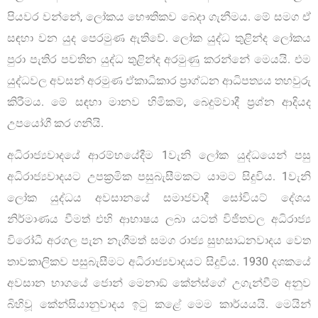
පියවර වන්නේ, ලෝකය භෞතිකව බෙදා ගැනීමය. මේ සමග ඒ
සඳහා වන යුද පෙරමුණ ඇතිවේ. ලෝක යුද්ධ තුළින්ද ලෝකය
පුරා පැතිර පවතින යුද්ධ තුළින්ද අරමුණු කරන්නේ මෙයයි. එම
යුද්ධවල අවසන් අරමුණ ඒකාධිකාර ප්‍රාග්ධන ආධිපත්‍යය තහවුරු
කිරීමය. මේ සඳහා මානව හිමිකම්, බෙදුම්වාදී ප‍්‍රශ්න ආදියද
උපයෝගී කර ගනියි.
අධිරාජ්‍යවාදයේ ආරම්භයේදීම 1වැනි ලෝක යුද්ධයෙන් පසු
අධිරාජ්‍යවාදයට උපක්‍රමික පසුබැසීමකට යාමට සිදුවිය. 1වැනි
ලෝක යුද්ධය අවසානයේ සමාජවාදී සෝවියට් දේශය
නිර්මාණය වීමත් එහි ආභාෂය ලබා යටත් විජිතවල අධිරාජ්‍ය
විරෝධී අරගල පැන නැගීමත් සමග රාජ්‍ය සුභසාධනවාදය වෙත
තාවකාලිකව පසුබැසීමට අධිරාජ්‍යවාදයට සිදුවිය. 1930 දශකයේ
අවසාන භාගයේ ජොන් මෙනාඞ් කේන්ස්ගේ උගැන්වීම් අනුව
බිහිවූ කේන්සියානුවාදය ඉටු කළේ මෙම කාර්යයයි. මෙයින්