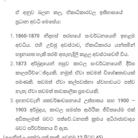
ඒ අනුව බලන කල, ඒකාධිකාරවල ඉතිහාසයේ
ප‍්‍රධාන අවධි මෙසේය:
1860-1870 නිදහස් තරඟයේ සංවර්ධනයෙහි ඉහළම
අවධිය. එහි උච්ඡු අවස්ථාව, ඒකාධිකාරය යන්තමින්
හඳුනාගත හැකි තරම් අපැහැදිලි කළල අවස්ථාවෙහි විය.
1873 අර්බුදයෙන් පසුව කාටල සංවර්ධනයෙහි දීර්ඝ
කාලපරිච්ෙඡ්දයකි. නමුත් ඒවා තවමත් විශේෂතාවයක්
පමණකි. තවමත් ඒවා කල්පවත්නා ස්වභාවයට පත්ව
නැත; ඒවා තවමත් තාවකාලික ප‍්‍රපංචයකි.
දහනවවැනි ශතවර්ෂාවසනයේ උත්පාතය සහ 1900 –
1903 අර්බුදය, කාටල සමස්ත ආර්ථික ජීවිතයේම එක්
අඩිතාලමක් බවට පත්වේ.ධනපති ක්‍රමය අධිරාජ්‍යවාදය
බවට පරිවර්තනය වී ඇත.
(ලෙනින් – තෝරා ගත් කෘති, වෙළුම 12 පිටුව 45)