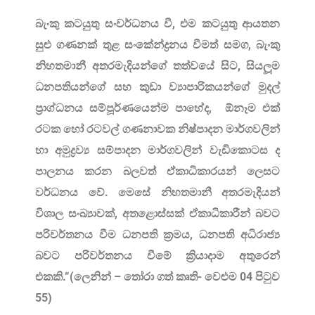
බැංකු කටයුතු සංවර්ධනය වී, එම කටයුතු ආයතන
සුළු ගණනක් තුළ සංකේන්ද්‍රනය වීමත් සමග, බැංකු
නිහතමානී අතරමැදියන්ගේ තත්වයේ සිට, සියලූම
ධනපතියන්ගේ සහ කුඩා ව්‍යාපාරිකයන්ගේ මුදල්
ප්‍රාග්ධනය සම්පූර්ණයෙන්ම පාහේද, ඕනෑම එක්
රටක හෝ රටවල් ගණනාවක නිෂ්පාදන මාර්ගවලින්
හා අමුද්‍රව්‍ය සම්පාදන මාර්ගවලින් වැඩිකොටස ද
පාලනය කරන බලවත් ඒකාධිකාරයන් ලෙසට
වර්ධනය වේ. මෙසේ නිහතමානී අතරමැදියන්
විශාල සංඛ්‍යාවක්, අතළොස්සක් ඒකාධිකාරීන් බවට
පරිවර්තනය වීම ධනපති ක්‍රමය, ධනපති අධිරාජ්‍ය
බවට පරිවර්තනය වීමේ ක්‍රියාදාම අතුරෙන්
එකකි.”(ලෙනින් – තෝරා ගත් කෘති- වෙළුම 04 පිටුව
55)