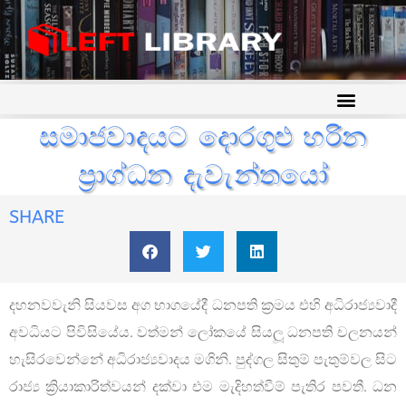
සමාජවාදයට දොරගුළු හරින
ප්‍රාග්ධන දැවැන්තයෝ
SHARE
දහනවවැනි සියවස අග භාගයේදී ධනපති ක්‍රමය එහි අධිරාජ්‍යවාදී
අවධියට පිවිසියේය. වත්මන් ලෝකයේ සියලූ ධනපති චලනයන්
හැසිරවෙන්නේ අධිරාජ්‍යවාදය මගිනි. පුද්ගල සිතුම් පැතුම්වල සිට
රාජ්‍ය ක්‍රියාකාරිත්වයන් දක්වා එම මැදිහත්වීම් පැතිර පවතී. ධන