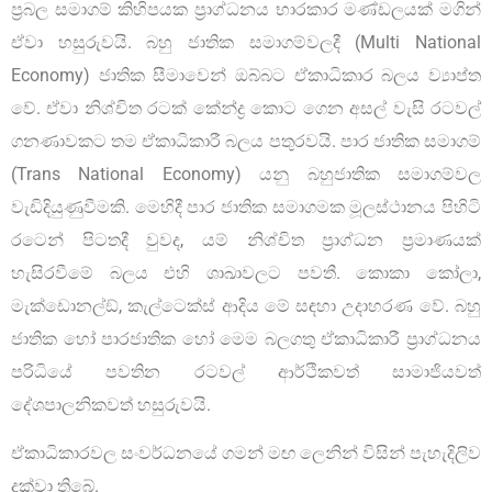
ප‍්‍රබල සමාගම් කිහිපයක ප්‍රාග්ධනය භාරකාර මණ්ඩලයක් මගින්
ඒවා හසුරුවයි. බහු ජාතික සමාගම්වලදී (Multi National
Economy) ජාතික සීමාවෙන් ඔබ්බට ඒකාධිකාර බලය ව්‍යාප්ත
වේ. ඒවා නිශ්චිත රටක් කේන්ද්‍ර කොට ගෙන අසල් වැසි රටවල්
ගනණාවකට තම ඒකාධිකාරී බලය පතුරවයි. පාර ජාතික සමාගම්
(Trans National Economy) යනු බහුජාතික සමාගම්වල
වැඩිදියුණුවීමකි. මෙහිදී පාර ජාතික සමාගමක මූලස්ථානය පිහිටි
රටෙන් පිටතදී වුවද, යම් නිශ්චිත ප්‍රාග්ධන ප‍්‍රමාණයක්
හැසිරවීමේ බලය එහි ශාඛාවලට පවතී. කොකා කෝලා,
මැක්ඩොනල්ඞ්, කැල්ටෙක්ස් ආදිය මේ සඳහා උදාහරණ වේ. බහු
ජාතික හෝ පාරජාතික හෝ මෙම බලගතු ඒකාධිකාරී ප්‍රාග්ධනය
පරිධියේ පවතින රටවල් ආර්ථිකවත් සාමාජියවත්
දේශපාලනිකවත් හසුරුවයි.
ඒකාධිකාරවල සංවර්ධනයේ ගමන් මඟ ලෙනින් විසින් පැහැදිලිව
දක්වා තිබේ.