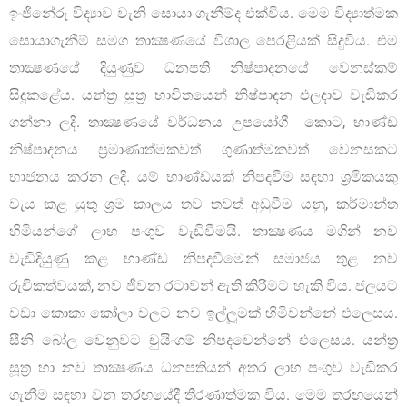
ඉංජිනේරු විද්‍යාව වැනි සොයා ගැනීම්ද එක්විය. මෙම විද්‍යාත්මක
සොයාගැනීම් සමග තාක්‍ෂණයේ විශාල පෙරළියක් සිදුවිය. එම
තාක්‍ෂණයේ දියුණුව ධනපති නිෂ්පාදනයේ වෙනස්කම්
සිදුකළේය. යන්ත්‍ර සූත්‍ර භාවිතයෙන් නිෂ්පාදන ඵලදාව වැඩිකර
ගන්නා ලදී. තාක්‍ෂණයේ වර්ධනය උපයෝගී කොට, භාණ්ඩ
නිෂ්පාදනය ප‍්‍රමාණාත්මකවත් ගුණාත්මකවත් වෙනසකට
භාජනය කරන ලදී. යම් භාණ්ඩයක් නිපදවීම සඳහා ශ‍්‍රමිකයකු
වැය කළ යුතු ශ‍්‍රම කාලය තව තවත් අඩුවීම යනු, කර්මාන්ත
හිමියන්ගේ ලාභ පංගුව වැඩිවීමයි. තාක්‍ෂණය මගින් නව
වැඩිදියුණු කළ භාණ්ඩ නිපදවීමෙන් සමාජය තුළ නව
රුචිකත්වයක්, නව ජීවන රටාවන් ඇති කිරීමට හැකි විය. ජලයට
වඩා කොකා කෝලා වලට නව ඉල්ලූමක් හිමිවන්නේ එලෙසය.
සීනි බෝල වෙනුවට චුයිංගම් නිපදවෙන්නේ එලෙසය. යන්ත්‍ර
සූත්‍ර හා නව තාක්‍ෂණය ධනපතියන් අතර ලාභ පංගුව වැඩිකර
ගැනීම සඳහා වන තරඟයේදී තීරණාත්මක විය. මෙම තරඟයෙන්