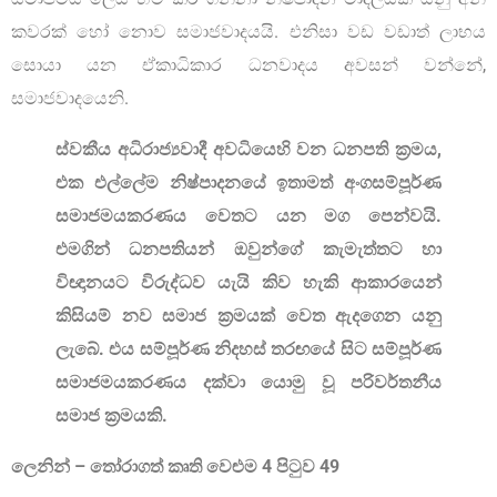
කවරක් හෝ නොව සමාජවාදයයි. එනිසා වඩ වඩාත් ලාභය
සොයා යන ඒකාධිකාර ධනවාදය අවසන් වන්නේ,
සමාජවාදයෙනි.
ස්වකීය අධිරාජ්‍යවාදී අවධියෙහි වන ධනපති ක්‍රමය,
එක එල්ලේම නිෂ්පාදනයේ ඉතාමත් අංගසම්පූර්ණ
සමාජමයකරණය වෙතට යන මග පෙන්වයි.
එමගින් ධනපතියන් ඔවුන්ගේ කැමැත්තට හා
විඥානයට විරුද්ධව යැයි කිව හැකි ආකාරයෙන්
කිසියම් නව සමාජ ක්‍රමයක් වෙත ඇදගෙන යනු
ලැබේ. එය සම්පූර්ණ නිදහස් තරඟයේ සිට සම්පූර්ණ
සමාජමයකරණය දක්වා යොමු වූ පරිවර්තනීය
සමාජ ක්‍රමයකි.
ලෙනින් – තෝරාගත් කෘති වෙළුම 4 පිටුව 49