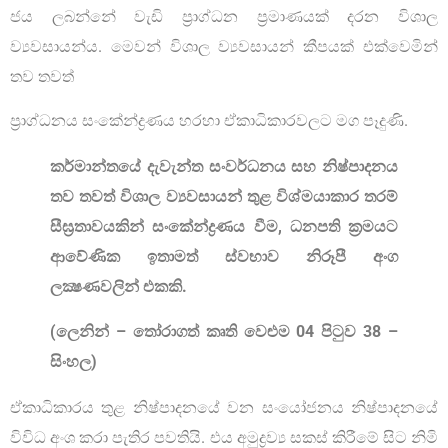
ජය ලබන්නේ වැඩි ප්‍රාග්ධන ප‍්‍රමාණයක් දරන විශාල
ව්‍යවසායන්ය. මෙවන් විශාල ව්‍යවසායන් කීපයක් එක්වෙමින්
තව තවත්
ප්‍රාග්ධනය සංකේන්ද්‍රණය හරහා ඒකාධිකාරවලට මග පෑදුණි.
කර්මාන්තයේ දැවැන්ත සංවර්ධනය සහ නිෂ්පාදනය
තව තවත් විශාල ව්‍යවසායන් තුළ විශ්මයාකාර තරම්
සීඝ‍්‍රතාවයකින් සංකේන්ද්‍රණය වීම, ධනපති ක්‍රමයට
ආවේණික ඉතාමත් ස්වභාව නිරූපී අංග
ලක්‍ෂණවලින් එකකි.
(ලෙනින් – තෝරාගත් කෘති වෙළුම 04 පිටුව 38 –
සිංහල)
ඒකාධිකාරය තුළ නිෂ්පාදනයේ වන සංයෝජනය නිෂ්පාදනයේ
විවිධ අංශ කරා පැතිර පවතියි. එය අමුද්‍රව්‍ය සකස් කිරීමේ සිට නිමි