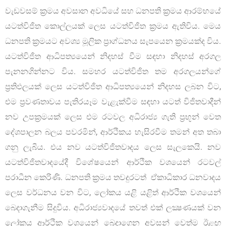
වැඩවසම් ක්‍රමය අවසාන අවධියේ සහ ධනපති ක්‍රමය ආරම්භයේ
යටත්විජිත කොල්ලයක් ලෙස යටත්විජිත ක්‍රමය ඇතිවිය. මෙය
ධනපති ක්‍රමයට අවශ්‍ය මූලික ප්‍රාග්ධනය සැපයෙන ක්‍රමයක්ද විය.
යටත්විජිත ආධිපත්‍යයෙන් නිදහස් වීම සඳහා නිදහස් අරගල
පැනනගින්නට විය. සමහර යටත්විජිත තම අරගලයන්ගේ
ප‍්‍රතිඵලයක් ලෙස යටත්විජිත ආධිපත්‍යයෙන් නිදහස ලබන විට,
එම ප‍්‍රවණතාවය පැතිරයෑම වැළැක්වීම සඳහා යටත් විජිතවාදීන්
නව උපක්‍රමයක් ලෙස එම රටවල අධිරාජ්‍ය ගැති ප‍්‍රභූන් වෙත
දේශපාලන බලය පවරමින්, ආර්ථිකය හැසිරවීම තමන් අත තබා
ගනු ලැබීය. එය නව යටත්විජිතවාදය ලෙස සැලකෙයි. නව
යටත්විජිතවාදයේදී විශේෂයෙන් ආර්ථික වශයෙන් රටවල්
පරාධීන කෙරිණි. ධනපති ක්‍රමය තවදුරටත් ඒකාධිකාර ධනවාදය
ලෙස වර්ධනය වන විට, ලෝකය යළි යළිත් ආර්ථික වශයෙන්
බෙදාගැනීම සිදුවිය. අධිරාජ්‍යවාදයේ තවත් එක් ලක්‍ෂණයක් වන
ලෝකය ආර්ථික වශයෙන් බෙදාගෙන අවසන් වෙත්ම ඊළඟ