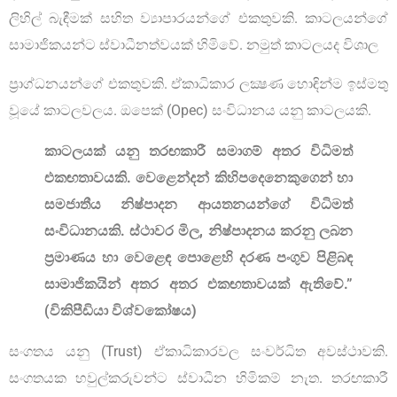
ලිහිල් බැඳීමක් සහිත ව්‍යාපාරයන්ගේ එකතුවකි. කාටලයන්ගේ
සාමාජිකයන්ට ස්වාධීනත්වයක් හිමිවේ. නමුත් කාටලයද විශාල
ප්‍රාග්ධනයන්ගේ එකතුවකි. ඒකාධිකාර ලක්‍ෂණ හොඳින්ම ඉස්මතු
වූයේ කාටලවලය. ඔපෙක් (Opec) සංවිධානය යනු කාටලයකි.
කාටලයක් යනු තරඟකාරී සමාගම් අතර විධිමත්
එකඟතාවයකි. වෙළෙන්දන් කිහිපදෙනෙකුගෙන් හා
සමජාතීය නිෂ්පාදන ආයතනයන්ගේ විධිමත්
සංවිධානයකි. ස්ථාවර මිල, නිෂ්පාදනය කරනු ලබන
ප‍්‍රමාණය හා වෙළෙඳ පොළෙහි දරණ පංගුව පිළිබඳ
සාමාජිකයින් අතර අතර එකඟතාවයක් ඇතිවේ.”
(විකිපීඩියා විශ්වකෝෂය)
සංගතය යනු (Trust) ඒකාධිකාරවල සංවර්ධිත අවස්ථාවකි.
සංගතයක හවුල්කරුවන්ට ස්වාධීන හිමිකම් නැත. තරඟකාරී