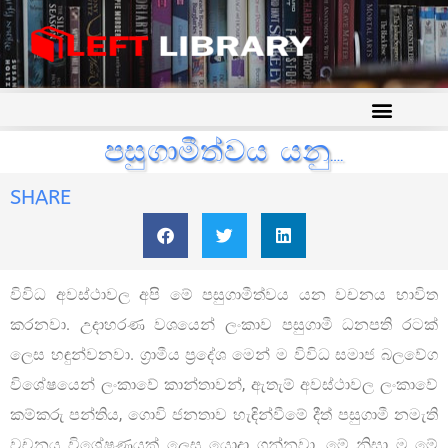
පසුගාමීත්වය යනු….
SHARE
විවිධ අවස්ථාවල අපි මේ පසුගාමීත්වය යන වචනය භාවිත
කරනවා. උදාහරණ වශයෙන් ලංකාව පසුගාමී ධනපති රටක්
ලෙස හඳුන්වනවා. ග්‍රාමීය ප්‍රදේශ මෙන් ම විවිධ සමාජ බලවේග
විශේෂයෙන් ලංකාවේ කාන්තාවන්, ඇතැම් අවස්ථාවල ලංකාවේ
කම්කරු පන්තිය, ගොවි ජනතාව හැඳින්වීමේ දීත් පසුගාමී නමැති
වචනය විශේෂණයක් ලෙස යොදා ගන්නවා. මේ නිසා ම මේ