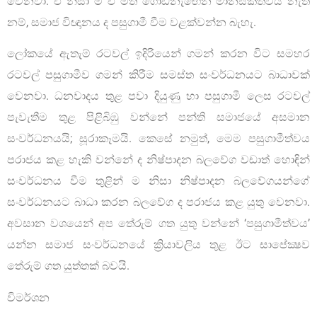
වෙනවා. ඒ නිසා ම ඒ මත ගොඩනැඟෙන මානසිකත්වය නැත්
නම්, සමාජ විඥානය ද පසුගාමී වීම වළක්වන්න බැහැ.
ලෝකයේ ඇතැම් රටවල් ඉදිරියෙන් ගමන් කරන විට සමහර
රටවල් පසුගාමීව ගමන් කිරීම සමස්ත සංවර්ධනයට බාධාවක්
වෙනවා. ධනවාදය තුළ පවා දියුණු හා පසුගාමී ලෙස රටවල්
පැවැතීම තුළ පිළිබිඹු වන්නේ පන්ති සමාජයේ අසමාන
සංවර්ධනයයි; සූරාකෑමයි. කෙසේ නමුත්, මෙම පසුගාමීත්වය
පරාජය කළ හැකි වන්නේ ද නිෂ්පාදන බලවේග වඩාත් හොඳින්
සංවර්ධනය වීම තුළින් ම නිසා නිෂ්පාදන බලවේගයන්ගේ
සංවර්ධනයට බාධා කරන බලවේග ද පරාජය කළ යුතු වෙනවා.
අවසාන වශයෙන් අප තේරුම් ගත යුතු වන්නේ ‘පසුගාමීත්වය’
යන්න සමාජ සංවර්ධනයේ ක්‍රියාවලිය තුළ ඊට සාපේක්‍ෂව
තේරුම් ගත යුත්තක් බවයි.
විමර්ශන