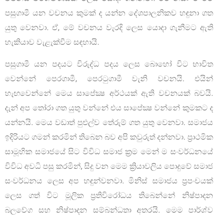
පසුගාමී යන වචනය කුමක් ද යන්න දේශපාලනිකව හඳුනා ගත
යුතු වෙනවා. ඒ, මේ වචනය වැරදි ලෙස යොදා ගැනීමට ඇති
හැකියාව වැළැක්වීම සඳහායි.
පසුගාමී යන පදයට විරුද්ධ පදය ලෙස බොහෝ විට භාවිත
වෙන්නේ පෙරගාමී, පෙරටුගාමී වැනි වචනයි. එයින්
හැඟවෙන්නේ මෙය සාපේක්‍ෂ අර්ථයක් ඇති වචනයක් බවයි.
දැන් අප තෝරා ගත යුතු වන්නේ එය සාපේක්‍ෂ වන්නේ කුමකට ද
යන්නයි. මෙය වඩාත් පුළුල්ව තේරුම් ගත යුතු වෙනවා. සමාජය
ඉදිරියට ගමන් කරමින් තිබෙන බව අපි කවුරුත් දන්නවා. ප‍්‍රාථමික
සාමූහික සමාජයේ සිට විවිධ සමාජ ක්‍රම මෙන් ම සංවර්ධනයේ
විවිධ අවධි පසු කරමින්, සිදු වන මෙම ක්‍රියාවලිය පොදුවේ සමාජ
සංවර්ධනය ලෙස අප හඳුන්වනවා. මිනිස් සමාජය ප්‍රපංචයක්
ලෙස ගත් විට මූලික ප්‍රතිවිරෝධය තිබෙන්නේ නිෂ්පාදන
බලවේග සහ නිෂ්පාදන සම්බන්ධතා අතරයි. මෙම පාර්ශ්ව