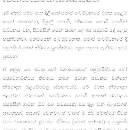
හඳුන්වන විට පසුගාමී යන විශේෂණය යොදනවා.
මේ අනුව ඔබට පැහැදිලි ඇති සමාජ සංවර්ධනයේ දී එක පෙළට
ගමන් නොකරන, දියුණු නොවී, වර්ධනය නොවී හෙමින්
වර්ධනය වන, පිටුපසින් ගමන් කරන දේ අප පසුගාමී දේ ලෙස
හඳුන්වනවා. කෙටියෙන් පැවසුවහොත්, සමාජ සංවර්ධනයේ දී
පසුපසින් ගමන් කිරීම පසුගාමීත්වය ලෙස හඳුනා ගැනීමට අපට
පුළුවන්.
ඒ අනුව යම් රටක හෝ ජනතාවකගේ පසුගාමීත්වය හෝ
පෙරටුගාමීත්වය තීරණය කරන ප්‍රධාන සාධකය වන්නේ
නිෂ්පාදන බලවේගවල ස්වභාවයයි. යම් රටක නිෂ්පාදන
බලවේග වේගයෙන් සංවර්ධනය නොවී අනෙක් රටවලට
පසුපසින් ගාටන විට එම සමාජයත්, එය තුළ වන බලවේගත්
සාපේක්‍ෂව පසුගාමී වෙනවා. ඒ වාගේ ම එම සමාජයේ ජීවත්
වන ජනතාවගේ ද්‍රව්‍යමය ජීවිතය (සමාජ සත්තාව) ද පසුගාමී