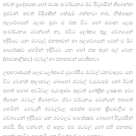
තවත් ප්‍රදේශයක හෝ රටක සංවර්ධනය ඊට පිටුපසින් තිබෙන්න
පුළුවන්. තවත් විදියකින් තේරුම් ගන්නවා නම්, නිෂ්පාදන
බලවේගයන් ලොව පුරා ම එක විට හෝ සමාන ලෙස
සංවර්ධනය වෙන්නේ නෑ. එවිට ලෝකය තුළ වේගයෙන්
ඉදිරියට යන රටවල්, ජනතාවන් හා බලවේගයන් මෙන් ම ඊට
සාපේක්‍ෂව හෙමින් ඉදිරියට යන හෝ එක තැන පල් වෙන
(තාවකාලිකව) රටවල් හා ජනතාවන් පවතිනවා.
උදාහරණයක් ලෙස ලෝකයේ යුරෝපීය රටවල් ධනවාදයට යන
විට වෙනත් කලාපවල බොහෝ රටවල් වැඩවසම් හෝ ඊටත්
පහත් සමාජ අවධිවල පැවතුණා. අදටත් ගෝත්‍රික ලක්‍ෂණ පවා
තිබෙන රටවල් තිබෙනවා. ඒවා වර්ධනය වෙන්නේ ඉතාමත්
හෙමින්. මෙවැනි රටවල්වල සමස්ත සමාජ ක්‍රියාවලිය ම
වේගයෙන් ඉදිරියට යන රටවලට සාපේක්‍ෂව බොහෝ පිටුපසින්
තමයි, සිදු වන්නේ. ඒ අනුව එම රටවල් හෝ එහි ජනතාව