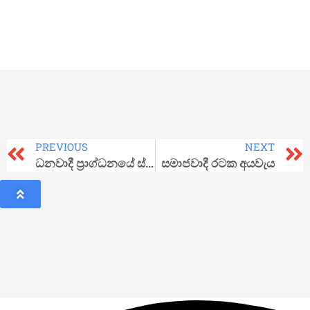
PREVIOUS
NEXT
ධනවාදී ප්‍රාග්ධනයේ ස්වරූපය
සමාජවාදී රටක අයවැය