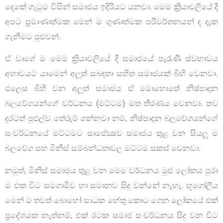
දෙකේ ගැටුම විසින් සමාජය ඉදිරියට යනවා. මෙම ක්‍රියාවලියේ දී
අපට ප්‍රමාණාත්මක මෙන් ම ගුණාත්මක පරිවර්තනයන් ද දැක
ගැනීමට පුළුවන්.
ඒ වාගේ ම මෙම ක්‍රියාවලියේ දී සමාජයේ පැරැණි ස්වභාවය
අභාවයට යාමෙන් අලූත් සබඳතා සහිත සමාජයක් බිහි වෙනවා.
එලෙස බිහි වන අලූත් සමාජය ඒ මොහොතේ නිෂ්පාදන
බලවේගයන්ගේ වර්ධනය (මට්ටම) මත තීරණය වෙනවා. තව
දුරටත් පුළුල්ව තේරුම් ගන්නවා නම්, නිෂ්පාදන බලවේගයන්ගේ
සංවර්ධනයේ මට්ටමට සාපේක්‍ෂව සමාජය තුළ වන සියලූ ම
බලවේග සහ මිනිස් සම්බන්ධතාවල මට්ටම සකස් වෙනවා.
නමුත්, මිනිස් සමාජය තුළ වන මෙම වර්ධනය මුළු ලෝකය පුරා
ම එක විට සමගාමීව හා සමානව සිදු වන්නේ නැහැ. භූගෝලීය
මෙන් ම තවත් බොහෝ සාධක හේතු කොට ගෙන ලෝකයේ එක්
ප්‍රදේශයක නැත්නම්, එක් රටක සමාජ සංවර්ධනය සිදු වන විට