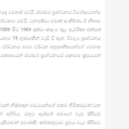
‍යුහයද වෙනස් වෙයි. ස්ථාවර ප්‍රාග්ධනය විශේෂයෙන්ම
 වර්ධනය වෙයි. ධනපතියා වඩාත් සංකීර්ණ, ඒ නිසාම
ගනී. 1889 සිට 1969 දක්වා කාලය තුළ ඇමරිකා එක්සත්
ධනය 74 ගුණයකින් වැඩි වී ඇත. විචල්‍ය ප්‍රාග්ධනය
දය වර්ධනය සමග වර්ධන අනුපාතිකයන්ගේ වෙනස
ධනය තොගයෙන් ස්ථාවර ප්‍රාග්ධනයේ කොටස ක්‍රමයෙන්
යන් නිෂ්පාදන මාධ්‍යයන්ගේ එකම හිමිකරුවන් වන
යන් අහිමිය. ඔහුට ඇත්තේ තමාගේ වැඩ කිරීමේ
කියාවන් පමණකි. කම්කරුවාට ශ්‍රමය වැය කිරීමට