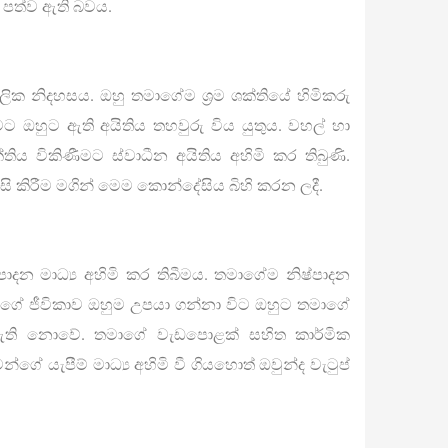
පත්ව ඇති බවය.
ික නිදහසය. ඔහු තමාගේම ශ්‍රම ශක්තියේ හිමිකරු
ණීමට ඔහුට ඇති අයිතිය තහවුරු විය යුතුය. වහල් හා
ක්තිය විකිණීමට ස්වාධීන අයිතිය අහිමි කර තිබුණි.
ෝසි කිරීම මගින් මෙම කොන්දේසිය බිහි කරන ලදී.
දන මාධ්‍ය අහිමි කර තිබීමය. තමාගේම නිෂ්පාදන
ුගේ ජීවිකාව ඔහුම උපයා ගන්නා විට ඔහුට තමාගේ
් ඇති නොවේ. තමාගේ වැඩපොළක් සහිත කාර්මික
ගේ යැපීම් මාධ්‍ය අහිමි වී ගියහොත් ඔවුන්ද වැටුප්