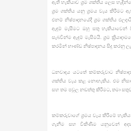
ඇති හැකියාව ශ්‍රම ශක්තිය ලෙස හැඳින
ශ්‍රම ශක්තිය යනු ශ්‍රමය වැය කිරීමට ඇත
එනම් නිෂ්පාදනයේදී ශ්‍රම ශක්තිය ඵලදා
ඇඳුම් මැසීමට ඔහු සතු හැකියාවෙන් 
සැබවින්ම ඇඳුම් මැසීමයි. ශ්‍රම ක්‍රියාද
කරමින් භාණ්ඩ නිෂ්පාදනය සිදු කරනු ල
ධනවාදය යටතේ කම්කරුවාට නිෂ්පාදන ම
ශක්තිය වැය කළ නොහැකිය. එම නිසා 
සහ තම පවුල නඩත්තු කිරීමට, තමා සතුව
කම්කරුවාගේ ශ්‍රමය වැය කිරීමේ හැකියා
ගැනීම සහ විකිණීම යනුවෙන් අදහ