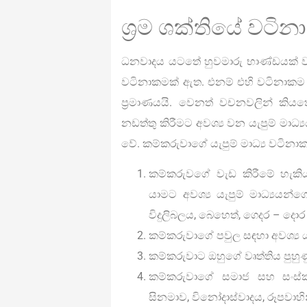
ශ්‍රම ශක්තියේ වටි
ධනවාදය යටතේ හුවමාරු භාණ්ඩයක් වන
වටිනාකමක් ඇත. එනම් එහි වටිනාකම යනු 
ප්‍රමාණයයි. වෙනත් වචනවලින් කිය
නඩත්තු කිරීමට අවශ්‍ය වන යැපුම් මා
වේ. කම්කරුවාගේ යැපුම් මාධ්‍ය වටින
කම්කරුවගේ වැඩ කිරීමේ හැකිය
යාමට අවශ්‍ය යැපුම් මාධ්‍යයන්
විදුලිබලය, බෙහෙත්, ගෙදර – ද
කම්කරුවාගේ පවුල සඳහා අවශ්‍ය 
කම්කරුවාට ඔහුගේ වෘත්තිය පුහුණ
කම්කරුවාගේ සමාජ සහ සංස්කෘ
සිනමාව, විනෝදාස්වාදය, රූපවාහින