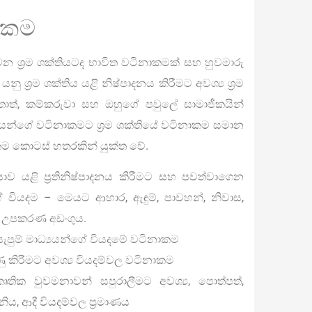
නාකම
 ශ්‍රම ශක්තියටද භාවිත වටිනාකමක් සහ හුවමාරු
ශ්‍රම ශක්තිය යළි නිෂ්පාදනය කිරීමට අවශ්‍ය ශ්‍රම
තොත්, කම්කරුවා සහ ඔහුගේ පවුලේ සාමාජීකයින්
ධ්‍යයන්ගේ වටිනාකමට ශ්‍රම ශක්තියේ වටිනාකම සමාන
ාකම කොටස් හතරකින් යුක්ත වේ.
ාව යළි ප්‍රතිනිෂ්පාදනය කිරීමට සහ පවත්වාගෙන
ගේ වියදම – මෙයට ආහාර, ඇඳුම්, පාවහන්, නිවාස,
ොර උපකරණ අඩංගුය.
යැපුම් මාධ්‍යයන්ගේ වියදමේ වටිනාකම
ු කිරීමට අවශ්‍ය වියදම්වල වටිනාකම
තික වුවමනාවන් සපුරාලීමට අවශ්‍ය, පොත්පත්,
ිය, ආදී වියදම්වල ප්‍රමාණය