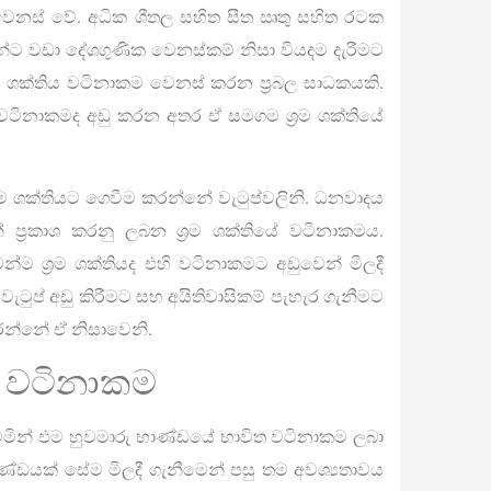
 වෙනස් වේ. අධික ශීතල සහිත සීත ඍතු සහිත රටක
්ට වඩා දේශගුණික වෙනස්කම් නිසා වියදම දැරීමට
 ශ්‍රම ශක්තිය වටිනාකම වෙනස් කරන ප්‍රබල සාධකයකි.
්ගේ වටිනාකමද අඩු කරන අතර ඒ සමගම ශ්‍රම ශක්තියේ
ශ්‍රම ශක්තියට ගෙවීම කරන්නේ වැටුප්වලිනි. ධනවාදය
් ප්‍රකාශ කරනු ලබන ශ්‍රම ශක්තියේ වටිනාකමය.
්ම ශ්‍රම ශක්තියද එහි වටිනාකමට අඩුවෙන් මිලදී
ැටුප් අඩු කිරීමට සහ අයිතිවාසිකම් පැහැර ගැනීමට
කරන්නේ ඒ නිසාවෙනි.
ිත වටිනාකම
ගෙවමින් එම හුවමාරු භාණ්ඩයේ භාවිත වටිනාකම ලබා
ණ්ඩයක් සේම මිලදී ගැනීමෙන් පසු තම අවශ්‍යතාවය