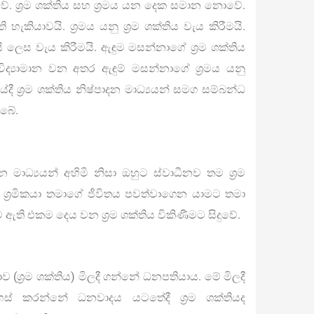
්වේ. ශ්‍රම ශක්තිය සහ ශ්‍රමය යන දෙක සමාන නොවේ.
ි හැකියාවයි. ශ්‍රමය යනු ශ්‍රම ශක්තිය වැය කිරීමයි.
යි ලෙස වැය කිරීමයි. ඇඳුම මසන්නාගේ ශ්‍රම ශක්තිය
විද්‍යාමාන වන අතර ඇඳුම් මසන්නාගේ ශ්‍රමය යනු
ාමයේදී ශ්‍රම ශක්තිය නිෂ්පාදන මාධ්‍යයන් සමග සම්බන්ධ
ැබේ.
ාධ්‍යයන් අහිමි නිසා ඔහුට ස්වාධීනව තම ශ්‍රම
ශ්‍රමිකයා තමාගේ ජීවිතය පවත්වාගෙන යාමට තමා
 ඇති එකම දෙය වන ශ්‍රම ශක්තිය විකිණීමට සිදුවේ.
ව (ශ්‍රම ශක්තිය) මිලදී ගන්නේ ධනපතියාය. මේ මිලදී
ස් කරන්නේ ධනවාදය යටතේදී ශ්‍රම ශක්තියද