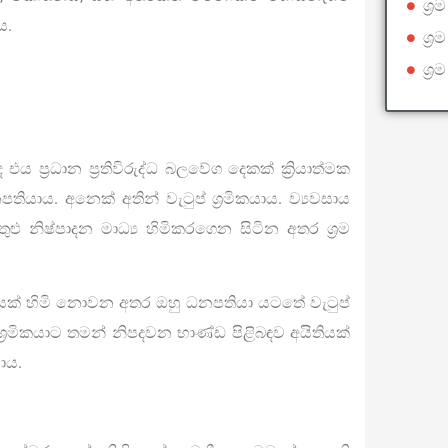
ශ්‍
ය.
ශ්‍
ශ්‍
ය ප්‍රධාන ප්‍රතිවිරුද්ධ බලවේග දෙකක් ක්‍රියාත්මක
ාය. අනෙක් අතින් වැටුප් ශ්‍රමිකයාය. ව්‍යවසාය
ුළු නිෂ්පාදන මාධ්‍ය හිමිකරගෙන සිටින අතර ශ්‍රම
ාධ්‍යයක් හිමි නොවන අතර ඔහු ධනපතියා යටතේ වැටුප්
ශ්‍රමිකයාට තමන් නිපදවන භාණ්ඩ පිළිබඳව අයිතියක්
ාය.