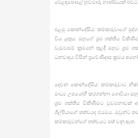
වෙළඳපොළේ හුවමාරු භාණ්ඩයක් බවට 
පළමු කොන්දේසිය: කම්කරුවාගේ පුද්ගල
විය යුතුය. ඔහුගේ ශ්‍රම ශක්තිය විකි
වැඩවසම් ක්‍රමයන් තුළදී ඔහුට ශ්‍රම ශ
ධනවාදය විසින් ප්‍රවේණිදාස ක්‍රමය අහ
දෙවන කොන්දේසිය: කම්කරුවාට නිෂ්පා
මාධ්‍ය උපයෝගී කරගන්නා ගොවියා ඔහ
ශ්‍රම ශක්තිය විකිණීමට වුවමනාවක
ශිල්පියාගේ තත්වයද එයමය. ඔවුන්ට තමන්
කම්කරුවන්ගේ තත්වයට පත් වනු ඇත.