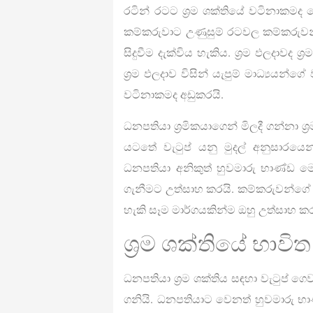
රටින් රටට ශ්‍රම ශක්තියේ වටිනාකමද
කම්කරුවාට උණුසුම් රටවල කම්කරුවන
සිදුවීම දැක්විය හැකිය. ශ්‍රම ඵලදාවද
ශ්‍රම ඵලදාව විසින් යැපුම් මාධ්‍යයන
වටිනාකමද අඩුකරයි.
ධනපතියා ශ්‍රමිකයාගෙන් මිලදී ගන්නා 
යටතේ වැටුප් යනු මුදල් අනුසාරයෙන
ධනපතියා අනිකුත් හුවමාරු භාණ්ඩ මෙන
ගැනීමට උත්සාහ කරයි. කම්කරුවන්ගේ ව
හැකි සෑම මාර්ගයකින්ම ඔහු උත්සාහ 
ශ්‍රම ශක්තියේ භාව
ධනපතියා ශ්‍රම ශක්තිය සඳහා වැටුප් 
ගනියි. ධනපතියාට වෙනත් හුවමාරු භා