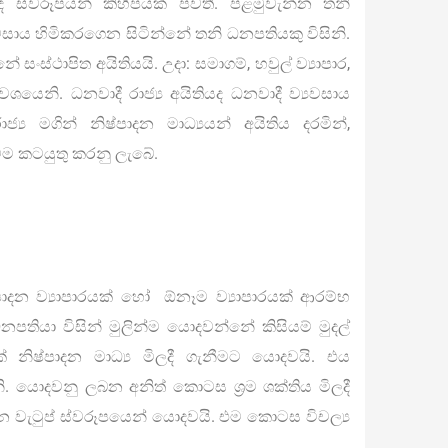
ේද ස්වරූපයන් කිහිපයක් පවතී. පළමුවැන්න තනි
යවසාය හිමිකරගෙන සිටින්නේ තනි ධනපතියකු විසිනි.
සංස්ථාපිත අයිතියයි. උදා: සමාගම්, හවුල් ව්‍යාපාර,
 වශයෙනි. ධනවාදී රාජ්‍ය අයිතියද ධනවාදී ව්‍යවසාය
‍ය මගින් නිෂ්පාදන මාධ්‍යයන් අයිතිය දරමින්,
ම කටයුතු කරනු ලැබේ.
ාදන ව්‍යාපාරයක් හෝ ඕනෑම ව්‍යාපාරයක් ආරම්භ
තියා විසින් මුලින්ම යොදවන්නේ කිසියම් මුදල්
නිෂ්පාදන මාධ්‍ය මිලදී ගැනීමට යොදවයි. එය
නි. යොදවනු ලබන අනිත් කොටස ශ්‍රම ශක්තිය මිලදී
 වැටුප් ස්වරූපයෙන් යොදවයි. එම කොටස විචල්‍ය