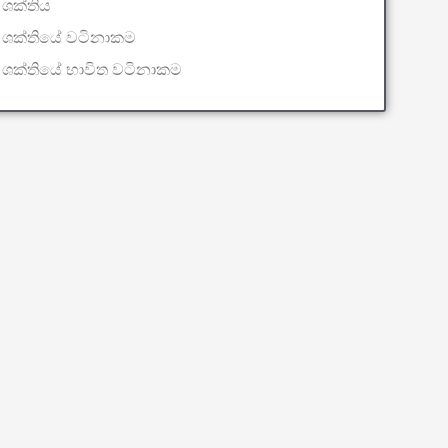
රම ශක්තිය
රම ශක්තියේ වටිනාකම
රම ශක්තියේ භාවිත වටිනාකම