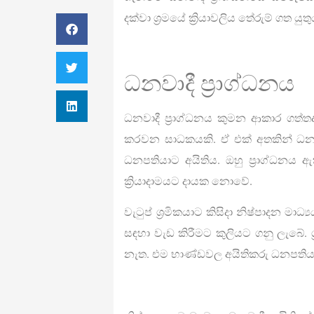
දක්වා ශ්‍රමයේ ක්‍රියාවලිය තේරුම් ගත යුතු
ධනවාදී ප්‍රාග්ධනය
ධනවාදී ප්‍රාග්ධනය කුමන ආකාර ගත්තද එ
කරවන සාධකයකි. ඒ එක් අතකින් ධනපතිය
ධනපතියාට අයිතිය. ඔහු ප්‍රාග්ධනය ඇත
ක්‍රියාදාමයට දායක නොවේ.
වැටුප් ශ්‍රමිකයාට කිසිදා නිෂ්පාදන ම
සඳහා වැඩ කිරීමට කුලියට ගනු ලැබේ. 
නැත. එම භාණ්ඩවල අයිතිකරු ධනපතිය