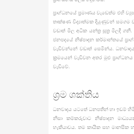
ප්‍රාග්ධනයේ ප්‍රමාණය වැඩෙත්ම එහි ව්
තාක්ෂණ විද්‍යාත්මක දියුණුවන් සමගම
වඩාත් මිල අධික යන්ත්‍ර සූත්‍ර මිලදී 
ජනපදයේ නිෂ්පාදන කර්මාන්තයේ ප්‍රාග්
වැඩිවන්නේ වඩාත් සෙමින්ය. ධනවා
ක්‍රමයෙන් වැඩිවන අතර මුළු ප්‍රාග්
වැඩිවේ.
ශ්‍රම ශක්තිය
ධනවාදය යටතේ ධනපතීන් හා ඉඩම් හිමි
නිසා කම්කරුවාට නිෂ්පාදන මාධ්‍ය
හැකියාවය. තම කායික සහ මානසික හැ