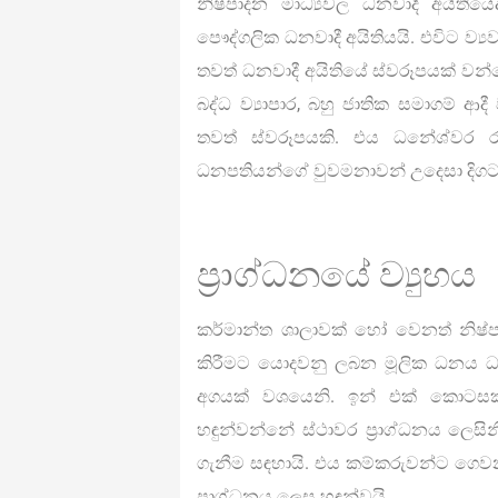
නිෂ්පාදන මාධ්‍යවල ධනවාදී අයිතිය
පෞද්ගලික ධනවාදී අයිතියයි. එවිට ව්‍
තවත් ධනවාදී අයිතියේ ස්වරූපයක් වන්නේ 
බද්ධ ව්‍යාපාර, බහු ජාතික සමාගම් ආදී
තවත් ස්වරූපයකි. එය ධනේශ්වර රාජ්
ධනපතියන්ගේ වුවමනාවන් උදෙසා දිගට
ප්‍රාග්ධනයේ ව්‍යුහය
කර්මාන්ත ශාලාවක් හෝ වෙනත් නිෂ්ප
කිරීමට යොදවනු ලබන මූලික ධනය ධනප
අගයක් වශයෙනි. ඉන් එක් කොටසක් 
හඳුන්වන්නේ ස්ථාවර ප්‍රාග්ධනය ලෙසි
ගැනීම සඳහායි. එය කම්කරුවන්ට ගෙවන
ප්‍රාග්ධනය ලෙස හඳුන්වයි.