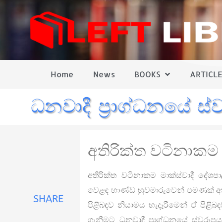
Home
News
BOOKS
ARTICLE
ධනවාදී ප්‍රාග්ධනයේ ස්
අතිරික්ත වටිනාකම
අතිරික්ත වටිනාකම මාක්ස්වාදී දේශපා
වෙළඳ භාණ්ඩ හුවමාරුවෙන් පමණක් අති
SHARE
පිළිබඳව නියාමය හැදෑරීමෙන් ඒ පිළි
ගැනීමට ධනවාදී ප්‍රාග්ධනයේ ස්වරූ