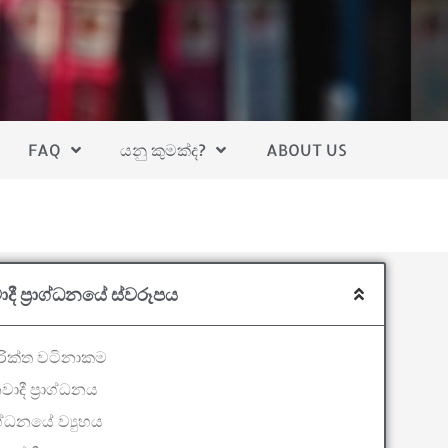
FAQ
යනු කුමක්ද?
ABOUT US
දී ප්‍රාග්ධනයේ ස්වරූපය
රික්ත වටිනාකම
ාදී ප්‍රාග්ධනය
රාග්ධනයේ ව්‍යුහය