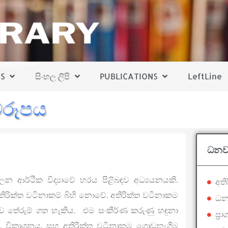
S
සිංහල ලිපි
PUBLICATIONS
LeftLine
වරූපය
ධනවා
ලන ආර්ථික විද්‍යාවේ හරය පිළිබඳව අධ්‍යයනයකි.
අති
රික්ත වටිනාකම් බිහි නොවේ. අතිරික්ත වටිනාකම
ධනව
බඳව තේරුම් ගත හැකිය. එම සංකීර්ණ කරුණු හඳුනා
ප්‍
පය, විකාශනය, සහ අතිරික්ත වටිනාකම ගොඩනැගීම