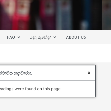
FAQ
යනු කුමක්ද?
ABOUT US
වස්ථාමය සදාචාරය.
adings were found on this page.