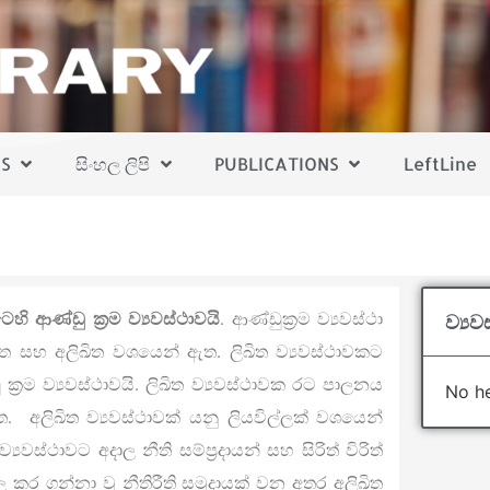
S
සිංහල ලිපි
PUBLICATIONS
LeftLine
 ආණ්ඩු ක‍්‍රම ව්‍යවස්ථාවයි
. ආණ්ඩුක‍්‍රම ව්‍යවස්ථා
ව්‍ය
ිඛිත සහ අලිඛිත වශයෙන් ඇත. ලිඛිත ව්‍යවස්ථාවකට
ක‍්‍රම ව්‍යවස්ථාවයි. ලිඛිත ව්‍යවස්ථාවක රට පාලනය
No he
. අලිඛිත ව්‍යවස්ථාවක් යනු ලියවිල්ලක් වශයෙන්
වස්ථාවට අදාල නීති සම්ප‍්‍රදායන් සහ සිරිත් විරිත්
කර ගන්නා වූ නීතිරීති සමුදායක් වන අතර අලිඛිත