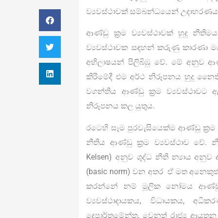
ව්‍යවස්ථාවක් සම්බන්ධයෙන් උදාහරණ
ආණ්ඩු ක‍්‍රම ව්‍යවස්ථාවක් හුදු නී
ව්‍යවස්ථාවක සඳහන් කරුණු කාරණා 
අභිලාෂයන් පිලිබිඹු වේ. මේ අනුව ආණ
කිරිමේදී එම අර්ථ නිරූපනය හුදු 
වගන්තිය ආණ්ඩු ක‍්‍රම ව්‍යවස්ථාවට
නිරූපනය කල යුතුය.
රටෙහි සෑම පුරවැසියෙක්ම ආණ්ඩු ක‍්‍ර
නීතිය ආණ්ඩු ක‍්‍රම ව්‍යවස්ථාව වේ.
Kelsen) අනුව ශුද්ධ නීති න්‍යාය අනු
(basic norm) වන අතර ඒ මත අනෙකුත් 
කරන්නේ නම් මූලික නෝමය ආණ්ඩු 
ව්‍යවස්ථාදායකය, විධායකය, අධ
දෙපාර්තමේන්තු, වෙනත් රාජ්‍ය ආයතන