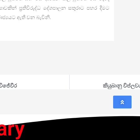
වකින් ප‍්‍රතිවිරුද්ධ දේශපාලන සතුරාට පහර දීමට
ජ්‍යයට ඇති වන බැවිනි.
විජේවීර
කියුබානු විප්ල
ary