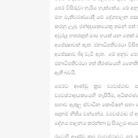
පෙර විසිරුවා හැරිය හැක්කේය. මේ අ
මහ මැතිවරණයේදී යම් දේශපාලන පක්
කරනු ලැබූ ජන්දදායකයෙකු තමන් පත්
අවුරුදු හතරකුත් මාස හයක් යන තෙක් ඔහ
අපේක්‍ෂාවක් ඇත. ජනාධිපතිවරයා විසින්
අපේක්‍ෂාව බිඳ වැටී ඇත. මේ අනුව පෙ
ජනාධිපතිවරයා ගත් තීරණයෙහි නෛත
ඇති බවයි.
මෙරට ආණ්ඩු ක‍්‍රම ව්‍යවස්ථාව 
ව්‍යවස්ථාදායකයෙහි හැසිරීම, අධිකරණය, ර
සභාව ඇතුලු ස්වාධීන කොමිෂන් සභා
පදනම් නීතිය වන්නේය. ව්‍යවස්ථාව ඒ
දේහය පාලනය කරන්නා වූ සියලුම ආය
රටෙහි ආණ්ඩු ක‍්‍රම ව්‍යවස්ථාවට ගර