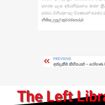
සහගත ලෙස අර්ථනිරූපනය කරන ක‍්‍රියා
ඔබ්බට විහිදෙන පල විපාකයන් සමස්ථ රා
නීතිඥ උපුල් කුමරප්පෙරුම
PREVIOUS
අත්දැකීම් කිහිපයක් – රෝහණ 
The Left Libr