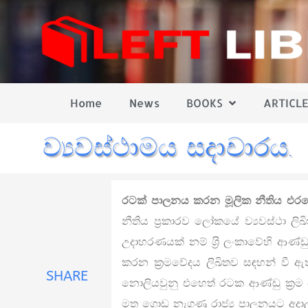
Home
News
BOOKS
ARTICLE
ව්‍යවස්ථාමය සදාචාරය.
රටක් පාලනය කරන මූලික නීතිය එරටෙහි
නීතිය ප‍්‍රකාරව ලෝකයේ ව්‍යවස්ථා ල
උදාහරණයක් නම් ශ‍්‍රි ලංකාවේහි ආණ්ඩු 
කරන ක‍්‍රමවේදය ලිඛිතව සඳහන් වී ඇත
SHARE
නොලියවුනු එහෙත් රටක ආණ්ඩු ක‍්‍රම ව්‍ය
මත ගොඩ නැගුණු රාජ්‍ය පාලනයට අදාල 