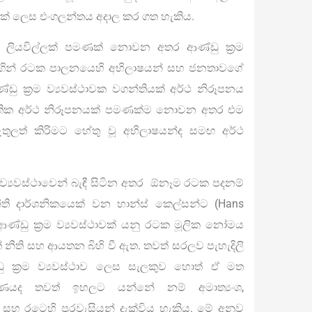
යක් ලෙස එංගලන්තය අදාල කර ගත හැකිය.
තිමය ලියවිල්ලක් පමණක් නොවන අතර ආණ්ඩු ක‍්‍රම
මගින් රටක පාලනයෙහි අභිලාෂයන් සහ ජනතාවගේ
්ඩු ක‍්‍රම ව්‍යවස්ථාවක වගන්තියක් අර්ථ නිරූපනය
නෛතික අර්ථ නිරූපනයක් පමණක්ම නොවන අතර එම
 ඇතුලත් කිරිමට හේතු වූ අභිලාෂයන්ද සමඟ අර්ථ
ම ව්‍යවස්ථාවෙන් බැඳී සිටින අතර ඕනෑම රටක පදනම්
 නීති දාර්ශනිකයෙක් වන හාන්ස් කෙල්සන්ට (Hans
ව ආණ්ඩු ක‍්‍රම ව්‍යවස්ථාවක් යනු රටක මූලික නෝමය
නීති සහ ආයතන බිහි වී ඇත. තවත් සරලව පැහැදිලි
ක‍්‍රම ව්‍යවස්ථාව ලෙස සැලකුව හොත් ඒ මත
ිකරණයද තවත් ඉහලට යන්නේ නම් අමාත්‍යංශ,
 සහ රටෙහි පුරවැසියන් දැක්විය හැකිය. මේ අනුව