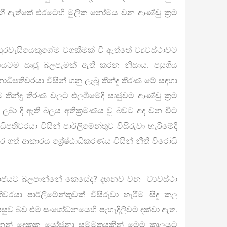
ඇත්තේ එරටෙහි මුලික නෝමය වන ආණ්ඩු ක‍්‍රම
ම පුරවැසියෙකුගේම වගකීමක් වී ඇත්තේ ව්‍යවස්ථාවට
දේහයටම සෘජු බලපැමක් ඇති කරන නිසාය. පසුගිය
ධිපතිවරයා විසින් ගනු ලැබූ තීන්දු තීරණ මේ සඳහා
ම තීන්දු තිරණ වලට එලඹීමේදී සෘජුවම ආණ්ඩු ක‍්‍රම
ත ලබා දී ඇති බලය අතික‍්‍රමණය වූ බවට අද වන විට
පතිවරයා විසින් පාර්ලිමේන්තුව විසිරුවා හැරීමේදී
කර ගත් ආකාරය ශ්‍රේෂ්ඨාධිකරණය විසින් නීති විරෝධී
සමාජයට බලපාන්නේ කෙසේද? දහනව වන ව්‍යවස්ථා
රයා පාර්ලිමේන්තුවක් විසිරුවා හැරීම සිදු කල
පසුව බව එම සංශෝධනයෙහි පැහැදිලිවම දක්වා ඇත.
ුනෙන් දෙකක යෝජනා සම්මතයකින් මෙම කාලයට