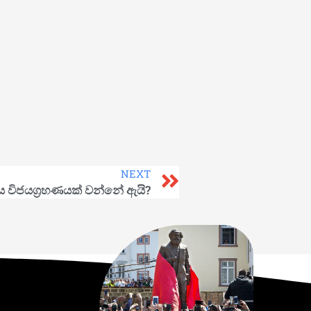
NEXT
වය විජයග‍්‍රහණයක් වන්නේ ඇයි?