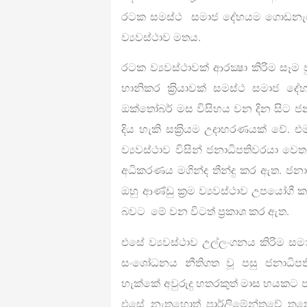
රටක සමස්ථ සමාජ දේහයම ගොඩනැගී 
ව්‍යවස්ථාව මතය.
රටක ව්‍යවස්ථාවක් ආරක්‍ෂා කිරිම සෑ
හානිකර ක‍්‍රියාවක් සමස්ථ සමාජ 
ඔක්තෝබර් මස විසිහය වන දින සිට ජනා
දිය හැකි සක‍්‍රියම උදාහරණයක් වේ. එ
ව්‍යවස්ථාව විසින් ජනාධිපතිවරයා වෙ
අධිකරණය මගින්ද තීන්දු කර ඇත. ජනාධි
ඔහු ආණ්ඩු ක‍්‍රම ව්‍යවස්ථාව උපයෝගී 
බවට මේ වන විටත් ප‍්‍රකාශ කර ඇත.
එසේ ව්‍යවස්ථාව උල්ලංගනය කිරිම 
සංශෝධනය නීතිගත වූ පසු ජනාධිපතිව
හැක්කේ අවුරුදු හතරකුත් මාස හයකට 
එසේ නැතහොත් පාර්ලිමේන්තුවේ ත