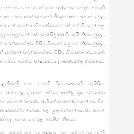
නුව දහනව වන ව්‍යවස්ථා සංශෝධනයට පසුව පැවැති
‍ෂයකට සහ අපේක්‍ෂකයන් තිදෙනෙකුට මනාපය පල
 කර ගත් මහජන නියෝජිතයා එසේ පත් වීමෙන් පසු
ු වෙනුවෙන් සේවයක් සිදු කරාවි යැයි නීත්‍යානුකූල
 පාර්ලිමේන්තුව විසිර වීමෙන් ඔහුගේ නීත්‍යානුකූල
නී යන්නේ පාර්ලිමේන්තුව විසිර වීම සම්බන්ධයෙන්
ිකභාවය මෙන්ම සදාචාරමය ලක්‍ෂණයන්ද කඩකොට
සැලකීමේදී එය රටෙහි විධායකයෙහි හැසිරිම,
ාජ්‍ය මූල්‍ය, රාජ්‍ය සේවය, ආණ්ඩු ක‍්‍රම ව්‍යවස්ථා
 සහ වෙනත් කාරණා රාශියක් සම්බන්ධයෙන් පවතින
 ආකාරයෙන්ම ආරක්‍ෂා කල යුතු වන්නේ සමස්ථ සමාජ
තනවල පාලනය ඒ තුල පවතින නිසාය.
ු කල යුත්තේ සහ එය ආරක්‍ෂා කල යුත්තේ එය වැරදි