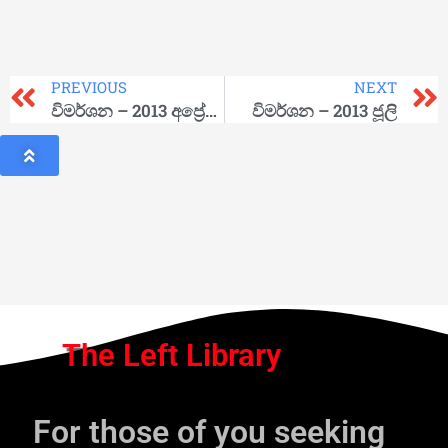
PREVIOUS
NEXT
විමර්ශන – 2013 අප්‍රේල් / මැයි
විමර්ශන – 2013 ජූලි
The Left Library
For those of you seeking