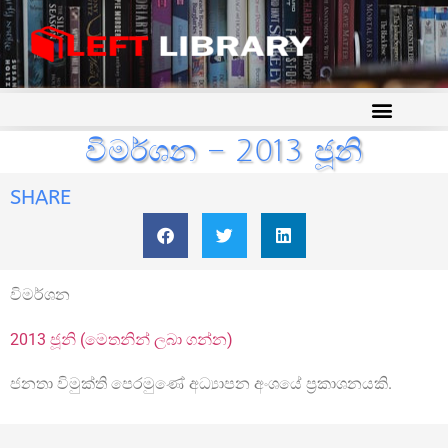
විමර්ශන – 2013 ජූනි
SHARE
විමර්ශන
2013 ජූනි (මෙතනින් ලබා ගන්න)
ජනතා විමුක්ති පෙරමුණේ අධ්‍යාපන අංශයේ ප්‍රකාශනයකි.