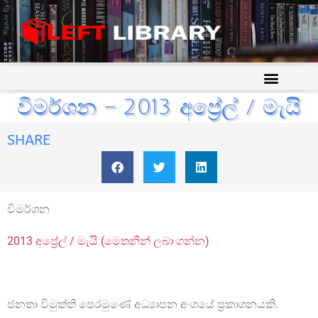
විමර්ශන – 2013 අප්‍රේල් / මැයි
SHARE
විමර්ශන
2013 අප්‍රේල් / මැයි (මෙතනින් ලබා ගන්න)
ජනතා විමුක්ති පෙරමුණේ අධ්‍යාපන අංශයේ ප්‍රකාශනයකි.