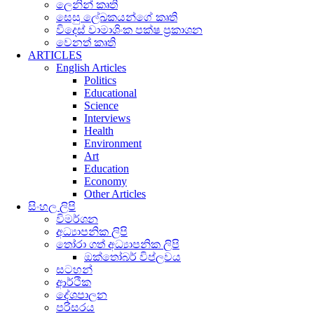
ලෙනින් කෘති
සෙසු ලේඛකයන්ගේ කෘති
විදෙස් වාමාශිංක පක්ෂ ප්‍රකාශන
වෙනත් කෘති
ARTICLES
English Articles
Politics
Educational
Science
Interviews
Health
Environment
Art
Education
Economy
Other Articles
සිංහල ලිපි
විමර්ශන
අධ්‍යාපනික ලිපි
තෝරා ගත් අධ්‍යාපනික ලිපි
ඔක්තෝබර් විප්ලවය
සටහන්
ආර්ථික
දේශපාලන
පරිසරය