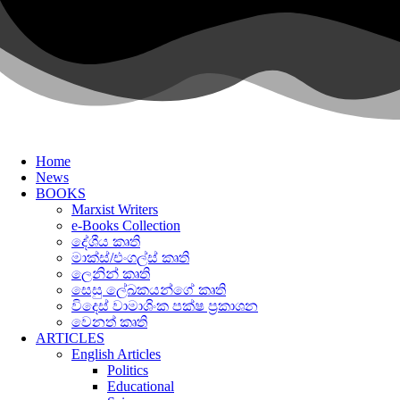
Skip
to
content
Home
News
BOOKS
Marxist Writers
e-Books Collection
දේශීය කෘති
මාක්ස්/එංගල්ස් කෘති
ලෙනින් කෘති
සෙසු ලේඛකයන්ගේ කෘති
විදෙස් වාමාශිංක පක්ෂ ප්‍රකාශන
වෙනත් කෘති
ARTICLES
English Articles
Politics
Educational