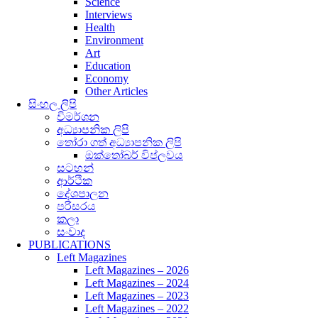
Science
Interviews
Health
Environment
Art
Education
Economy
Other Articles
සිංහල ලිපි
විමර්ශන
අධ්‍යාපනික ලිපි
තෝරා ගත් අධ්‍යාපනික ලිපි
ඔක්තෝබර් විප්ලවය
සටහන්
ආර්ථික
දේශපාලන
පරිසරය
කලා
සංවාද
PUBLICATIONS
Left Magazines
Left Magazines – 2026
Left Magazines – 2024
Left Magazines – 2023
Left Magazines – 2022