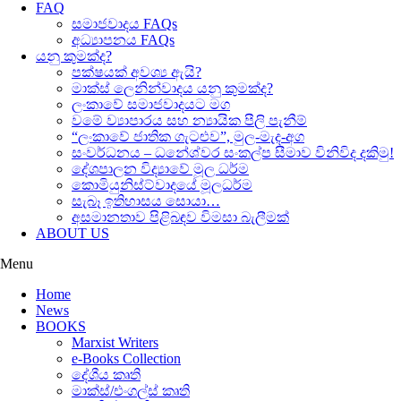
FAQ
සමාජවාදය FAQs
අධ්‍යාපනය FAQs
යනු කුමක්ද?
පක්ෂයක් අවශ්‍ය ඇයි?
මාක්ස් ලෙනින්වාදය යනු කුමක්ද?
ලංකාවේ සමාජවාදයට මග
වමේ ව්‍යාපාරය සහ න්‍යායික පීලි පැනීම්
“ලංකාවේ ජාතික ගැටළුව”, මුල-මැද-අග
සංවර්ධනය – ධනේශ්වර සංකල්ප සීමාව විනිවිද දකිමු!
දේශපාලන විද්‍යාවේ මූල ධර්ම
කොමියුනිස්ට්වාදයේ මූලධර්ම
සැබෑ ඉතිහාසය සොයා…
අසමානතාව පිළිබඳව විමසා බැලීමක්
ABOUT US
Menu
Home
News
BOOKS
Marxist Writers
e-Books Collection
දේශීය කෘති
මාක්ස්/එංගල්ස් කෘති