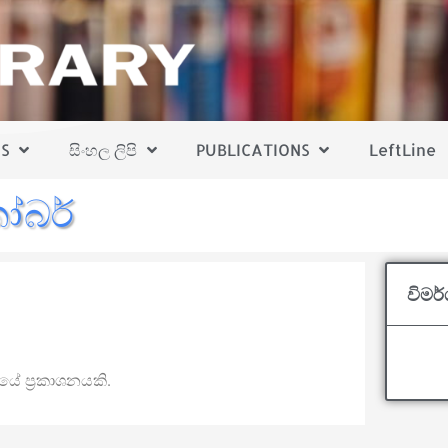
S
සිංහල ලිපි
PUBLICATIONS
LeftLine
ෝබර්
විමර
)
යේ ප්‍රකාශනයකි.