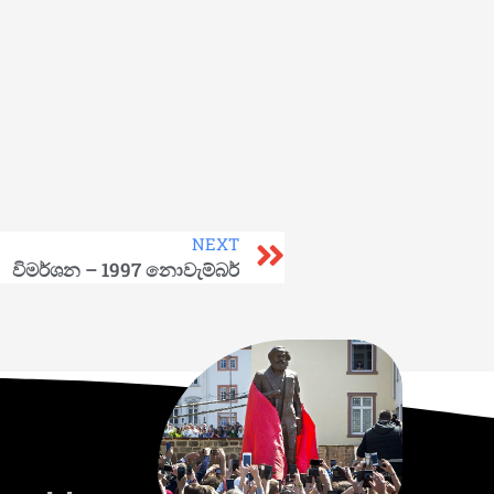
NEXT
විමර්ශන – 1997 නොවැම්බර්