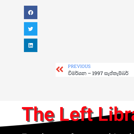
PREVIOUS
විමර්ශන – 1997 සැප්තැම්බර්
The Left Libr