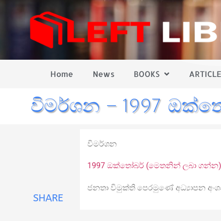
Home
News
BOOKS
ARTICLE
විමර්ශන – 1997 ඔක්ත
විමර්ශන
1997 ඔක්තෝබර් (මෙතනින් ලබා ගන්න
ජනතා විමුක්ති පෙරමුණේ අධ්‍යාපන අංශ
SHARE