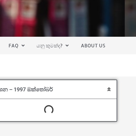
FAQ
යනු කුමක්ද?
ABOUT US
්ශන – 1997 ඔක්තෝබර්