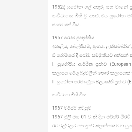
1952දී යුරෝපා ගල් අඟුරු සහ වානේ ප‍
සංවිධානය බිහි වූ අතර, එය යුරෝපා 
සංගමයක් විය.
1957 රෝම ප‍්‍රඥප්තිය
ඉතාලිය, බෙල්ජියම, ප‍්‍රංශය, ලක්සම්බ
වී රෝමයේ දී රෝම සම්මුතියට අත්සන් 
I. යුරෝපීය ආර්ථික ප‍්‍රජාව (Europ
කලාපය රේගු බදුවලින් තොර කලාපයක් ක
II. යුරෝපා පරමාණුක බලශක්ති ප‍්‍රජාව
සංවිධාන බිහි විය.
1967 මර්ජර් ගිවිසුම
1967 ජුලි මස 01 වැනි දින මර්ජර් ටී‍්‍ර
රටවල්වලට පොදුවේ බලාත්මක වන යුරෝ