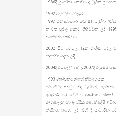
1986දී යුරෝපා කොඩිය ද, මූලික යුරෝපා
1992 මැස්ට්‍රීච් ගිවිසුම
1992 නොවැම්බර් මස 01 වැනිදා අත්
නැවත පුළුල් කොට පිහිටුවන ලදී. 1995
සංගමයට එක් විය.
2002 සිට රටවල් 12ක ජාතික මුදල
හඳුන්වා දෙන ලදී.
2004දී රටවල් 19ක් ද, 2007දී රුමේනිය
1993 කෝපන්හේගන් නිර්ණායක
සමාජවාදී කඳවුර බිඳ වැටීමත්, ලෝකය
අරමුණු කර ගනිමින්, කෝපන්හේගන් හි
දේශපාලන හා ආර්ථික කොන්දේසි අධිරා
නීතිගත කරන ලදී. එහි දී සාමාජික ර