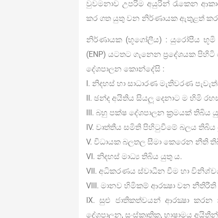
වුවමනාව උපරිම අයුරින් රැකෙන ආකා
කර ගත යුතු වන නිර්ණායක ඇතුළත් කර
නිර්ණායක (භූගෝලීය) : යුරෝපීය භූමි ප‍්
(ENP) යටතට ගැනෙන ප‍්‍රදේශයක පිහිටි ර
දේශපාලන කොන්දේසි :
I. නිදහස් හා සාධාරණ මැතිවරණ පැවැත්ව
II. ඡන්ද අයිතිය සියලූ දෙනාට ම හිමි රහස්‍
III. බහු පක්ෂ දේශපාලන ක‍්‍රමයක් තිබිය යු
IV. වෘත්තීය සමිති පිහිටුවීමේ බලය තිබිය 
V. විධායක බලතල සීමා කෙරෙන නීති තිබි
VI. නිදහස් මාධ්‍ය තිබිය යුතු ය.
VII. අධිකරණය ස්වාධීන වීම හා විනිශ්ච
VIII. මානව හිමිකම් ආරක්‍ෂා වන නීතිරීති 
IX. සුළු ජාතිකත්වයන් ආරක්‍ෂා කරන න
දේශපාලන, සංස්කෘතික, භාෂාමය අයිතීන් ආ