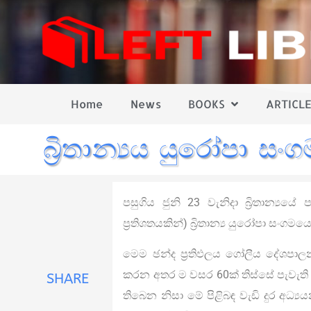
Home
News
BOOKS
ARTICLE
බ්‍රිතාන්‍යය යුරෝපා ස
පසුගිය ජුනි 23 වැනිදා බ්‍රිතාන්‍
ප‍්‍රතිශතයකින්) බ්‍රිතාන්‍ය යුරෝපා සංගම
මෙම ඡන්ද ප‍්‍රතිඵලය ගෝලීය දේශපා
කරන අතර ම වසර 60ක් තිස්සේ පැවැති
SHARE
තිබෙන නිසා මේ පිළිබඳ වැඩි දුර අධ්‍