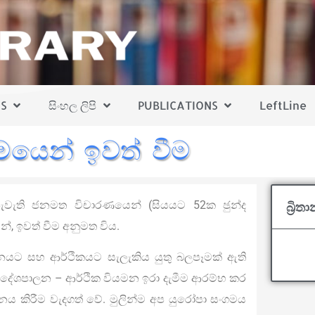
S
සිංහල ලිපි
PUBLICATIONS
LeftLine
ංගමයෙන් ඉවත් වීම
යයේ පැවැති ජනමත විචාරණයෙන් (සියයට 52ක ඡුන්ද
බ්‍රි
යෙන්, ඉවත් වීම අනුමත විය.
ලනයට සහ ආර්ථිකයට සැලැකිය යුතු බලපෑමක් ඇති
 දේශපාලන – ආර්ථික වියමන ඉරා දැමීම ආරම්භ කර
යයනය කිරීම වැදගත් වේ. මුලින්ම අප යුරෝපා සංගමය