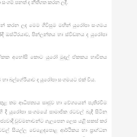
 සංගම් පනත් ද නීතිගත කරන ලදී.
සන් කරන ලද මෙම ගිවිසුම මඟින් යුරෝපා සංගමය
දී ඔස්ටි‍්‍රයාව, පින්ලන්තය හා ස්වීඩනය ද යුරෝපා
් ඒකක අහෝසි කොට යුරෝ මුදල් ඒකකය භාවිතය
ාව හා බල්ගේරියාව ද යුරෝපා සංගමයට එක් විය.
 තුළ තම ආධිපත්‍යය සෘජුව හා වේගයෙන් පැතිරවීම
 දී යුරෝපා සංගමයේ සාමාජික රටවල් බැඳී සිටින
ජ්‍යවාදී වුවමනාවන්ට ගැලපෙන ලෙස යළි සකස් කර
ටවල් සියල්ල වෙළෙඳපොළ ආර්ථිකය හා ප‍්‍රාග්ධන