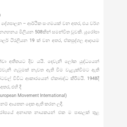
)
ත් දේශපාලන – ආර්ථික සංගමයක් වන අතර, එය වර්ග
ා ජනගහනය මිලියන 508කින් සමන්විත වූවකි. යුරෝපා
ර් ටි‍්‍රලියන 19 ක් වන අතර, ඒකපුද්ගල ආදායම
වා අතීතයට දිව යයි. දෙවැනි ලෝක යුද්ධයෙන්
එවැනි ගැටුමක් නැවත ඇති වීම වැළැක්වීමට ඇති
රටවල් විවිධ ආකාරයෙන් ඒකාබද්ධ කිරීමයි. 1948දී
අතර, එහි දී
(European Movement International)
ege) නම් ආයතන දෙක ඇති කරන ලදී.
 යුරෝපයේ අනාගත නායකයන් එක ම පාසලක් තුළ