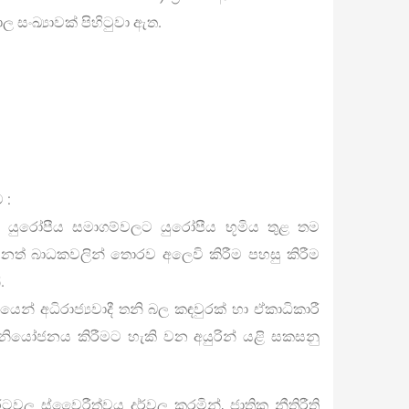
සංඛ්‍යාවක් පිහිටුවා ඇත.
 :
න යුරෝපීය සමාගම්වලට යුරෝපීය භූමිය තුළ තම
් බාධකවලින් තොරව අලෙවි කිරීම පහසු කිරීම
.
ෙන් අධිරාජ්‍යවාදී තනි බල කඳවුරක් හා ඒකාධිකාරී
ුව නියෝජනය කිරීමට හැකි වන අයුරින් යළි සකසනු
ටවල ස්වෛරීත්වය දුර්වල කරමින්, ජාතික නීතිරීති