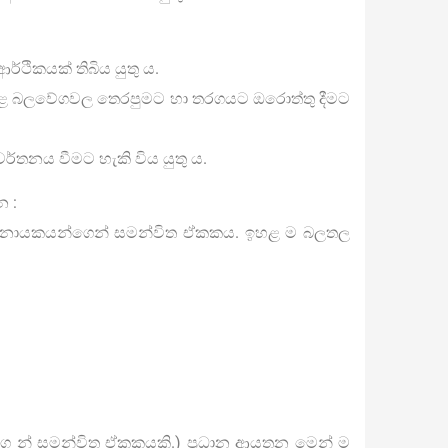
ර්ථිකයක් තිබිය යුතු ය.
ොළ බලවේගවල තෙරපුමට හා තරගයට ඔරොත්තු දීමට
ිවර්තනය වීමට හැකි විය යුතු ය.
න :
ජ්‍ය නායකයන්ගෙන් සමන්විත ඒකකය. ඉහළ ම බලතල
ගෙ න් සමන්විත ඒකකයකි.) ප‍්‍රධාන ආයතන මෙන් ම