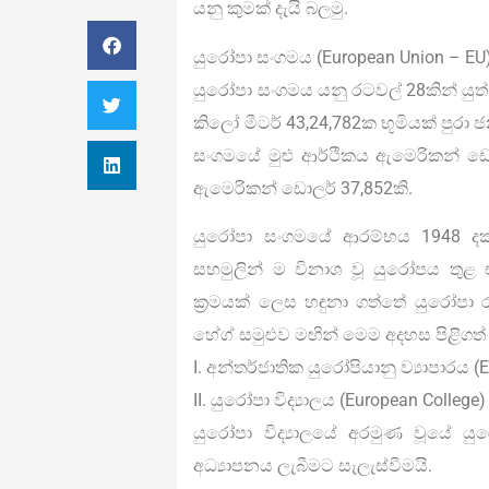
යනු කුමක් දැයි බලමු.
යුරෝපා සංගමය (European Union – EU
යුරෝපා සංගමය යනු රටවල් 28කින් යු
කිලෝ මීටර් 43,24,782ක භූමියක් පුර
සංගමයේ මුළු ආර්ථිකය ඇමෙරිකන් ඩොල
ඇමෙරිකන් ඩොලර් 37,852කි.
යුරෝපා සංගමයේ ආරම්භය 1948 දක්
සහමුලින් ම විනාශ වූ යුරෝපය තුළ 
ක‍්‍රමයක් ලෙස හඳුනා ගත්තේ යුරෝපා 
හේග් සමුළුව මඟින් මෙම අදහස පිළිගත් 
I. අන්තර්ජාතික යුරෝපියානු ව්‍යාපාරය 
II. යුරෝපා විද්‍යාලය (European Coll
යුරෝපා විද්‍යාලයේ අරමුණ වූයේ
අධ්‍යාපනය ලැබීමට සැලැස්වීමයි.