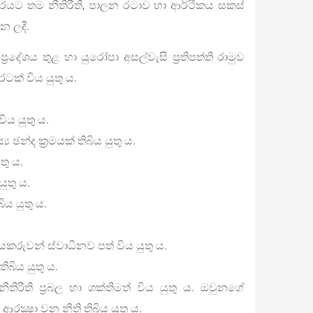
රයට තම නීතිරීති, පාලන රටාව හා ආර්ථිකය සකස්
න ලදී.
‍රදේශය තුළ හා යුරෝපා අසල්වැසි ප‍්‍රතිපත්ති රාමුව
ටක් විය යුතු ය.
ිය යුතු ය.
ය ඡන්ද ක‍්‍රමයක් තිබිය යුතු ය.
තු ය.
යුතු ය.
ය යුතු ය.
යකරුවන් ස්වාධීනව පත් විය යුතු ය.
තිබිය යුතු ය.
ීතිරීති ප‍්‍රබල හා ශක්තිමත් විය යුතු ය. ඔවුනගේ
රක්‍ෂා වන නීති තිබිය යුතු ය.