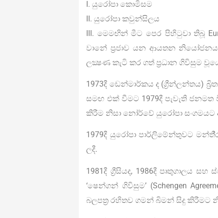
I. යුරෝපා කොමිසම
II. යුරෝපා කවුන්සිලය
III. මෙමඟින් මීට පෙර පිහිටුවා තිබූ E
වානේ ප‍්‍රජාව යන ආයතන නියෝජනය 
ලක්‍ෂණ කැටි කර ගත් ප‍්‍රධාන ගිවිසුම වූයේ
1973දී ඩෙන්මාර්කය ද (ග්‍රීන්ලන්තය) බ්
සමඟ එක් වීමට 1979දී පැවැති ජනමත වි
කිරීම නිසා නෝර්වේ යුරෝපා සංගමයට 
1979දී යුරෝපා පාර්ලිමේන්තුවට මන්තී‍
ලදී.
1981දී ග්‍රීසියද, 1986දී පෘතුගාලය 
‘ෂෙන්ගන් ගිවිසුම’ (Schengen Agre
බලපත‍්‍ර රහිතව ගමන් බිමන් සිදු කිරීමට