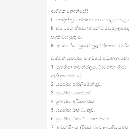
ආර්ථික කොන්දේසි :
I. හොඳින් ක්‍රියාත්මක වන වෙළෙඳපොළ ආ
II. එම රටේ නිෂ්පාදකයන්ට වෙළෙඳප
හැකි විය යුතු ය.
III. අවශ්‍ය විට ‘යුරෝ’ මුදල් ඒකකයට පර
වත්මන් යුරෝපා සංගමයේ ප‍්‍රධාන ආයත
1. යුරෝපා කවුන්සිලය. (යුරෝපා රා
ඇති ආයතනය.)
2. යුරෝපා පාර්ලිමේන්තුව.
3. යුරෝපා කොමිසම.
4. යුරෝපා අධිකරණය.
5. යුරෝපා මහ බැංකුව.
6. යුරෝපා විගණන කොමිසම.
7. කවුන්සිලය (විෂය භාර ඇමතිවරුන්