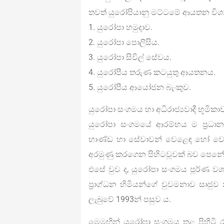
තවත් යුරෝපියානු මට්ටමේ ආයතන විශාල 
1. යුරෝපා හමුදාව.
2. යුරෝපා පොලිසිය.
3. යුරෝපා සිවිල් සේවය.
4. යුරෝපීය තරුණ කටයුතු ආයතනය.
5. යුරෝපීය ආයෝජන බැංකුව.
යුරෝපා සංගමය හා අධිරාජ්‍යවාදී භූමිකාව
යුරෝපා සංගමයේ ආරම්භය ම ප‍්‍රධා
භාණ්ඩ හා සේවාවන් වෙළෙඳ හෝ වෙනත
අරමුණු කරගෙන පිහිටවූවක් බව පෙනේ
එසේ වුව ද, යුරෝපා සංගමය පූර්ණ වශය
ප‍්‍රාග්ධන හිමියන්ගේ වුවමනාව සෘජ
ලැබුවේ 1993න් පසුව ය.
මෙමඟින් යුරෝපා සංගමය තුළ පිහිටි ර