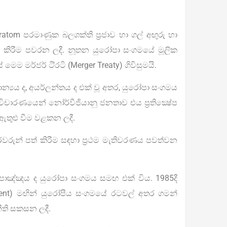
uratom පරමාණුක බලශක්ති ප‍්‍රජාව හා ගල් අඟුරු හා
කිරීම පවරන ලදී. නූතන යුරෝපා සංගමයේ මූලික
 මෙම මර්ජර් ටී‍්‍රටි (Merger Treaty) ගිවිසුමයි.
‍රිතාන්‍යය ද, අයර්ලන්තය ද එක් වූ අතර, යුරෝපා සංගමය
චාරණයෙන් නෝර්වීජියානු ජනතාව එය ප‍්‍රතික්‍ෂේප
ඇතුළු වීම වළකන ලදී.
්‍රවරුන් පත් කිරීම සඳහා ප‍්‍රථම මැතිවරණය පවත්වන
සහ ස්පාඤ්ඤය ද යුරෝපා සංගමය සමඟ එක් විය. 1985දී
ement) මඟින් යුරෝපීය සංගමයේ රටවල් අතර ගමන්
 නීති සකසන ලදී.