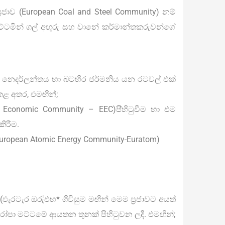
්‍රජාව (European Coal and Steel Community) නම්
මට්ටමින් ගල් අඟුරු සහ වානේ කර්මාන්තකරුවන්ගේ
ර්ග්, නෙදර්ලන්තය හා බටහිර ජර්මනිය යන රටවල් එක්
කළ අතර, එමඟින්;
ean Economic Community – EEC)පි්හිටුවීම හා එම
ිරීම.
 (European Atomic Energy Community-Euratom)
ටි (ඵැරටැර ඔරු්එහ* ගිවිසුම මඟින් මෙම ප‍්‍රජාවට අයත්
පා මට්ටමේ ආයතන තුනක් පිහිටුවන ලදී. එමඟින්;