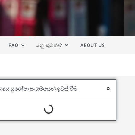
FAQ
යනු කුමක්ද?
ABOUT US
තාන්‍යය යුරෝපා සංගමයෙන් ඉවත් වීම