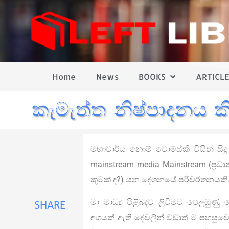
Home
News
BOOKS
ARTICLE
කැමැත්ත නිෂ්පාදනය කි
මහාචාර්ය නොම් චොම්ස්කි විසින් සි
mainstream media Mainstream (ප්‍රධ
කුමක් ද?) යන දේශනයේ පරිවර්තනයකි
මා මාධ්‍ය පිළිබඳව ලිවීමට පෙලඹුණු 
SHARE
අගයක් ඇති දේවලින් වඩාත් ම පහසුවෙන