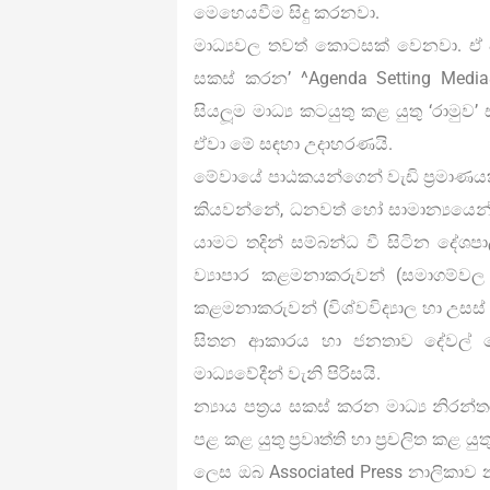
මෙහෙයවීම සිදු කරනවා.
මාධ්‍යවල තවත් කොටසක් වෙනවා. ඒ වරප්‍
සකස් කරන’ ^Agenda Setting Media& ම
සියලූම මාධ්‍ය කටයුතු කළ යුතු ‘රාමුව
ඒවා මේ සඳහා උදාහරණයි.
මේවායේ පාඨකයන්ගෙන් වැඩි ප‍්‍රමාණයක්
කියවන්නේ, ධනවත් හෝ සාමාන්‍යයෙන් 
යාමට තදින් සම්බන්ධ වී සිටින දේශ
ව්‍යාපාර කළමනාකරුවන් (සමාගම්වල
කළමනාකරුවන් (විශ්වවිද්‍යාල හා උස
සිතන ආකාරය හා ජනතාව දේවල් ද
මාධ්‍යවේදීන් වැනි පිරිසයි.
න්‍යාය පත්‍රය සකස් කරන මාධ්‍ය නිරන
පළ කළ යුතු ප්‍රවෘත්ති හා ප්‍රචලිත ක
ලෙස ඔබ Associated Press නාලිකාව න