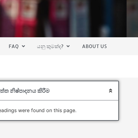
FAQ
යනු කුමක්ද?
ABOUT US
ත්ත නිෂ්පාදනය කිරීම
adings were found on this page.