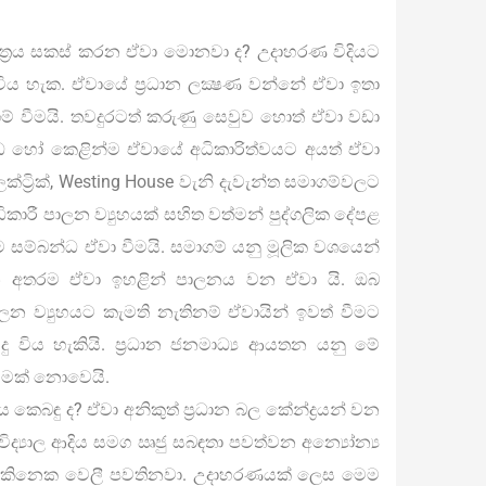
යාය පත්‍රය සකස් කරන ඒවා මොනවා ද? උදාහරණ විදියට
විය හැක. ඒවායේ ප්‍රධාන ලක්‍ෂණ වන්නේ ඒවා ඉතා
් වීමයි. තවදුරටත් කරුණු සෙවුව හොත් ඒවා වඩා
්ධ හෝ කෙළින්ම ඒවායේ අධිකාරිත්වයට අයත් ඒවා
ට්‍රික්, Westing House වැනි දැවැන්ත සමාගම්වලට
කාරී පාලන ව්‍යුහයක් සහිත වත්මන් පුද්ගලික දේපළ
 ම සම්බන්ධ ඒවා වීමයි. සමාගම් යනු මූලික වශයෙන්
න අතරම ඒවා ඉහළින් පාලනය වන ඒවා යි. ඔබ
න ව්‍යුහයට කැමති නැතිනම් ඒවායින් ඉවත් වීමට
ු විය හැකියි. ප්‍රධාන ජනමාධ්‍ය ආයතන යනු මේ
 යමක් නොවෙයි.
කෙබඳු ද? ඒවා අනිකුත් ප්‍රධාන බල කේන්ද්‍රයන් වන
වවිද්‍යාල ආදිය සමග ඍජු සබඳතා පවත්වන අන්‍යෝන්‍ය
වා එකිනෙක වෙලී පවතිනවා. උදාහරණයක් ලෙස මෙම