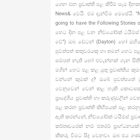
ගෙන එන ප්‍රවෘත්ති පළ කිරීම් සෑම ද
News& වෙයි. එම දැන්වීම මෙසේයි. “No
going to have the Following Stories
හෙට දින පළ වන නිව්යෝර්ක් ටයිම්ස් ප
වේ’’) ඔබ ඩේටන් (Dayton) හෝ ඔහිය
පුවත්පත් කතුවරයකු හා තමන් හෙට පළ කර
සම්පත් නැති හෝ එවැන්නක් ගැන සිතී
මගින් හෙට පළ කළ යුතු ප්‍රවෘත්තිය කු
වන්නේ කුමක් ද? ඔබේ පුවත්පතේ මුල් 
වෙනුවෙන් වෙන් කළ හැකි කොටසක
ප්‍රාදේශීය ප්‍රවෘත්ති හා කරුණුවලින
පළ කරන ප්‍රවෘත්ති කිහිපයක් පළ කරනු
ඇති කරන්නේ, නිව්යෝර්ක් ටයිම්ස් ප්‍
කර්තෘවරෙක් නම් එතරම් ප්‍රාග්ධන
කීකරු වීමට සිදු වෙනවා. ඔබ එය ගණන්