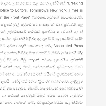
ිනකම දහවල් නතර කර පළ කරන දැන්වීමක් ^Breaking
tice to Editors. Tomorrow’s New York Times is
 on the Front Page” (‘‘කර්තෘවරුන්ගේ අවධානයටයි.
ත්‍රයේ මුල් පිටුවේ පහත සඳහන් වන ප්‍රවෘත්ති පළ
ෝ (ඇමරිකාවේ තරමක් ප්‍රාදේශීය නගරයන් ය) හි
න ප්‍රවෘත්ති පිළිබඳ අද දැන්වීම් පළ කිරීමට තරම්
මට අවශ්‍ය නැති කෙනෙකු නම්, Associated Press
මක් ද යන්න පිළිබඳ මඟ පෙන්වීම ඔබට ලබා දෙයි. සිදු
පිටුවේ පිටු කාලක් පමණ ප්‍රාදේශීය ප්‍රවෘත්ති
් වෙන් කර, ඔබේ පාඨකයන්ගේ අවධානය ඔබේ
් වෙනස් කොට ඔබ නිව්යෝර්ක් ටයිම්ස් පුවත්පතේ හෙට
 ලබයි. මන්ද යත් හෙට ‘ප්‍රධාන’ සාකච්ඡාව, උණුසුම
රවෘත්ති මත පදනම්ව නිසායි. ඔබ ඩේටන් හෝ ඔහියෝහි
යක් හා සම්පත් නොමැති ඔබට මෙම තෝරා ගැනීමට
 නො ගන්නේ නම්, වරප්‍රසාදිත මාධ්‍ය පළ කිරීමට