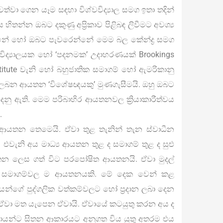
වත්වා ගෙන යෑම සඳහා විශ්වවිද්‍යාල සමග ඉතා තදින්
ිතන්න ඔබට දකුණු අප්‍රිකාව පිළිබඳ ලිවීමට අවශ්‍ය
රන්නේ හෝ ඔබට පැවරෙන්නේ මෙම බල කේන්ද්‍ර සමග
වවිද්‍යාලයක හෝ ‘පදනමක’ උදාහරණයක් Brookings
Institute වැනි හෝ බහුජාතික සමාගම් හෝ ඇමරිකානු
රදාන ලබන ආයතන ‘විශේෂඥයකු’ මුණගැසීමයි. ඔහු ඔබට
ෙනු ඇති. මෙම පරිබාහිර ආයතනවල ක්‍රියාකාරීත්වය
.
ධීන ආයතන තෙමෙයි. ඒවා තුළ තැනින් තැන ස්වාධීන
. එවැනි අය මාධ්‍ය ආයතන තුළ ද සමාගම් තුළ ද සුළු
ආයතන ලෙස ගත් විට පරපෝෂිත ආයතනයි. ඒවා මුදල්
හා සමාගම්වල ම ආයතනයකි. මේ දෙක වෙන් කළ
යන්ගේ පුද්ගලික වත්කම්වලට හෝ ප්‍රදාන ලබා දෙන
වා මත යැපෙන ඒවායි. ඒවායේ කටයුතු කරන අය ද
රදායන්ට සිතන ආකාරයට අනුගත විය යුතු අතරම එය