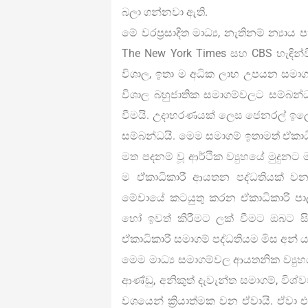
බලා ගන්නවා ඇති.
මේ වරප්‍රසාදිත මාධ්‍ය, නැතිනම් න්‍
The New York Times සහ CBS හැඳින්
විශාල, ඉතා ම අධික ලාභ උපයන සමාගම
විශාල බහුජාතික සමාගම්වලට සම්බන
වීමයි. උදාහරණයක් ලෙස ජෙනරල් ඉලෙක්
සම්බන්ධයි. මෙම සමාගම් ඉතාමත් ඒකාධි
මත පදනම් වූ ආර්ථික ව්‍යුහයේ මුදුනට
ම ඒකාධිකාරී ආයතන පද්ධතියක් ව
මේවායේ කටයුතු කරන ඒකාධිකාරී පාල
හෝ ඉවත් කිරීමට ලක් වීමට ඔබට සිද
ඒකාධිකාරී සමාගම් පද්ධතියම මිස අන්
මෙම මාධ්‍ය සමාගම්වල ආයතනික ව්‍යුහය 
ආණ්ඩු, අනිකුත් දැවැන්ත සමාගම්, විශ්
වශයෙන් ක්‍රියාත්මක වන ඒවායි. ඒ