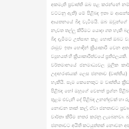
අකමැති ප්‍රවෘත්ති ඔබ පළ කරන්නේ නම්
වට්ටනු ඇති) මේ පිළිබඳ ඉතා ම ආසන
ආයතනයේ බිඳ වැටීමයි. ඔබ ඔවුන්ගේ
නැවත තල්ලු කිරීමට යොදා ගත හැකි බලා
බිඳ දැමීමට උත්සාහ කළ හොත් ඔබට 
රාමුව ඉතා හොඳින් ක්‍රියාකාරී වෙන අ
ව්‍යූහයත් හි ක්‍රියාකාරීත්වයේ ප්‍රතිඵලයකි.
වර්තමානයේ ජනමාධ්‍යවල මූලික කාර
උදාහරණයක් ලෙස ජනතාව (වෘත්තීය) ක්‍
හැකියි. සෑම කෙනෙකුට ම වෘත්තීය ක්‍රීඩා
පිළිබඳ හෝ ඔහුගේ වෙනත් ප්‍රශ්න පි
තුළම එවැනි දේ පිළිබඳ උනන්දුවක් හා ර
නොවන තාක් කල්, ඒවා ජනතාවට ප්‍රච
වාර්තා කිරීම නතර කරනු ලැබෙනවා. බැ
ජනතාවට අයිති කටයුත්තක් නොවන අතර ඒව