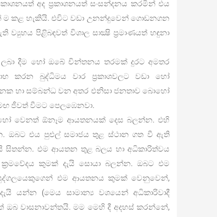
රකාශනයත් අද ප‍්‍රකාශනයත් සංසන්දනය කරමින් එය
ෙන් ම කළ හැකියි. එවිට වඩා උනන්දුවෙන් ගොඩනගන
ව්‍යුහය පිළිබඳවත් විශාල සාක්‍ෂි ප්‍රමාණයත් හඳුනා
යක් ලබා දීම හෝ ඔබේ චින්තනය තරමක් දුරට අමතර
සාහ කරන බුද්ධිමය වාර ප්‍රකාශවලට වඩා හෝ
ිනෙක හා සම්බන්ධ වන අතර එනිසා ජනතාව බොහෝ
මඟ ජීවත් වීමට පෙලඹෙනවා.
්‍ය හෝ වෙනත් ඕනෑම ආයතනයක් දෙස බලන්න. එහි
රන්න. ඔබට එය පුළුල් සමාජය තුළ ස්ථාන ගත වී ඇති
යයි සිතන්න. එම ආයතන තුළ බලය හා අධිකාරිත්වය
්‍රමවේදය කුමක් දැයි සොයා බලන්න. ඔබට එම
ද්ගලයෙකුගෙන් එම ආයතනය කුමක් වෙනුවෙන්,
ි යන්න (මෙය සාමාන්‍ය වශයෙන් අධිකාරිවාදී
ත් ඔබ වාසනාවන්තයි. මම මෙහි දී අදහස් කරන්නේ,