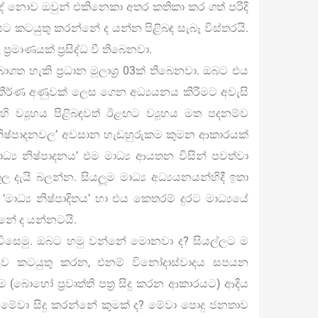
දේ නොව ඔවුන් එකිනෙකා අතර කතිකා කර ගත් පරිදි
 කටයුතු කරන්නේ ද යන්න පිළිබඳ සැබෑ විස්තරයි.
‍්‍රමාණයක් ප්‍රසිද්ධ වී තිබෙනවා.
ාගත හැකි ප්‍රධාන මූලාශ්‍ර 03ක් තිබෙනවා. ඔබට එය
කීර්ණ අණුවක් ලෙස ගෙන අධ්‍යයනය කිරීමට අවැසි
 ව්‍යූහය පිළිබඳවත් ඊළඟට ව්‍යූහය මත පදනම්ව
 නිෂ්පාදනවල’ අවසාන හැඩහුරුකම කුමන ආකාරයක්
මාධ්‍ය නිෂ්පාදනය’ එම මාධ්‍ය ආයතන විසින් පවත්වා
ැයි බලන්න. සියලූම මාධ්‍ය අධ්‍යයනයන්හිදී ඉතා
 ‘මාධ්‍ය නිෂ්පාදිතය’ හා එය කෙතරම් දුරට මාධ්‍යයේ
න්නේ ද යන්නටයි.
පිවිසෙමු. ඔබට හමු වන්නේ මොනවා ද? සියල්ලට ම
ාලව කටයුතු කරන, එනම් විනෝදාස්වාදය සපයන
ිරීම (බොහෝ ප්‍රවෘත්ති පත්‍ර සිදු කරන ආකාරයට) ආදිය
. මේවා සිදු කරන්නේ කුමක් ද? මේවා පොදු ජනතාව