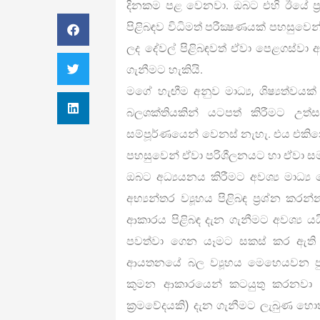
දිනකම පළ වෙනවා. ඔබට එහි ඊයේ ප‍්‍
පිළිබඳව විධිමත් පරීක්‍ෂණයක් පහසුව
ලද දේවල් පිළිබඳවත් ඒවා පෙළගස්වා ඇති 
ගැනීමට හැකියි.
මගේ හැඟීම අනුව මාධ්‍ය, ශිෂ්‍යත්ව
බලශක්තියකින් යටපත් කිරීමට උත්
සම්පූර්ණයෙන් වෙනස් නැහැ. එය එක
පහසුවෙන් ඒවා පරිශීලනයට හා ඒවා ස
ඔබට අධ්‍යයනය කිරීමට අවශ්‍ය මාධ
අභ්‍යන්තර ව්‍යූහය පිළිබඳ ප්‍රශ්න ක
ආකාරය පිළිබඳ දැන ගැනීමට අවශ්‍ය 
පවත්වා ගෙන යෑමට සකස් කර ඇති ක
ආයතනයේ බල ව්‍යූහය මෙහෙයවන පු
කුමන ආකාරයෙන් කටයුතු කරනවා දැය
ක්‍රමවේදයකි) දැන ගැනීමට ලැබුණ හො