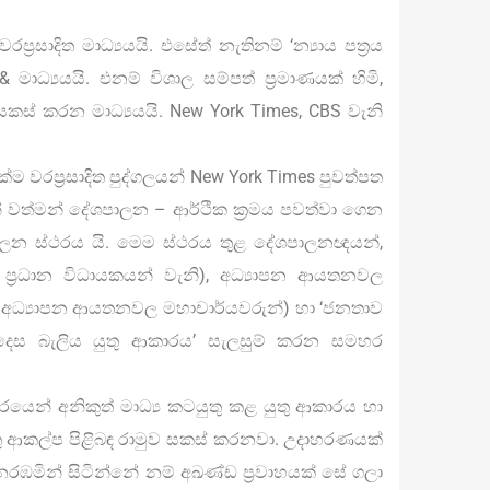
රසාදිත මාධ්‍යයයි. එසේත් නැතිනම් ‘න්‍යාය පත්‍රය
ාධ්‍යයයි. එනම් විශාල සම්පත් ප‍්‍රමාණයක් හිමි,
’ සකස් කරන මාධ්‍යයයි. New York Times, CBS වැනි
ම වරප්‍රසාදිත පුද්ගලයන් New York Times පුවත්පත
වත්මන් දේශපාලන – ආර්ථික ක‍්‍රමය පවත්වා ගෙන
පාලන ස්ථරය යි. මෙම ස්ථරය තුළ දේශපාලනඥයන්,
 ප්‍රධාන විධායකයන් වැනි), අධ්‍යාපන ආයතනවල
ස් අධ්‍යාපන ආයතනවල මහාචාර්යවරුන්) හා ‘ජනතාව
ෙස බැලිය යුතු ආකාරය’ සැලසුම් කරන සමහර
්තරයෙන් අනිකුත් මාධ්‍ය කටයුතු කළ යුතු ආකාරය හා
ළ යුතු ආකල්ප පිළිබඳ රාමුව සකස් කරනවා. උදාහරණයක්
රඹමින් සිටින්නේ නම් අඛණ්ඩ ප්‍රවාහයක් සේ ගලා