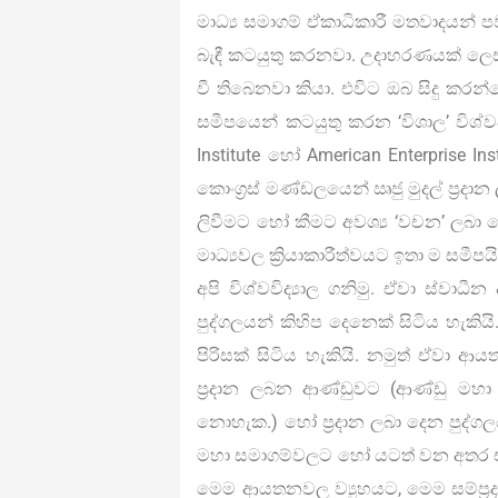
මාධ්‍ය සමාගම් ඒකාධිකාරී මතවාදයන් ප
බැඳී කටයුතු කරනවා. උදාහරණයක් ලෙස හ
වී තිබෙනවා කියා. එවිට ඔබ සිදු ක
සමීපයෙන් කටයුතු කරන ‘විශාල’ විශ්
Institute හෝ American Enterprise 
කොංග්‍රස් මණ්ඩලයෙන් ඍජු මුදල් ප්‍
ලිවීමට හෝ කීමට අවශ්‍ය ‘වචන’ ලබා ද
මාධ්‍යවල ක්‍රියාකාරීත්වයට ඉතා ම සමීපයි
අපි විශ්වවිද්‍යාල ගනිමු. ඒවා ස්වා
පුද්ගලයන් කිහිප දෙනෙක් සිටිය හැකියි
පිරිසක් සිටිය හැකියි. නමුත් ඒවා 
ප්‍රදාන ලබන ආණ්ඩුවට (ආණ්ඩු ම
නොහැක.) හෝ ප්‍රදාන ලබා දෙන පුද්ගල
මහා සමාගම්වලට හෝ යටත් වන අතර ඒ
මෙම ආයතනවල ව්‍යුහයට, මෙම සම්ප‍්‍