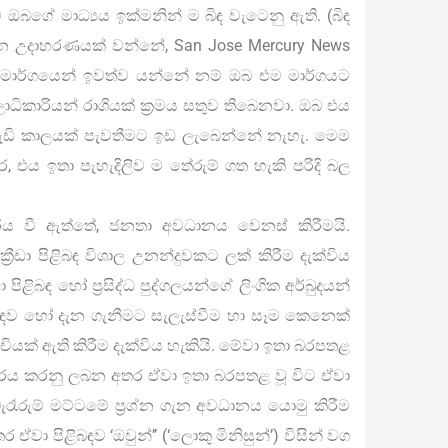
 ඔබගේ මාධ්‍යය ඉක්මනින් ම බිඳ වැටෙනු ඇති. (බිඳ
්න උදාහරණයක් වන්නේ, San Jose Mercury News
 මාර්ගයෙන් ඉවත්ව යන්නේ නම් ඔබ එම මාර්ගයට
ධිකාරියන් රාශියක් ක‍්‍රමය සතුව තිබෙනවා. ඔබ එය
වැඩි කාලයක් පැවතීමට ඉඩ ලැබෙන්නේ නැහැ. මෙම
තර, එය ඉතා පැහැදිලිව ම තේරුම් ගත හැකි පරිදි බල
්ය වී ඇත්තේ, ජනතා අවධානය වෙනස් කිරීමයි.
රීඩා පිළිබඳ විශාල උනන්දුවකට ලක් කිරීම දැක්විය
 පිළිබඳ හෝ ප්‍රසිද්ධ පුද්ගලයන්ගේ ලිංගික අර්බුදයන්
ළිබඳව හෝ දැන ගැනීමට සැලැස්වීම හා සෑම කෙනෙක්
ුචියක් ඇති කිරීම දැක්විය හැකියි. මේවා ඉතා බරපතළ
ාරය කරනු ලබන අතර ඒවා ඉතා බරපතළ වූ විට ඒවා
රෑරුම් මට්ටමේ ප්‍රශ්න ගැන අවධානය යොමු කිරීම
ා පිළිබඳව ‘ඔවුන්’’ (‘ලොකු මිනිසුන්’) විසින් වග