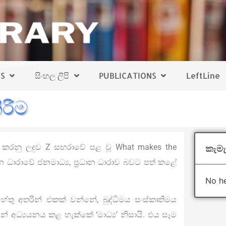
S
සිංහල ලිපි
PUBLICATIONS
LeftLine
රීම
දු කරනු ලදුව Z සඟරාවේ පළ වූ What makes the
කැමැ
ාන ධාරාවේ ජනමාධ්‍ය, ප්‍රධාන ධාරාව බවට පත් කළේ
.
No he
හේතු අතරින් එකක් වන්නේ, බුද්ධිමය සංස්කෘතිමය
් අධ්‍යයනය කළ හැක්කේ ‘මාධ්‍ය’ නිසායි. එය සෑම