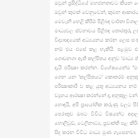
ඔවුන් ප්‍රසිද්ධියේ මහජනතාවට කියන 
ඔවුන් කුමක් වෙනුවෙන්, කුමන ආකාරයට
මෙවැනි හෙළි කිරීම් පිළිබඳ වාර්තා විශාල ප
මාධ්‍යවල ස්වභාවය පිළිබඳ තොරතුරු ලබ
විද්‍යාඥයෙක් අධ්‍යයනය කරන ලෙස සං
නම් එය එසේ කළ හැකියි. පළමුව එහි
ගොඩනගා ඇති කල්පිතය අනුව ‘මාධ්‍ය
දැයි පරීක්‍ෂා කරන්න. විශේෂයෙන්ම ‘‘
ගෙන යන ‘කල්පිතයට’ කොතරම් අනුකූල ද
පරීක්‍ෂාකාරී ව කළ යුතු අධ්‍යයනය නම්
ව්‍යූහය ආරක්‍ෂා කරන්නේ ද, අනුකූල ව
හොඳයි, අපි ප්‍රායෝගික කරුණු වලට 
පෙරාතුව ඔබට විවිධ විෂයන්ට අද
හොලිවුඞ්, ටෙලිනාට්‍ය, ප්‍රවෘත්ති පළ ක
සිදු කරන විවිධ මාධ්‍ය මුණ ගැසෙනවා