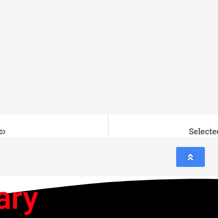
සා
Selecte
ary