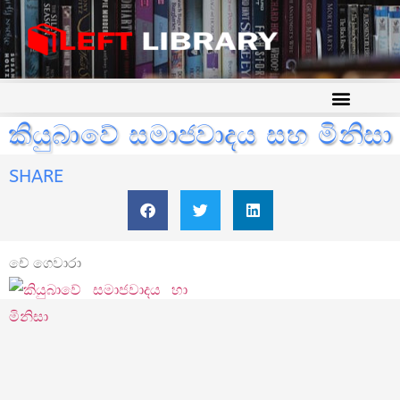
කියුබාවේ සමාජවාදය සහ මිනිසා
SHARE
චේ ගෙවාරා