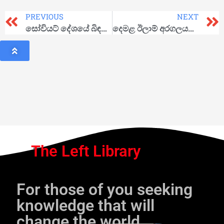
PREVIOUS
NEXT
සෝවියට් දේශයේ බිඳවැටීම සහ ධනවාදයේ වත්මන් අර්බුදය
දෙමළ ඊලාම් අරගලයට විසඳුම කුමක්ද?
The Left Library
For those of you seeking
knowledge that will
change the world