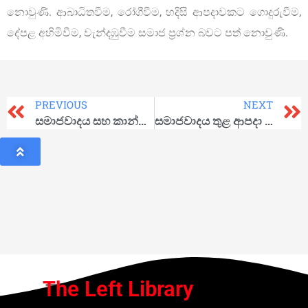
නොවුණි. ආබාධිතවීම, රෝගීවීම, හදිසි ආපදාවකට ගොදුරුවීම,
දේපළ අහිමිවීම, වැන්දඹුවීම සමාජ ප්‍රශ්න බවට පත් නොවුණි.
PREVIOUS
NEXT
සමාජවාදය සහ කාන්තා නිදහස
සමාජවාදය තුළ ආපදා කළමනාකරණය
The Left Library