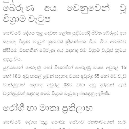
බේරුණ අය වෙනුවෙන් වූ
විශ්‍රාම වැටුප
සෝවියට් දේශය තුළ දෙවන ලෝක යුද්ධයේදී ජීවිත බේරුණු අය
සඳහාද විශ්‍රාම වැටුප් ක්‍රමයක් ක්‍රියාත්මක විය. මීට අමතරව
කිසියම් විපතකින් බේරුණු අය සඳහාද එම විශ්‍රාම වැටුප් ක්‍රමය
අදාළ විය.
යුද්ධයෙන් බේරුණු හෝ විපතකින් බේරුණු වයස අවුරුදු 16
හෝ 18ට අඩු පාසල් ළමුන් සඳහාද වයස අවුරුදු 55 හෝ ඊට වැඩි
වැන්දඹුවන් සඳහාද අවුරුදු 08ට වඩා අඩු දරුවන් ඇති
වැන්දඹුවන් සඳහාද මෙම විශ්‍රාම වැටුප ලබාදෙනු ලැබිණි.
රෝගී හා මාතෘ ප්‍රතිලාභ
සෝවියට් දේශය තුළ සෞඛ්‍ය සේවාව ජනතාවගෙන් සෑම