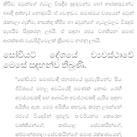
කිරීම, ඔවුන්ගේ ගැටලු විසඳීම දූදරුවන්ට හෝ භාරකරුවන්ට
බාරදී අත්හැර නොදමයි. ඒ වෙනුවට සමාජමය වශයෙන් ඔවුන්
රැකබලා ගැනීම, නඩත්තු කිරීම හා ඔවුන්ගේ ගැටලුවලට විසඳුම්
සැපයීම සිදුකරනු ලබයි. ඒ සඳහා රජය වගකියන සමාජ
ආරක්ෂණ වැඩපිළිවෙලක් ක්‍රියාවට නගනු ලබයි.
සෝවියට් දේශයේ ව්‍යවස්ථාවේ
මෙසේ සඳහන්ව තිබුණි.
“සෝවියට් සමාජවාදී ජනරජයේ පුරවැසියන්ට සිය
ජීවිතයේ මහලු අවධියේදී පමණක් නොව රෝගී
අවස්ථාවකදී සහ ආබාධිත අවස්ථාවකදී යැපීම සඳහා
අයිතිය ඇත. මෙම අයිතිය තහවුරු කරනු ලබන්නේ
රජයේ වියදමින් පුළුල්ව සංවර්ධනය කෙරෙන
වෘත්තියන්ගේ, කාර්යාල සේවකයින්ගේ,
කර්මාන්තශාලා සේවකයින්ගේ සමාජ රක්ෂණයෙන්,