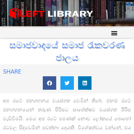
සමාජවාදයේ සමාජ රැකවරණ
ජාලය
SHARE
අප රටේ ජනගහනය වයස්ගත වෙමින් තිබේ. එනම් රටේ
ජනගහනයෙන් තරුණ පිරිසට සාපේක්ෂව වයස්ගත පිරිස
වැඩිවීමයි. මෙය අප රටේ පමණක් නොව ලෝකයේ බොහෝ
රටවල සිදුවෙමින් පවත්නා දෙයකි. විශේෂත්වය වන්නේ, එය