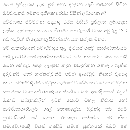
මෙම ප්‍රතිලාභය ලබා දුන් අතර දරුවන් වැඩි ගණනක් සිටින
මව්වරුන්ට අමතර ප්‍රතිලාභද රජය විසින් ලබාදෙන ලදී.
අවිවාහක මව්වරුන් සඳහාද රජය විසින් ප්‍රතිලාභ ලබාදෙනු
ලැබීය. ලබාදෙන සහනය තීරණය කෙරුණේ වයස අවුරුදු 12ට
අඩු දරුවන් කී දෙනෙකු සිටින්නේද යන කරුණ මතය.
මේ ආකාරයෙන් සමාජවාදය තුළ දී වයස් ගතවූ, අසරණභාවයට
පත්වූ, රෝගී හෝ ආබාධිත තත්වයට පත්වූ කිසිවෙකු ධනවාදයේදී
මෙන් අත්හැර දමනු ලැබුවේ නැත. එවැන්නන් රැකබලා ගැනීම
දරුවන්ට හෝ භාරකරුවන්ට පවරා ආණ්ඩුව නිදහස් වූයෙද
නැත. සමාජවාදී රජය ඔවුන් සැමගේ වගකීම භාරගත් අතර ඔවුන්
සමාජමය වශයෙන් රැකබලා ගත්තේය. ධනවාදයේදී මෙන් ඔවුන්
මානව සබඳතාවලින් ඉවත් කොට මහලු නිවාස හෝ
ආබාධිතාගාරවලට ගාල් නොකළේය. ඔවුන්ද තම රටේ
පුරවැසියන් සේ සලකා රැකබලා ගත්තේය. මේ නිසා
සමාජවාදයේදී වයස් ගතවීම සමාජ ප්‍රශ්නයක් බවට පත්