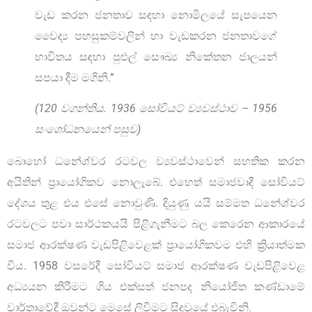
වැඩ කරන ජනතාව සඳහා නොමිලයේ සැපයෙන
වෛද්‍ය පහසුකම්වලින් හා වැඩකරන ජනතාවගේ
භාවිතය සඳහා පුළුල් සෞඛ්‍ය නිකේතන ජාලයන්
සපයා දීම මගිනි.”
(120 වගන්තිය. 1936 සෝවියට් ව්‍යවස්ථාව – 1956
සංශෝධනයෙන් පසුව)
බොහෝ ධනේශ්වර රටවල ව්‍යවස්ථාවෙන් සහතික කරන
අයිතින් ප්‍රායෝගිකව නොලැබේ. එහෙත් සමාජවාදී සෝවියට්
දේශය තුළ එය එසේ නොවුණි. දියුණු යයි සම්මත ධනේශ්වර
රටවලට පවා සාර්ථකයයි පිළිගැනීමට බල කෙරෙන ආකාරයේ
සමාජ ආරක්ෂණ වැඩපිළිවෙළක් ප්‍රායෝගිකවම එහි ක්‍රියාත්මක
විය. 1958 වසරේදී සෝවියට් සමාජ ආරක්ෂණ වැඩපිළිවෙළ
අධ්‍යයන කිරීමට ගිය එක්සත් ජනපද නියෝජිත කණ්ඩාමේ
වාර්තාවේදී ඔවුන්ට මෙසේ ලිවීමට සිදුවූයේ එබැවිනි.