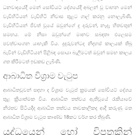
ධනවාදයේදී මෙන් සෝවියට් දේශයේදී අබලන් වූ වාහන මෙන්
වැඩිහිටියන් වැඩිහිටි නිවාස තුළට ගාල් කරනු නොලැබිණි.
වැඩිහිටියන් ජීවත් වූයේ ඔවුන්ගේ දූ දරුවන්, නෑදෑ හිතවතුන්
සමඟය. මේ නිසා ඔවුන්ගේ මානව සබඳතා එලෙසම
පවත්වාගෙන යාහැකි විය. දූදරුවන්ටද නිදහස් කාලයක් තිබූ
බැවින් වැඩිහිටියන් පිළිබඳ සොයා බැලීමටත් ඔවුන් සමඟ කාලය
ගත කිරීමටත් ඉඩකඩ ලැබිණි.
ආබාධිත විශ්‍රාම වැටුප
ආබාධිතවූවන් සඳහා ද විශ්‍රාම වැටුප් ක්‍රමයක් සෝවියට් දේශය
තුළ ක්‍රියාත්මක විය. ආබාධිත තත්වය ඇතිවූයේ රැකියාවේ
නිරතව සිටියදීද ආබාධිත තත්වය තාවකාලිකද ආදී කරුණු මත
ආබාධිත විශ්‍රාම වැටුප කාණ්ඩ 18කට වර්ග කර තිබුණි.
යුද්ධයෙන් හෝ විපතකින්