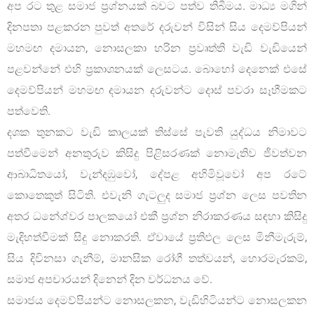
අප රට තුළ සමාජ ප්‍රශ්නයක් බවට පත්ව තිබීමය. මාධ්‍ය මගින්
දිනපතා පළකරන පුවත් අතරේ දරුවන් විසින් සිය දෙමව්පියන්
මහමඟ දමායන, නොසලකා හරින ප්‍රවෘත්ති වැඩි වැඩියෙන්
පළවන්නේ එහි ප්‍රකාශනයක් ලෙසටය. බොහෝ දෙනෙක් එසේ
දෙමව්පියන් මහමඟ දමායන දරුවන්ට දොස් පවරා සෑහීමකට
පත්වෙති.
දශක තුනකට වැඩි කාලයක් තිස්සේ පැවති යුද්ධය නිමාවට
පත්වීමෙන් අනතුරුව කිසිදු පිළිසරණක් නොමැතිව ජීවත්වන
ආබාධිතයෝ, වැන්දඹුවෝ, දේපළ අහිමිවූවෝ අප රටේ
කොතෙකුත් සිටිති. එවැනි ගැටලුද සමාජ ප්‍රශ්න ලෙස පවතින
අතර ධනේශ්වර පාලකයෝ එකී ප්‍රශ්න නිරාකරණය සඳහා කිසිදු
මැදිහත්වීමක් සිදු නොකරති. ඒවායේ ප්‍රතිඵල ලෙස මිනීමැරුම්,
සිය දිවිනසා ගැනීම්, මානසික රෝගී තත්වයන්, හොරමැරකම්,
සමාජ අපචාරයන් දිනෙන් දින වර්ධනය වේ.
සමාජය දෙමව්පියන්ට නොසලකන, වැඩිහිටියන්ට නොසලකන