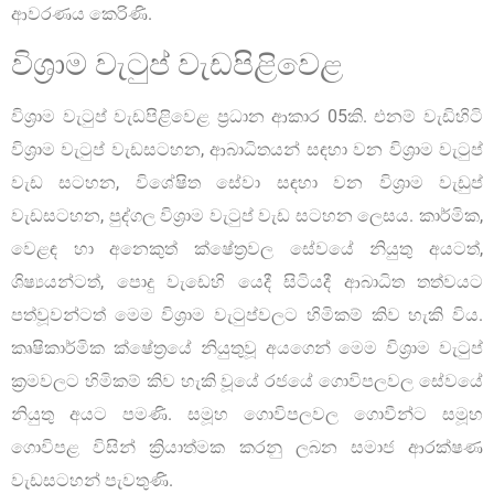
ආවරණය කෙරිණි.
විශ්‍රාම වැටුප් වැඩපිළිවෙළ
විශ්‍රාම වැටුප් වැඩපිළිවෙළ ප්‍රධාන ආකාර 05කි. එනම් වැඩිහිටි
විශ්‍රාම වැටුප් වැඩසටහන, ආබාධිතයන් සඳහා වන විශ්‍රාම වැටුප්
වැඩ සටහන, විශේෂිත සේවා සඳහා වන විශ්‍රාම වැඩුප්
වැඩසටහන, පුද්ගල විශ්‍රාම වැටුප් වැඩ සටහන ලෙසය. කාර්මික,
වෙළඳ හා අනෙකුත් ක්ෂේත්‍රවල සේවයේ නියුතු අයටත්,
ශිෂ්‍යයන්ටත්, පොදු වැඩෙහි යෙදී සිටියදී ආබාධිත තත්වයට
පත්වූවන්ටත් මෙම විශ්‍රාම වැටුප්වලට හිමිකම් කිව හැකි විය.
කෘෂිකාර්මික ක්ෂේත්‍රයේ නියුතුවූ අයගෙන් මෙම විශ්‍රාම වැටුප්
ක්‍රමවලට හිමිකම් කිව හැකි වූයේ රජයේ ගොවිපලවල සේවයේ
නියුතු අයට පමණි. සමූහ ගොවිපලවල ගොවීන්ට සමූහ
ගොවිපළ විසින් ක්‍රියාත්මක කරනු ලබන සමාජ ආරක්ෂණ
වැඩසටහන් පැවතුණි.