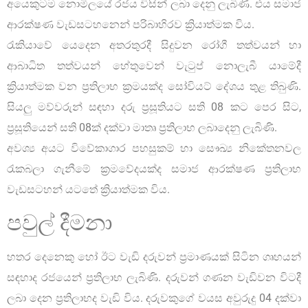
අයෙකුටම නොමිලයේ රජය විසින් ලබා දෙනු ලැබිණි. එය සමාජ
ආරක්ෂණ වැඩසටහනෙන් පරිබාහිරව ක්‍රියාත්මක විය.
රැකියාවේ යෙදෙන අතරතුරදී සිදුවන රෝගී තත්වයන් හා
ආබාධිත තත්වයන් හේතුවෙන් වැටුප් නොලැබී යාමේදී
ක්‍රියාත්මක වන ප්‍රතිලාභ ක්‍රමයක්ද සෝවියට් දේශය තුළ තිබුණි.
සියලු මව්වරුන් සඳහා දරු ප්‍රසූතියට සති 08 කට පෙර සිට,
ප්‍රසූතියෙන් සති 08ක් දක්වා මාතෘ ප්‍රතිලාභ ලබාදෙනු ලැබිණි.
අවශ්‍ය අයට විවේකාගාර පහසුකම් හා සෞඛ්‍ය නිකේතනවල
රැකබලා ගැනීමේ ක්‍රමවේදයක්ද සමාජ ආරක්ෂණ ප්‍රතිලාභ
වැඩසටහන් යටතේ ක්‍රියාත්මක විය.
පවුල් දීමනා
හතර දෙනෙකු හෝ ඊට වැඩි දරුවන් ප්‍රමාණයක් සිටින ගෘහයන්
සඳහාද රජයෙන් ප්‍රතිලාභ ලැබිණි. දරුවන් ගණන වැඩිවන විටදී
ලබා දෙන ප්‍රතිලාභද වැඩි විය. දරුවකුගේ වයස අවුරුදු 04 දක්වා