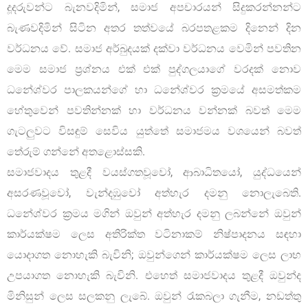
දූදරුවන්ට බැනවදිමින්, සමාජ අපචාරයන් සිදුකරන්නන්ට
බැණවදිමින් සිටින අතර තත්වයේ බරපතළකම දිනෙන් දින
වර්ධනය වේ. සමාජ අර්බුදයක් දක්වා වර්ධනය වෙමින් පවතින
මෙම සමාජ ප්‍රශ්නය එක් එක් පුද්ගලයාගේ වරදක් නොව
ධනේශ්වර පාලකයන්ගේ හා ධනේශ්වර ක්‍රමයේ අසමත්කම
හේතුවෙන් පවතින්නක් හා වර්ධනය වන්නක් බවත් මෙම
ගැටලුවට විසඳුම් සෙවිය යුත්තේ සමාජමය වශයෙන් බවත්
තේරුම් ගන්නේ අතළොස්සකි.
සමාජවාදය තුළදී වයස්ගතවූවෝ, ආබාධිතයෝ, යුද්ධයෙන්
අසරණවූවෝ, වැන්දඹුවෝ අත්හැර දමනු නොලැබෙති.
ධනේශ්වර ක්‍රමය මගින් ඔවුන් අත්හැර දමනු ලබන්නේ ඔවුන්
කාර්යක්ෂම ලෙස අතිරික්ත වටිනාකම් නිෂ්පාදනය සඳහා
යොදාගත නොහැකි බැවිනි; ඔවුන්ගෙන් කාර්යක්ෂම ලෙස ලාභ
උපයාගත නොහැකි බැවිනි. එහෙත් සමාජවාදය තුළදී ඔවුන්ද
මිනිසුන් ලෙස සලකනු ලැබේ. ඔවුන් රැකබලා ගැනීම, නඩත්තු