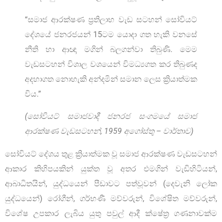
“සමාජ ආරක්ෂණ ප්‍රතිලාභ වැඩ සටහන් සෝවියට්
දේශයේ ජනරජයන් 15ටම යොදා ගත හැකි වනසේ
නීති හා ආඥා මගින් බලගන්වා තිබුණි. මෙම
වැඩසටහන් විශාල වශයෙන් විමධ්‍යගත කර තිබුණද
අදහාගත නොහැකි අන්දමින් සමාන ලෙස ක්‍රියාත්මක
විය.”
(සෝවියට් සමාජවාදී ජනරජ සංගමයේ සමාජ
ආරක්ෂණ වැඩසටහන්, 1959 අගෝස්තු – වාර්තාව)
සෝවියට් දේශය තුළ ක්‍රියාත්මක වූ සමාජ ආරක්ෂණ වැඩසටහන්
ආකාර කිහිපයකින් යුක්ත වූ අතර එමගින් වැඩිහිටියන්,
ආබාධිතයින්, යුද්ධයෙන් පීඩාවට පත්වූවන් (දෙවැනි ලෝක
යුද්ධයෙන්) රෝගීන්, ගර්භණී මව්වරුන්, විශේෂිත මව්වරුන්,
විශේෂ උපකාර ලැබිය යුතු පවුල් ආදී ක්ෂේත්‍ර ගණනාවක්ම