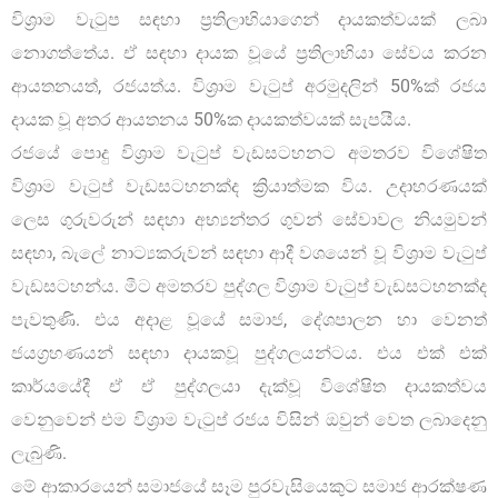
විශ්‍රාම වැටුප සඳහා ප්‍රතිලාභියාගෙන් දායකත්වයක් ලබා
නොගත්තේය. ඒ සඳහා දායක වූයේ ප්‍රතිලාභියා සේවය කරන
ආයතනයත්, රජයත්ය. විශ්‍රාම වැටුප් අරමුදලින් 50%ක් රජය
දායක වූ අතර ආයතනය 50%ක දායකත්වයක් සැපයීය.
රජයේ පොදු විශ්‍රාම වැටුප් වැඩසටහනට අමතරව විශේෂිත
විශ්‍රාම වැටුප් වැඩසටහනක්ද ක්‍රියාත්මක විය. උදාහරණයක්
ලෙස ගුරුවරුන් සඳහා අභ්‍යන්තර ගුවන් සේවාවල නියමුවන්
සඳහා, බැලේ නාට්‍යකරුවන් සඳහා ආදී වශයෙන් වූ විශ්‍රාම වැටුප්
වැඩසටහන්ය. මීට අමතරව පුද්ගල විශ්‍රාම වැටුප් වැඩසටහනක්ද
පැවතුණි. එය අදාළ වූයේ සමාජ, දේශපාලන හා වෙනත්
ජයග්‍රහණයන් සඳහා දායකවූ පුද්ගලයන්ටය. එය එක් එක්
කාර්යයේදී ඒ ඒ පුද්ගලයා දැක්වූ විශේෂිත දායකත්වය
වෙනුවෙන් එම විශ්‍රාම වැටුප් රජය විසින් ඔවුන් වෙත ලබාදෙනු
ලැබුණි.
මේ ආකාරයෙන් සමාජයේ සෑම පුරවැසියෙකුට සමාජ ආරක්ෂණ