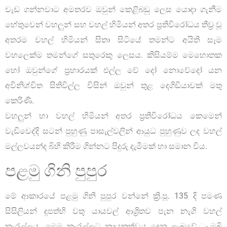
වැඩ ගන්නවාට අමතරව ඔවුන් කෙළිබඩු ලෙස යොදා ගැනීම
හේතුවෙන් වහලුන් සහ වහල් හිමියන් අතර ප්‍රතිවිරෝධය තීව්‍ර වූ
අතරම වහල් හිමියන් සිතා සිටියේ තමන්ට අයිති සෑම
වහලෙක්ම තමන්ගේ සතුරෙකු ලෙසය. කිසියම්ම මෙහොතක
හෝ ඔවුන්ගේ ප්‍රහාරයක් එල්ල වේ දෝ නොවේදෝ යන
අවිනිශ්චිත සිතිවිල්ල විසින් ඔවුන් තුළ දෙගිඩියාවක් මතු
කෙරිණි.
වහලුන් හා වහල් හිමියන් අතර ප්‍රතිවිරෝධය කෙමෙන්
වැඩිවෙද්දි සටන් පුහුණු පාසැල්වලින් ආයුධ පුහුණුව ලද වහල්
මල්ලවයන්ද බිහි කිරීම ගින්නට පිදුරු දැමීමක් හා සමාන විය.
පළමු ගිනි පුපුර
මේ ආකාරයේ පළමු ගිනි පුපුර වන්නේ ක්‍රි.පූ. 135 දි පමණ
සිසිලියන් දූපත්හි වතු යායවල් ආශ්‍රිතව පැන නැගි වහල්
කැරැල්ලය. මෙම කැරැල්ලට නායකත්වය දෙනු ලැබුවේ ෑමබි