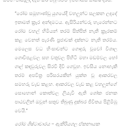
“රෝම සමූහාණ්ඩු යුගයේදි වහලුන්ට සලකන ලදදේ
ඉතාමත් ක්‍රෑර අන්දමටය. ඇසිරියන්වරු හැරෙන්නට
රෝම වහල් හිමියන් තරම් සිත්පිත් නැති ක්‍රෑරකම්
කළ වෙනත් පැරණි ප්‍රජාවක් දක්නට නැති තරම්ය.
මෙලෙස වධ හිංසාවන්ට ගොදුරු වූවෝ විශාල
ගොවිපළවල සහ වතුවල පිහිටි මහා මඩම්වල හෝ
ගාල් කඳවුරුවල සිරවී දිවි ගෙවූහ. ඉවසිය නොහැකි
තරම් අපවිත්‍ර පරිසරයකින් යුක්ත වූ ආකරවල
සමහරු වැඩ කළහ. ආකරවල වැඩ කළ වහලුන්ගේ
සොහොන් කොත්වල ලියැවී ඇති ශෝක ජනක
පාඨවලින් ඔවුන් සතුව තිබුණු දුක්බර ජීවිතය පිළිමිඹු
වෙයි.”
රෝම ශිෂ්ටාචාරය – ඇකිරියගල ඒකනායක