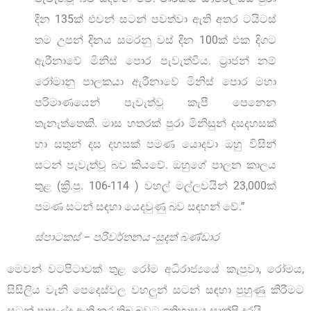
දින 135ක් එවන් සටන් පවත්වා ඇති අතර ටයිටස්
තම උපන් දිනය සමරනු වස් දින 100ක් එක දිගට
ඇරීනාවේ මිනිස් පොර පැවැත්වීය. ට්‍රාජන් නම්
රෝමානු පාලකයා ඇරීනාවේ මිනිස් පොර මහා
පරිමාණයෙන් පැවැත්වූ කැපී පෙනෙන
තැනැත්තෙකි. මාස හතරක් පුරා මිනිසුන් දසදහසක්
හා සතුන් දස දහසක් පමණ යොදවා ඔහු විසින්
සටන් පැවැත්වූ බව කියවේ. ඔහුගේ පාලන කාලය
තුළ (ක්‍රි.පූ. 106-114 ) වහල් මල්ලවයින් 23,000ක්
පමණ සටන් සඳහා යෙදවුණු බව සඳහන් වේ.”
ස්පාටකස් – පරිවර්තනය -සුදත් බණ්ඩාර
මෙවන් වටපිටාවක් තුළ රෝම අධිරාජ්‍යයේ කැපුවා, රෝමය,
සිසිලිය වැනි පෙදෙස්වල වහලුන් සටන් සඳහා පුහුණු කිරීමට
සටන් පාසැල්ද ඇති කර තිබු බවට ඉතිහාසය සාක්ෂි දරයි.