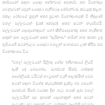
කාර්යයන් සඳහා යොදා ගන්නවාට අමතරව තම විනෝදය
වෙනුවෙන් ඔවුන් යොදවා ගැනීමටද රෝමන්වරු කටයුතු කළහ.
එකල රෝමයේ ප්‍රභූන් අතර ප්‍රධාන විනෝදාංශයක් වී තිබුණේ
වහල් මල්ලවයන් (ඨක්ාස්එදර) අතර සටන් නැරඹීමයි.
මල්ලවයන් දෙදෙනෙකුගේ හෝ කිහිපදෙනෙකු අතර නැතිනම්
සතුන් සහ මල්ලවයන් අතර “ඇරීනාව” නමින් නම් කරන ලද
භූමියෙහි සටන්වලට යොදවා වහලුන් සංහාරයට ලක් කිරීම එම
විනෝදාංශය විය.
“වහල් මල්ලවයන් පිළිබද රෝම ඉතිහාසයේ ලියවී
ඇති දේ බොහෝය. ඔගස්ටස් සීසර්, මාර්කස්
ඖරේලියස්, ටයිටස් හා ට්‍රාජන් වැනි පාලකයින් මෙම
සටන් සඳහා විශේෂ කැමැත්තක් දැක්වූ බව පෙනේ.
ඔගස්ටස් සීසර් වරෙක දින හැට හයක් පුරා වහල්
මල්ලවයින් දස දහසක් දෙනෙකුන් අතර සටන්
පැවැත්වූ බව සඳහන් වේ. මාර්කස් ඖරේලියස් පුරා