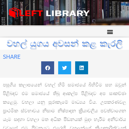
වහල් යුගය අවසන් කළ කැරලි
SHARE
පසුගිය කලාපයෙන් වහල් හිමි සමාජයේ බිහිවීම සහ ඔවුන්
පිළිබඳව එම සමාජයේ තිබූ ආකල්ප පිළිබදව අප සාකච්ඡා
කළෙමු. වහලා යනු සූරාකෑමේ මාධ්‍යය විය. උපකරණවල
ප්‍රාථමික ස්වභාවය නිසාම නිෂ්පාදන ක්‍රියාවලිය පවත්වාගෙන
යෑම සඳහා වහලා මත අධික පීඩනයක් මුදා හැරීම අනිවාර්ය
වූවාසේ එම පීඩනයට එරෙහි වහලුන්ගේ ක්‍රියාකාරිත්වයත්