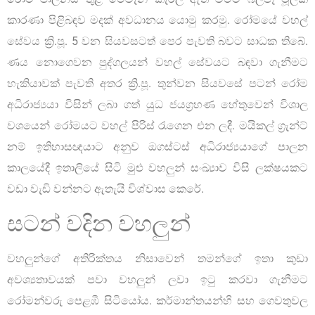
කාරණා පිළිබඳව මදක් අවධානය යොමු කරමු. රෝමයේ වහල්
සේවය ක්‍රි.පූ. 5 වන සියවසටත් පෙර පැවති බවට සාධක තිබේ.
ණය නොගෙවන පුද්ගලයන් වහල් සේවයට බඳවා ගැනීමට
හැකියාවක් පැවති අතර ක්‍රි.පූ. තුන්වන සියවසේ පටන් රෝම
අධිරාජ්‍යයා විසින් ලබා ගත් යුධ ජයග්‍රහණ හේතුවෙන් විශාල
වශයෙන් රෝමයට වහල් පිරිස් රැගෙන එන ලදී. මයිකල් ග්‍රැන්ට්
නම් ඉතිහාසඥයාට අනුව ඔගස්ටස් අධිරාජ්‍යයාගේ පාලන
කාලයේදී ඉතාලියේ සිටි මුළු වහලුන් සංඛ්‍යාව විසි ලක්ෂයකට
වඩා වැඩි වන්නට ඇතැයි විශ්වාස කෙරේ.
සටන් වදින වහලුන්
වහලුන්ගේ අතිරික්තය නිසාවෙන් තමන්ගේ ඉතා කුඩා
අවශ්‍යතාවයක් පවා වහලුන් ලවා ඉටු කරවා ගැනීමට
රෝමන්වරු පෙළඹී සිටියෝය. කර්මාන්තයන්හි සහ ගෙවතුවල