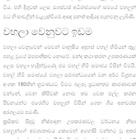
විය. එහි දිගුවක් ලෙස ඔගස්ටස් අධිරාජයාගේ සමයේ වහලුන්
වධ හිංසාවලින් වැළැක්වීමේ ආඥා පනත් ආදියද පැනවනු ලැබිණි.
වහලා වෙනුවට ඉඩම
වහලා වෙනුවෙන් මෙවන් මානුෂීය අදහස් වහල් හිමියන් තුළ
පහළ වූයේ ඕපපාතිකව නොවේ. මන්ද කථා කරන උපකරණයක්
ලෙස වහලා හැදින්වූයේද එම වහල් හිමි සමාජය විසින් වීමයි.
වහල් හිමි සමාජයේ වහලා සම්බන්ධයෙන් වන අර්ථ විග්‍රහය
අංශක 180කින් භ්‍රමණයට වීමට බලපෑ ප්‍රධානතම කාරණාවක්
වන්නේ, වෙන කිසිවක් නොව තම වෙත එල්ල කරන
පීඩනයන්ට එරෙහිව වහලුන් විසින් ගෙන ගිය අනවරත
අරගලයම පමණි.
ක්‍රමිකව සිදුවූ නිෂ්පාදන උපකරණවල වර්ධනය නිසා
වහලුන්ගේ අවශ්‍යතාවය කෙමෙන් අහෝසි වන්නට වූ අතර