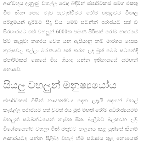
ආශ්වාදය දැනුණු වහල්ලු රොද බඳිමින් ස්පාර්ටකස් සමග එකතු
වීම නිසා මෙය මැඩ පැවැත්වීමට රෝම හමුදාවට විශාල
පරිශ්‍රමයත් දැරීමට සිදු විය. මෙම සටනින් පරාජයට පත් වී
සිරභාරයට ගත් වහලුන් 6000ක පමණ පිරිසක් රෝම නගරයේ
සිට කැපුවා නගරය වෙත යන ඇපියානු නම් මාර්ගය දෙපස
කුරුසවල එල්ලා මරණයට පත් කරන ලද මුත් මෙම සටනේදී
ස්පාර්ටකස් කෙසේ මිය ගියාද යන්න ඉතිහාසයේ සටහන්
නොවේ.
සියලු වහලුන් මනුෂ්‍යයෝය
ස්පාර්ටකස් විසින් නායකත්වය දෙන ලදැයි සඳහන් වහල්
කැරැල්ල පරාජයට පත් වුවත් එය මුළු මහත් රෝම අධිරාජ්‍යයටම
වහලුන් සම්බන්ධයෙන් නැවත සිතා බැලීමට බලකරන ලදී.
විශේෂයෙන්ම වහලා මින් මතුවට පාලනය කළ යුත්තේ කිනම්
ආකාරයටද යන්න පිළිබද වහල් හිමි සමාජය තුළ නොයෙක්