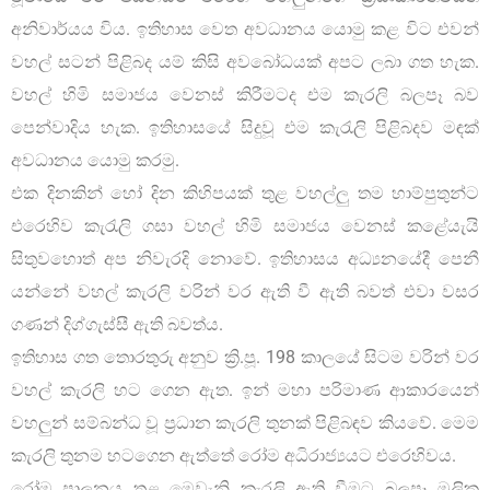
අනිවාර්යය විය. ඉතිහාස වෙත අවධානය යොමු කළ විට එවන්
වහල් සටන් පිළිබද යම් කිසි අවබෝධයක් අපට ලබා ගත හැක.
වහල් හිමි සමාජය වෙනස් කිරීමටද එම කැරලි බලපෑ බව
පෙන්වාදිය හැක. ඉතිහාසයේ සිදුවූ එම කැරැලි පිළිබදව මඳක්
අවධානය යොමු කරමු.
එක දිනකින් හෝ දින කිහිපයක් තුළ වහල්ලු තම හාම්පුතුන්ට
එරෙහිව කැරැලි ගසා වහල් හිමි සමාජය වෙනස් කළේයැයි
සිතුවහොත් අප නිවැරදි නොවේ. ඉතිහාසය අධ්‍යනයේදී පෙනී
යන්නේ වහල් කැරලි වරින් වර ඇති වී ඇති බවත් එවා වසර
ගණන් දිග්ගැස්සී ඇති බවත්ය.
ඉතිහාස ගත තොරතුරු අනුව ක්‍රි.පූ. 198 කාලයේ සිටම වරින් වර
වහල් කැරලි හට ගෙන ඇත. ඉන් මහා පරිමාණ ආකාරයෙන්
වහලුන් සම්බන්ධ වූ ප්‍රධාන කැරලි තුනක් පිළිබඳව කියවේ. මෙම
කැරලි තුනම හටගෙන ඇත්තේ රෝම අධිරාජ්‍යයට එරෙහිවය.
රෝම පාලනය තුළ මෙවැනි කැරලි ඇති වීමට බලපෑ මූලික