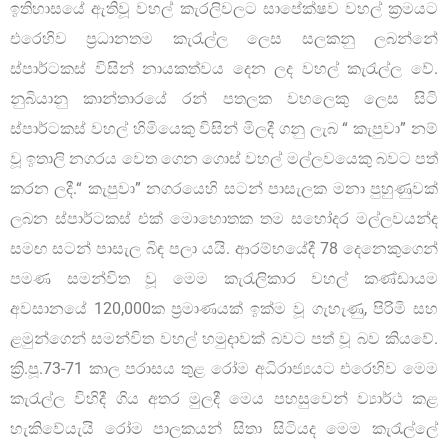
ඉතිහාසයේ ඇතිවූ වහල් කැරලිවලට සාපේක්ෂව වහල් ක්‍රමයට
එරෙහිව ප්‍රධානතම කැරැල්ල ලෙස සලකනු ලබන්නේ
ස්පාර්ටකස් විසින් නායකත්වය දෙන ලද වහල් කැරැල්ල වේ.
නුබියානු කාන්තාරයේ රන් පතලක වහලෙකු ලෙස සිටි
ස්පාර්ටකස් වහල් හිමියෙකු විසින් මිලදී ගනු ලැබ “ කැපුවා” නම්
වූ ඉතාලි නගරය වෙත ගෙන ගොස් වහල් මල්ලවයෙකු බවට පත්
කරන ලදී.“ කැපුවා” නගරයෙහි සටන් පාසැලක මනා පුහුණුවක්
ලබන ස්පාර්ටකස් එක් මොහොතක තම සහෝදර මල්ලවයන්ද
සමඟ සටන් පාසැල බිඳ පලා යයි. ආරම්භයේදී 78 දෙනෙකුගෙන්
පමණ සමන්විත වූ මෙම කැරැලිකාර වහල් කණ්ඩායම
අවසානයේ 120,000ක ප්‍රමාණයක් ඉක්ම වූ ගැහැණු, පිරිමි සහ
ළමුන්ගෙන් සමන්විත වහල් හමුදාවක් බවට පත් වූ බව කියවේ.
ක්‍රි.පූ.73-71 කාල පරාසය තුළ රෝම අධිරාජ්‍යයට එරෙහිව මෙම
කැරැල්ල විහිදී ගිය අතර මුලදී මෙය පහසුවෙන් ව්‍යාර්ථ කළ
හැකිවේයැයි රෝම පාලකයන් සිතා සිටියද මෙම කැරැල්ලේ