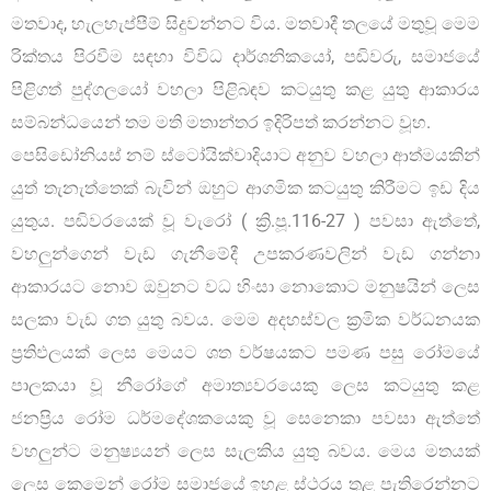
මතවාද, හැලහැප්පීම් සිදුවන්නට විය. මතවාදී තලයේ මතුවූ මෙම
රික්තය පිරවීම සඳහා විවිධ දාර්ශනිකයෝ, පඬිවරු, සමාජයේ
පිළිගත් පුද්ගලයෝ වහලා පිළිබඳව කටයුතු කළ යුතු ආකාරය
සම්බන්ධයෙන් තම මති මතාන්තර ඉදිරිපත් කරන්නට වූහ.
පෙසිඩෝනියස් නම් ස්ටෝයික්වාදියාට අනුව වහලා ආත්මයකින්
යුත් තැනැත්තෙක් බැවින් ඔහුට ආගමික කටයුතු කිරීමට ඉඩ දිය
යුතුය. පඬිවරයෙක් වූ වැරෝ ( ක්‍රි.පූ.116-27 ) පවසා ඇත්තේ,
වහලුන්ගෙන් වැඩ ගැනීමේදී උපකරණවලින් වැඩ ගන්නා
ආකාරයට නොව ඔවුනට වධ හිංසා නොකොට මනුෂයින් ලෙස
සලකා වැඩ ගත යුතු බවය. මෙම අදහස්වල ක්‍රමික වර්ධනයක
ප්‍රතිඵලයක් ලෙස මෙයට ශත වර්ෂයකට පමණ පසු රෝමයේ
පාලකයා වූ නීරෝගේ අමාත්‍යවරයෙකු ලෙස කටයුතු කළ
ජනප්‍රිය රෝම ධර්මදේශකයෙකු වූ සෙනෙකා පවසා ඇත්තේ
වහලුන්ට මනුෂ්‍යයන් ලෙස සැලකිය යුතු බවය. මෙය මතයක්
ලෙස කෙමෙන් රෝම සමාජයේ ඉහළ ස්ථරය තුළ පැතිරෙන්නට