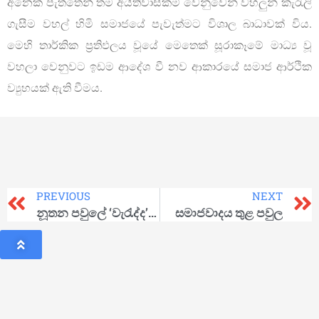
අනෙක් පැත්තෙන් තම අයිතිවාසිකම් වෙනුවෙන් වහලුන් කැරැලි
ගැසීම වහල් හිමි සමාජයේ පැවැත්මට විශාල බාධාවක් විය.
මෙහි තාර්කික ප්‍රතිඵලය වූයේ මෙතෙක් සූරාකෑමේ මාධ්‍ය වූ
වහලා වෙනුවට ඉඩම ආදේශ වී නව ආකාරයේ සමාජ ආර්ථික
ව්‍යුහයක් ඇති වීමය.
PREVIOUS
NEXT
නූතන පවුලේ ‘වැරැද්ද’ කුමක්ද?
සමාජවාදය තුළ පවුල