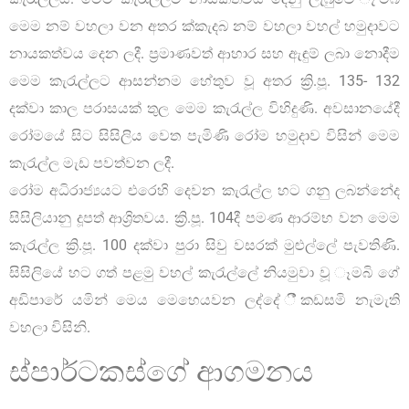
මෙම නම් වහලා වන අතර ක්‍කැදබ නම් වහලා වහල් හමුදාවට
නායකත්වය දෙන ලදී. ප්‍රමාණවත් ආහාර සහ ඇඳුම් ලබා නොදීම
මෙම කැරැල්ලට ආසන්නම හේතුව වූ අතර ක්‍රි.පූ. 135- 132
දක්වා කාල පරාසයක් තුල මෙම කැරැල්ල විහිදුණි. අවසානයේදී
රෝමයේ සිට සිසිලිය වෙත පැමිණි රෝම හමුදාව විසින් මෙම
කැරැල්ල මැඩ පවත්වන ලදී.
රෝම අධිරාජ්‍යයට එරෙහි දෙවන කැරැල්ල හට ගනු ලබන්නේද
සිසිලියානු දූපත් ආශ්‍රිතවය. ක්‍රි.පූ. 104දී පමණ ආරම්භ වන මෙම
කැරැල්ල ක්‍රි.පූ. 100 දක්වා පුරා සිවු වසරක් මුළුල්ලේ පැවතිණි.
සිසිලියේ හට ගත් පළමු වහල් කැරැල්ලේ නියමුවා වූ ෑමබි ගේ
අඩිපාරේ යමින් මෙය මෙහෙයවන ලද්දේ ී්කඩසමි නැමැති
වහලා විසිනි.
ස්පාර්ටකස්ගේ ආගමනය