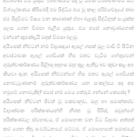
අවතීර්ණ විය යුතුය. ඉතිහාසයේ සිදු වූ යමක් වර්තමානයේ සිට
විශ්ලේෂණය කිරීමේදී එම සිද්ධිය එය වූ කාල පරිච්චේදයේ තබා
එම සිදුවීමට විෂය වන කාරණාත් ඒහා බැදුණු සිද්ධීනුත් සංයුක්ත
ලෙස ගෙන විමසා බැලිය යුතුය. එය එසේ නොවුණහොත්
වන්නේ කුමක්දැයි මදක් විමසා බලමු.
අයිසෙක් නිව්ටන් නම් විද්‍යාඥයා ඇපල් ගසක් මුල වාඩි වී සිටින
අවස්ථාවක ඇපල් ගෙඩියක් හිස මතට වැටීම හේතුවෙන්
ගුරුත්වාකර්ෂණය පිළිබද අදහස ඔහු තුළ ඇතිවූ බව කුඩා කළ අප
කියවා ඇත. අයිසෙක් නිව්ටන්ගේ හිස මතට ඇපල් ගෙඩියක්
නොවැටුණානම් ගුරුත්වාකර්ෂණය යන සංකල්පය අද අප
හමුවේ නොමැතිද? එසේ නම් මෙය තේරුම් ගන්නේ කෙසේද ?
අයිසෙක් නිව්ටන් ජීවත් වූ වකවානුව, ඔහු හා සමාන්තරව
විද්‍යාත්මක පරීක්ෂණයන්හි නිරත වූ පිරිස්, ඔවුන්ගේ
පරීක්ෂණවල ස්වභාවය, ඒ මොහොත වන විට විද්‍යාව අත්පත්
කර ගෙන තිබූ සංවර්ධනයේ මට්ටම, ඒ මොහොතේ සමාජයේ