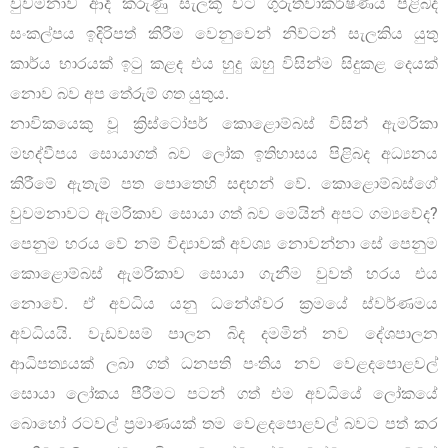
වුවමනාව ආදි කරුණු සැලකූ විට ගුරුත්වාකර්ෂණය පිළිබද
සංකල්පය ඉදිරිපත් කිරීම වෙනුවෙන් නිව්ටන් සැලකිය යුතු
කාර්ය භාරයක් ඉටු කළද එය හුදු ඔහු විසින්ම සිදුකළ දෙයක්
නොව බව අප තේරුම් ගත යුතුය.
නාවිකයෙකු වූ ක්‍රිස්ටෝපර් කොළොම්බස් විසින් ඇමරිකා
මහද්වීපය සොයාගත් බව ලෝක ඉතිහාසය පිළිබද අධ්‍යනය
කිරීමේ ඇතැම් පත පොතෙහි සඳහන් වේ. කොළොම්බස්ගේ
වුවමනාවට ඇමරිකාව සොයා ගත් බව මෙයින් අපට ගම්‍යවේද?
පෙනුම හරය වේ නම් විද්‍යාවක් අවශ්‍ය නොවන්නා සේ පෙනුම
කොළොම්බස් ඇමරිකාව සොයා ගැනීම වුවත් හරය එය
නොවේ. ඒ අවධිය යනු ධනේශ්වර ක්‍රමයේ ස්වර්ණමය
අවධියයි. වැඩවසම් පාලන බිද දමමින් නව දේශපාලන
ආධිපත්‍යයක් ලබා ගත් ධනපති පංතිය නව වෙළදපොළවල්
සොයා ලෝකය පීරීමට පටන් ගත් එම අවධියේ ලෝකයේ
බොහෝ රටවල් ප්‍රමාණයක් තම වෙළදපොළවල් බවට පත් කර