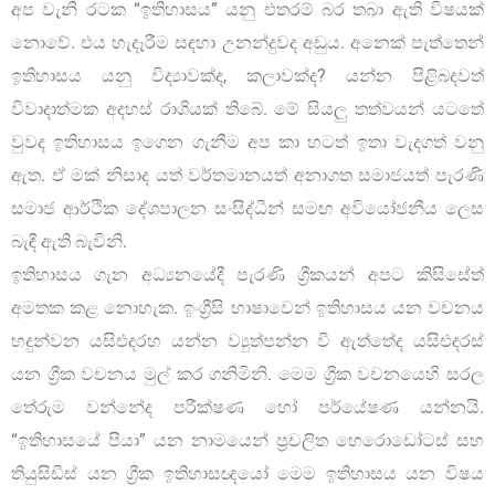
අප වැනි රටක “ඉතිහාසය” යනු එතරම් බර තබා ඇති විෂයක්
නොවේ. එය හැදෑරීම සඳහා උනන්දුවද අඩුය. අනෙක් පැත්තෙන්
ඉතිහාසය යනු විද්‍යාවක්ද, කලාවක්ද? යන්න පිළිබදවත්
විවාදාත්මක අදහස් රාශියක් තිබේ. මේ සියලු තත්වයන් යටතේ
වුවද ඉතිහාසය ඉගෙන ගැනීම අප කා හටත් ඉතා වැදගත් වනු
ඇත. ඒ මක් නිසාද යත් වර්තමානයත් අනාගත සමාජයත් පැරණි
සමාජ ආර්ථික දේශපාලන සංසිද්ධීන් සමඟ අවියෝජනීය ලෙස
බැඳී ඇති බැවිනි.
ඉතිහාසය ගැන අධ්‍යනයේදී පැරණි ග්‍රීකයන් අපට කිසිසේත්
අමතක කළ නොහැක. ඉංග්‍රීසි භාෂාවෙන් ඉතිහාසය යන වචනය
හදුන්වන යසිඑදරහ යන්න ව්‍යුත්පන්න වී ඇත්තේද යසිඑදරස්
යන ග්‍රීක වචනය මුල් කර ගනිමිනි. මෙම ග්‍රීක වචනයෙහි සරල
තේරුම වන්නේද පරීක්ෂණ හෝ පර්යේෂණ යන්නයි.
“ඉතිහාසයේ පියා” යන නාමයෙන් ප්‍රචලිත හෙරොඩෝටස් සහ
තියුසිඩීස් යන ග්‍රීක ඉතිහාසඥයෝ මෙම ඉතිහාසය යන විෂය