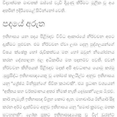
විද්‍යාත්මක මාවතක් ඔස්සේ වැඩි දියුණු කිරීමට මූලික වූ අය
අතරින් ඉදිරිපෙළේ සිටින්නෝ වෙති.
පදයේ අරුත
ඉතිහාසය යන පදය පිළිබදව විවිධ ආකාරයේ නිර්වචන අපට
දැකීමට පුළුවන. එම නිර්වචන ඒවා ලබා දෙනු පුද්ගලයන්ගේ
විෂය ක්ෂේත්‍ර හෝ රුචිකත්වය මත හෝ ඔවුන් නියෝජනය
කරන දේශපාලන බල අධිකාරිය මත පදනම්ව පවතී. එවන්
නිර්වචන කිහිපයක් පිළිබදව මදක් අපි අවධානය යොමු කරමු
.සුප්‍රසිද්ධ ඉතිහාසඥයෙකු වූ තෝමස් කලයිල්ට අනුව ඉතිහාසය
යනු “ශ්‍රේෂ්ඨ මිනිසුන්ගේ ජීවිත කථාවකි”. එය ප්‍රධාන වශයෙන්
“අතීතය සහ වර්තමානය අතර නිමක් නැති දෙබසක්”ලෙස ඊ.එච්.
කාර් නැමැති ඉතිහාසඥ විග්‍රහ කොට ඇත. මහාචාර්ය ඊනියාර් සිදු
කරන අර්ථ දැක්වීමට අනුව ඉතිහාසය යනු “සමාජ ක්‍රමවල මතක
සටහනකි”. ලෝක ප්‍රකට ඉතිහාසඥයෙකු වූ වීල් ඩුරන්ට්