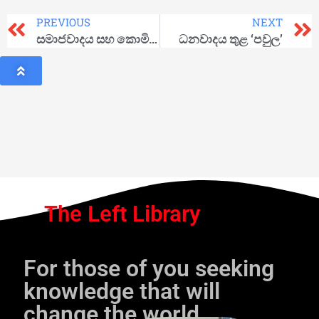
PREVIOUS
NEXT
සමාජවාදය සහ කොමියුනිස්ට් ක්‍රමය
ධනවාදය තුළ ‘පවුල’
The Left Library
For those of you seeking
knowledge that will
change the world