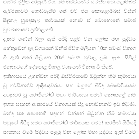
ගැනීම මූලික අරමුණ විය. මේ තත්වයන්ට යටත්ව කොළොම්බස්
ඇමරිකාවට ගොඩබැසීම ගත් විට එය කොළොම්බස් විසින්
සිදුකල හුදෙකලා කාර්යයක් නොව ඒ මොහොතේ සමාජ
වුවමානාවේ ප්‍රතිඵලයකි.
දැනට ගණන් බලා ඇති පරිදි පළමු වන ලෝක මහ යුද්ධය
හේතුවෙන් දළ වශයෙන් මිනිස් ජීවිත මිලියන 10ක් පමණ විනාශ
වී ඇති අතර මිලියන 20ක් පමණ තුවාල ලබා ඇත. සිවිල්
ජනතාවගේ දේපොළ විශාල වශයෙන් විනාශ වී තිබේ.
ඉතිහාසයේ උගන්වන පරිදි ඔස්ටි්‍රයාවේ ඔටුන්න හිමි කුමාරයා
වූ ෆර්ඩිනන්ඞ් ආදිපාදවරයා සහ ඔහුගේ බිරිඳ බොස්නියාවේ
අගනුවර වූ සරාජිවෝහි මහා මාර්ගයක ගමන් නොකළේ නම්
ඉහත සඳහන් ආකාරයේ විනාශයක් සිදු නොවන්නට ඉඩ තිබුණි.
මන්ද පත පොතෙහි සඳහන් වන්නේ ඔටුන්න හිමි කුමාරයා
ඔහුගේ බිරිද සමග සරාජිවෝහි මාර්ගයක ගමන් කරමින් සිටියදී
ඝාතනය වීමේ සිද්ධිය පළමු වන ලෝක මහා යුද්ධය ඇති වීමට