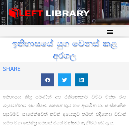
ඉතිහාසයේ යුග වෙනස් කළ
අරගල
SHARE
ඉතිහාසය කියූ පමණින් අප එකිනෙකාට විවිධ චිත්ත රූප
මැවෙන්නට ඉඩ තිබේ. කෙනෙකුට තම ආගමික හා සංස්කෘතික
පසුබිමට සාපේක්ෂවත් තවත් අයෙකුට තමන් එදිනෙදා වඩාත්
සමීප වන කේෂ්ත්‍ර සමඟත් එසේ වන්නට ගැනීමට ඉඩ ඇත.