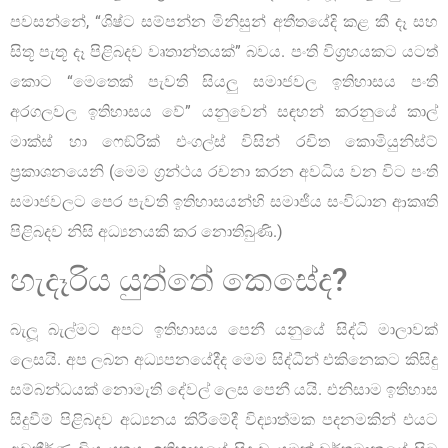
පවසන්නේ, “ශිෂ්ට සම්පන්න මිනිසුන් අතීතයේදි කළ කී දෑ සහ
සිතූ පැතූ දෑ පිළිබදව වෘතාන්තයක්” බවය. පංති විග්‍රහයකට යටත්
කොට “මෙතෙක් පැවති සියලු සමාජවල ඉතිහාසය පංති
අරගලවල ඉතිහාසය වේ” යනුවෙන් සඳහන් කරනුයේ කාල්
මාක්ස් හා ෆෙඞ්රික් එංගල්ස් විසින් රචිත කොමියුනිස්ට්
ප්‍රකාශනයෙනි (මෙම ග්‍රන්ථය රචනා කරන අවධිය වන විට පංති
සමාජවලට පෙර පැවති ඉතිහාසයන්හි සමාජීය සංවිධාන ආකෘති
පිළිබදව නිසි අධ්‍යනයකි කර නොතිබුණි.)
හැදෑරිය යුත්තේ කෙසේද?
බැලූ බැල්මට අපට ඉතිහාසය පෙනී යනුයේ සිද්ධි මාලාවක්
ලෙසයි. අප ලබන අධ්‍යපනයේදීද මෙම සිද්ධීන් එකිනෙකට කිසිදු
සම්බන්ධයක් නොමැති දේවල් ලෙස පෙනී යයි. එනිසාම ඉතිහාස
සිදුවීම් පිළිබදව අධ්‍යනය කිරීමේදී විද්‍යාත්මක පදනමකින් එයට