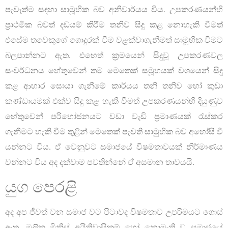
පැවැත්ම සඳහා සාමූහික බව අනිවාර්යය විය. උපකරණයන්හි
ප්‍රාථමික බවත් දඩයම් කිරීම තනිව සිදු කළ නොහැකි වීමත්
එසේම තවෙකුගේ ගොදුරක් වීම වළක්වාගැනීමත් සාමූහික වීමට
බලපාන්නට ඇත. එහෙත් ක්‍රමයෙන් සිදුවූ උපකරණවල
සංවර්ධනය හේතුවෙන් තම මෙතෙක් සමූහයක් වශයෙන් සිදු
කළ ආහාර සොයා ගැනීමේ කාර්යය තනි තනිව හෝ කුඩා
කණ්ඩායමක් එක්ව සිදු කළ හැකි වීමත් උපකරණයන්හි දියුණුව
හේතුවෙන් පරිභෝජනයට වඩා වැඩි ප්‍රමාණයක් රැස්කර
ගැනීමට හැකි වීම තුළින් මෙතෙක් පැවති සාමුහික බව අහෝසි වී
යන්නට විය. ඒ වෙනුවට සමාජයේ විෂමතාවයක් නිර්මාණය
වන්නට විය අද දක්වාම පවතින්නේ ඒ අසමාන තාවයයි.
යුග පෙරළි
අද අප ජීවත් වන සමාජ වට පිටාවද විෂමතාව උපරිමයට ගොස්
ඇත. මූලික මිනිස් අයිතිවාසිකම් හෝ නොමැති ව සමාජයේ