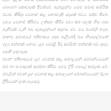
බොහෝ කොටසක් ජීවත්වේ. ඇතැමුන්ට මෙම සමාජ ආර්ථික
රටාව කිසිදා වෙනස් කළ නොහැකි දෙයක් බවට පත්ව තිබේ.
මෙය වෙනස් කිරීමට උත්සහ කිරීම පවා කළු ගලක හිස ගසා
ගැනීමක් වැනි බව ඇතැමුන්ගේ අදහස වේ. එය එසේද? නැත.
මානව සමාජයේ ඉතිහාසය දෙස බැලීමේදි එය නිසොල්මනේ
ගලා එන්නක් නොව යුග පෙරළි සිදු කරමින් එන්නක් බව අපට
පෙනී යනු ඇත.
එවන් ඉතිහාසයේ යුග වෙනස් කළ අරගලයන් සම්බන්ධයෙන්
ඔබ හා සංවාදයක් ආරම්භ කිරීම මෙම ලිපි පෙළේ අරමුණ වේ.
එබැවින් එවන් යුග වෙනස් කළ අරගලයන් සම්බන්ධයෙන් ඊලඟ
ලි්පියෙන් මුණ ගැසෙමු.