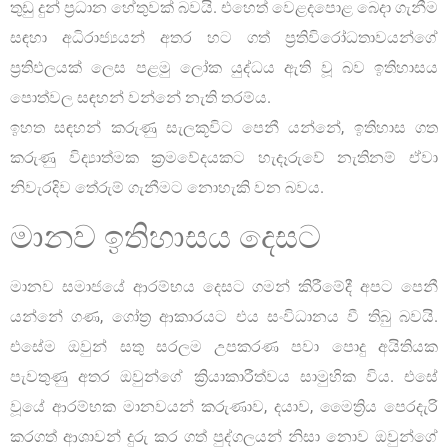
තුඩු දුන් ප්‍රධාන හේතුවක් බවයි. එහෙත් වෙළදපොළ බෙදා ගැනීම
සඳහා අධිරාජ්‍යයන් අතර හට ගත් ප්‍රතිවිරෝධතාවයන්ගේ
ප්‍රතිඵලයක් ලෙස පළමු ලෝක යුද්ධය ඇති වූ බව ඉතිහාසය
පොත්වල සඳහන් වන්නේ නැති තරම්ය.
ඉහත සඳහන් කරුණු සැලකූවිට පෙනී යන්නේ, ඉතිහාස ගත
කරුණු විද්‍යාත්මක ක්‍රමවේදයකට හැදෑරුවේ නැතිනම් ඒවා
නිවැරදිව තේරුම් ගැනීමට නොහැකි වන බවය.
මානව ඉතිහාසය දෙසට
මානව සමාජයේ ආරම්භය දෙසට ගමන් කිරීමේදී අපට පෙනී
යන්නේ ගණ, ගෝත්‍ර ආකාරයට එය සංවිධානය වී තිබු බවයි.
එසේම ඔවුන් සතු සරලම උපකරණ පවා පොදු අයිතියක
පැවතුණු අතර ඔවුන්ගේ ක්‍රියාකාරීත්වය සාමුහික විය. එසේ
වූයේ ආරම්භක මානවයන් කරුණාව, දයාව, මෛත්‍රිය පෙරදැරි
කරගත් ආශාවන් දුරු කර ගත් පුද්ගලයන් නිසා නොව ඔවුන්ගේ