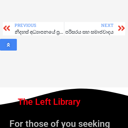
PREVIOUS
NEXT
නිදහස් අධ්‍යාපනයේ ප්‍රථම පියවර – නදේස්දා කෲප්ස්කයා
පරිසරය සහ සමාජවාදය
The Left Library
For those of you seeking