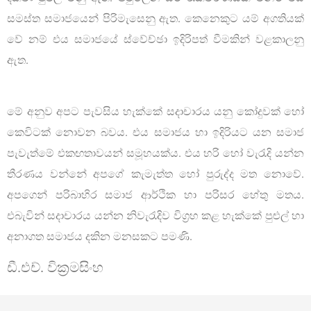
සමස්ත සමාජයෙන් පිරිමැසෙනු ඇත. කෙනෙකුට යම් අගතියක්
වේ නම් එය සමාජයේ ස්වේච්ඡා ඉදිරිපත් වීමකින් වළකාලනු
ඇත.
මේ අනුව අපට පැවසිය හැක්කේ සදාචාරය යනු කෝදුවක් හෝ
කෙවිටක් නොවන බවය. එය සමාජය හා ඉදිරියට යන සමාජ
පැවැත්මේ එකඟතාවයන් සමූහයක්ය. එය හරි හෝ වැරැදි යන්න
තීරණය වන්නේ අපගේ කැමැත්ත හෝ පුරුද්ද මත නොවේ.
අපගෙන් පරිබාහිර සමාජ ආර්ථික හා පරිසර හේතු මතය.
එබැවින් සදාචාරය යන්න නිවැරැදිව විග්‍රහ කළ හැක්කේ පුළුල් හා
අනාගත සමාජය දකින මනසකට පමණි.
ඩී.එච්. වික්‍රමසිංහ