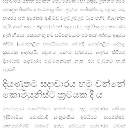
සදාචාරය යන්න පුරාතන පෙට්ටගමක බහා යතුරු ලන්නට තරම්
ගතානුගතිකත්වය ආධානග්‍රාහීය. ක්‍රෑරය. ජාතිකත්වය, කුලය, ගම,
නගරය සහ අපේකම ආදි මඩ වලවල්වලට බැස එහිම ගිලෙන්න
යැයි අපේ කමට බලකරන්නේ සදාචාරය ග්‍රෝතික ලාංචනයක්ව
ඇති නිසාය. කෙනෙකු තම සමීපතමයාට පමණක් අතිශය ආදරය
කිරීම (පෞද්ගළික භාණ්ඩයකට මෙන්) පෞද්ගළික දේපළ
ක්‍රමයක ආදරයයි. ඔවුනට මානව වර්ගයාට ආදරය කිරීමේ
දියුණුතම සදාචාරය වැටහෙන්නේ නැත. එය වැඩකට නැති
වැඩකි.
දියුණුතම සදාචාරය හමු වන්නේ
කොමියුනිස්ට් ක්‍රමයක දී ය
ධනවාදයට සාපේක්ෂව සමාජවාදය තුළ සදාචාරය අතිශය
ඉදිරිගාමීය. සමාජවාදී සංක්‍රමණීය අවධියට සාපේක්ෂව
කොමියුනිස්ට් ක්‍රමයේ ඉහළ අවධියේ සදාචාරය වඩාත්