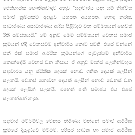
ඓතිහාසික භෞතිකවාදට අනුව “සදාචාරය යනු යම් නිශ්චිත
සමාජ ක්‍රමයකට අදාළව යහපත අයහපත, හොද නරක,
සාධාරණය අසාධාරණය ආදිය පිළිබඳව වන සම්මතයන් හෙවත්
රීති සමස්තයයි.” මේ අනුව මෙම සම්මතයන් වෙනස් සමාජ
ක්‍රමයන් හිදී වෙනස්වීම අනිවාර්ය කොට පවතී. එසේ වන්නේ
එක් එක් සමාජ ආර්ථික ක්‍රමයන්ගේ පැවැත්මේ අනිවාර්ය
කොන්දේසි වෙනස් වන නිසාය. ඒ අනුව මාක්ස් ලෙනින්වාදය
සදාචාරය යනු ස්ථිතික දෙයක් නොව ගතික දෙයක් ලෙසින්
සලකයි. වෙනස් නොවන දෙයක් ලෙසින් නොව වෙනස් වන
දෙයක් ලෙසින් සලකයි. එහෙත් පංති සමාජය එය එසේ
සලකන්නේ නැත.
සදාචාර මට්ටම්වල වෙනස නිර්ණය වන්නේ සමාජ ආර්ථික
ක්‍රමයේ දියුණුවේ මට්ටම, පරිසර සාධක හා සමාජ ආර්ථික