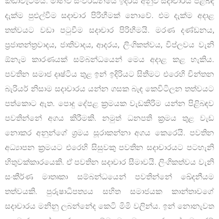
කඩාවැටීමයි. මානව සංවර්ධනයේ ඉදිරිය අනුව සදාචාරය පිළිබඳ
දැක්ම පුළුල්වීම සදාචාර පිරිහීමක් නොවේ. එම දැක්ම අදාළ
තත්වයට වඩා පටුවීම සදාචාර පිරිහීමයි. මරණ දණ්ඩනය,
ප්‍රජාතන්ත්‍රවාදය, ජාතිවාදය, ආදරය, ලිංගිකත්වය, විප්ලවය වැනි
ඕනැම කාරණයක් සම්බන්ධයෙන් මෙය අදාළ කළ හැකිය.
පවතින සමාජ දෘෂ්ටිය තුළ ඉන් ඉදිරියට සිතීමට එරෙහි චින්තන
බැරියර් නිසාම සදාචාරය යන්න ගසක බැඳ කෙවිටිලන තත්වයට
පත්කොට ඇත. පොදු දේපළ ක්‍රමයක වැඩකිරිම යන්න පිළිබඳව
පවතින්නේ අගය කිරීමකි. නමුත් ධනපති ක්‍රමය තුළ වැඩ
නොකර අනුන්ගේ ශ්‍රමය සූරාකන්නා අගය කෙරෙයි. පවතින
අධ්‍යාපන ක්‍රමයට එරෙහි සිසුවකු පවතින සදාචාරයට පටහැනි
හිතුවක්කාරයෙකි. ඒ පවතින සදාචාර සීමාවයි. ලිංගිකත්වය වැනි
සංකීර්ණ මාතෘකා සම්බන්ධයෙන් පවතින්නේ ඛේදනීයම
තත්වයකි. පුරුෂාධිපත්‍යය සහිත සමාජයක කාන්තාවගේ
සදාචාරය මනිනු ලබන්නේද කෙටි මිමි වලින්ය. ඉන් නොනැවත