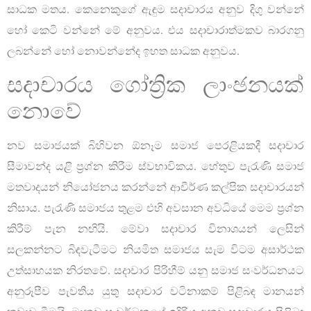
සාධක මතය. කෙනෙකුගේ ඇඳුම සදාචාරය අනුව දිගු වන්නේ
හෝ කෙටි වන්නේ මේ අනුවය. එය සදාචාරාත්මකව බාරගනු
ලබන්නේ හෝ නොවන්නේද ඉහත සාධක අනුවය.
සදාචාරය ගෝත්‍රික ලාංඡනයක්
නොවේ
නව සමාජයක් බිහිවන ඕනෑම සමාජ පෙරළියකදී සදාචාර
සීමාවන්ද යළි ප්‍රශ්න කිරීම ස්වභාවිකය. හේතුව පැරැණි සමාජ
මතවාදයන් නියෝජනය කරන්නේ ආචීර්ණ කල්පික සදාචාරයන්
නිසාය. පැරැණි සමාජය තුළම එහි අවසාන අවධියේ මෙම ප්‍රශ්න
කිරීම් පැන නඟියි. මේවා සදාචාර විනාශයන් ලෙසින්
සලකන්නට බිඳවැටීමට නියමිත සමාජය සැම විටම අසාර්ථක
උත්සාහයක නිරතවේ. සදාචාර පිරිහීම් යනු සමාජ සංවර්ධනයට
අනුරූපීව පැවතිය යුතු සදාචාර වටිනාකම් පිළිබඳ මානයන්