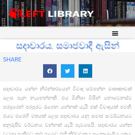
සදාචාරය, සමාජවාදී ඇසින්
SHARE
සදාචාරය යන්න නිරන්තරයෙන් විවාද සම්පන්න මාතෘකාවක්
ලෙස පැන නැඟෙන්නකි. එය මිනිසා විසින් නොවෙනස්ව
පරපුරෙන් පරපුරට රැගෙන යන්නක් යැයි එක් විවාදයක් පවතී.
එයට එරෙහි මතයක් ලෙස සදාචාරය යනු සමාජ සංවර්ධනයට
අනුරූපීව වර්ධනය වන්නක් යැයි පැවසෙයි. සදාචාරය යන්න
වටහා ගැනීමට නම් පළමුව එහි නිර්වචනය සළකා බැලිය යුතුය.