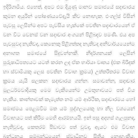
ඉදිරිගාමීය. එහෙත්, අපට එම දියුණු මානව සමාජයේ සදාචාරය
කුමන අයුරින් පෝෂණයවේදැයි කිව නොහැක. එංගල්ස් විසින්
පැවසූ ලෙසින්ම අපට පැවසිය හැක්කේ පවතින සදාචාරයෙන් ඒ
වන විට වෙනස් වන සදාචාර අංගයන් පිළිබඳව පමණි. එය අප
පැවසුවද නැතිවද, කෙනෙකු පිළිගත්තද නැතිවද අනිවාර්යයෙන්ම
අනාගත සමාජයේ සිදුවන්නකි. නිදර්ශනයක් ලෙසින්
පුරුෂාධිපත්‍යයට යටත් කරන ලද ඒක භාර්යා වෘතය (එක බිරිඳක්
හා ස්වාමියකු ලෙස පවතින විවාහ ක්‍රමය) උත්තරීතරම විවාහ
ක්‍රමය යැයි සලකන සදාචාරය ගන්න. සමාවන්න, සදාචාර
මූලධර්මවාදියකු මෙම වැකියෙන්ම උමතුභාවයට පත් විය
හැකිය. කාන්තාවක් කැමැත්ත නම් යම් ආර්ථික, සදාචාරමය හෝ
සමාජමය පෙළඹවීම මත යම් පුද්ගලයෙකු හා නිල වශයෙන්
විවාහයට පත් කිරීම මෙහි ආරම්භයයි. ඉන් පසු අදහස් ගැලපුනද,
නැතිවුවද, කෙතරම් පීඩාවට පත් වුවද, ඇයට එම විවාහ
බන්ධනය සම්බන්ධයෙන් ස්වාධීනව සිතිය නොහැකිය.