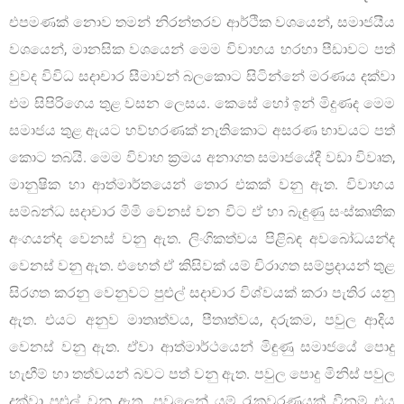
එපමණක් නොව තමන් නිරන්තරව ආර්ථික වශයෙන්, සමාජයීය
වශයෙන්, මානසික වශයෙන් මෙම විවාහය හරහා පීඩාවට පත්
වුවද විවිධ සදාචාර සීමාවන් බලකොට සිටින්නේ මරණය දක්වා
එම සිපිරිගෙය තුළ වසන ලෙසය. කෙසේ හෝ ඉන් මිදුණද මෙම
සමාජය තුළ ඇයට හව්හරණක් නැතිකොට අසරණ භාවයට පත්
කොට තබයි. මෙම විවාහ ක්‍රමය අනාගත සමාජයේදී වඩා විවෘත,
මානුෂික හා ආත්මාර්තයෙන් තොර එකක් වනු ඇත. විවාහය
සම්බන්ධ සදාචාර මිමි වෙනස් වන විට ඒ හා බැඳුණු සංස්කෘතික
අංගයන්ද වෙනස් වනු ඇත. ලිංගිකත්වය පිළිබඳ අවබෝධයන්ද
වෙනස් වනු ඇත. එහෙත් ඒ කිසිවක් යම් චිරාගත සම්ප්‍රදායන් තුළ
සිරගත කරනු වෙනුවට පුළුල් සදාචාර විශ්වයක් කරා පැතිර යනු
ඇත. එයට අනුව මාතෘත්වය, පීතෘත්වය, දරුකම, පවුල ආදිය
වෙනස් වනු ඇත. ඒවා ආත්මාර්ථයෙන් මිඳුණු සමාජයේ පොදු
හැඟීම් හා තත්වයන් බවට පත් වනු ඇත. පවුල පොදු මිනිස් පවුල
දක්වා පුළුල් වනු ඇත. පවුලෙන් යම් රැකවරණයක් වීනම් එය