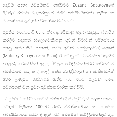
රැඳවීම සඳහා ගිවිසුමකට එක්වීමට Zuzana Caputovaගේ
ලිබරල් රජයට බලකරනුයේ එරට පාර්ලිමේන්තුව තුළින් හා
ජනතාවගේ දැවැන්ත විරෝධය මධ්‍යයේය.
පසුගිය පෙබරවාරි 08 වැනිදා, ඇමරිකානු හමුදා කඳවුරු ස්ථාපිත
කරලීම සඳහාත්, ස්ලොවේකියානු ගුවන් සීමාවන් පරිහරණය
පහසු කරගැනීම සඳහාත්, එරට ගුවන් තොටුපලවල් දෙකක්
(Malacky-Kuchyna සහ Sliac) ඒ වෙනුවෙන් වෙන්කර ගැනීම
අරමුණු කරගනිමින් අදාළ ගිවිසුම පාර්ලිමේන්තුවට ඉදිරිපත් වූ
අවස්ථාවේ පාලක ලිබරල් පක්ෂ මන්ත්‍රීවරුන් හා ජාතිකවාදීන්
අතර උණුසුම් තත්වයක් ඇතිවූ බව එරට පලවන වමේ
පුවත්පතක් වන ප්‍රව්දා පුවත්පත වාර්තා කර සිටි.
ගිවිසුමට විරෝධය පාමින් ජාතිකවාදී මන්ත්‍රීවරුන් පාලක පක්‍ෂය
ඩොලර් මිලියන 100කට රටේ ස්වාධීනත්වය හා භෞමික
අඛණ්ඩතාවය පාවා දී ඇති බව පවසමින් පාර්ලිමේන්තුව තුළ