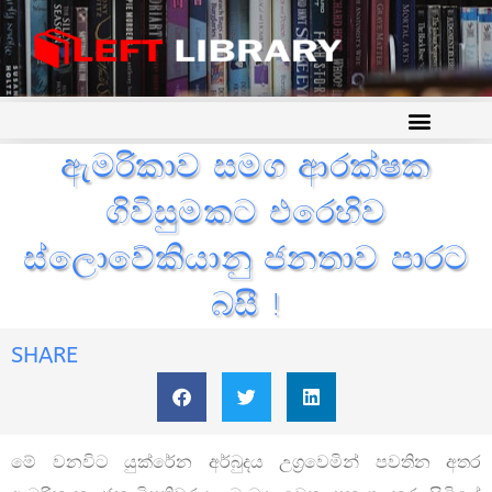
ඇමරිකාව සමග ආරක්ෂක
ගිවිසුමකට එරෙහිව
ස්ලොවේකියානු ජනතාව පාරට
බසී !
SHARE
මේ වනවිට යුක්රේන අර්බුදය උග්‍රවෙමින් පවතින අතර