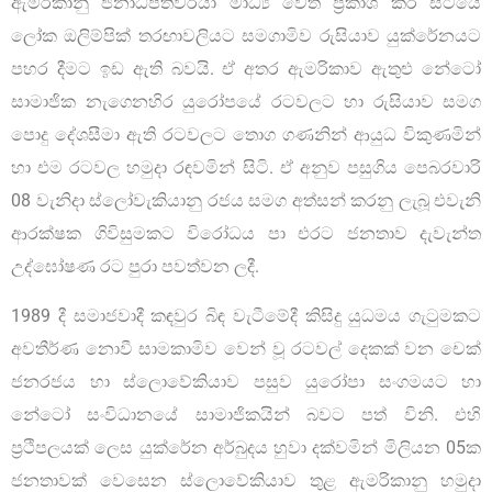
ඇමරිකානු ජනාධිපතිවරයා මාධ්‍ය වෙත ප්‍රකාශ කර සිටියේ
ලෝක ඔලිම්පික් තරඟාවලියට සමගාමිව රුසියාව යුක්රේනයට
පහර දීමට ඉඩ ඇති බවයි. ඒ අතර ඇමරිකාව ඇතුළු නේටෝ
සාමාජික නැගෙනහිර යුරෝපයේ රටවලට හා රුසියාව සමග
පොදු දේශසීමා ඇති රටවලට තොග ගණනින් ආයුධ විකුණමින්
හා එම රටවල හමුදා රඳවමින් සිටි. ඒ අනුව පසුගිය පෙබරවාරි
08 වැනිදා ස්ලෝවැකියානු රජය සමග අත්සන් කරනු ලැබූ එවැනි
ආරක්ෂක ගිවිසුමකට විරෝධය පා එරට ජනතාව දැවැන්ත
උද්ඝෝෂණ රට පුරා පවත්වන ලදී.
1989 දී සමාජවාදී කඳවුර බිඳ වැටීමේදී කිසිදු යුධමය ගැටුමකට
අවතීර්ණ නොවී සාමකාමිව වෙන් වූ රටවල් දෙකක් වන චෙක්
ජනරජය හා ස්ලොවේකියාව පසුව යුරෝපා සංගමයට හා
නේටෝ සංවිධානයේ සාමාජිකයින් බවට පත් විනි. එහි
ප්‍රථිපලයක් ලෙස යුක්රේන අර්බුදය හුවා දක්වමින් මිලියන 05ක
ජනතාවක් වෙසෙන ස්ලොවේකියාව තුළ ඇමරිකානු හමුදා