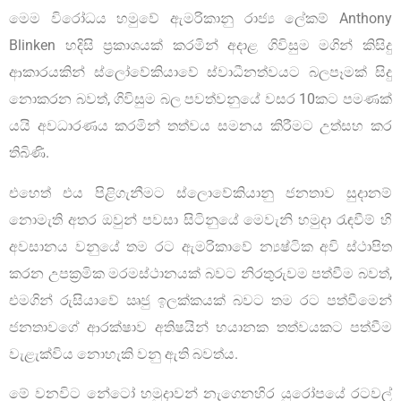
මෙම විරෝධය හමුවේ ඇමරිකානු රාජ්‍ය ලේකම් Anthony
Blinken හදිසි ප්‍රකාශයක් කරමින් අදාළ ගිවිසුම මගින් කිසිදු
ආකාරයකින් ස්ලෝවේකියාවේ ස්වාධීනත්වයට බලපෑමක් සිදු
නොකරන බවත්, ගිවිසුම බල පවත්වනුයේ වසර 10කට පමණක්
යයි අවධාරණය කරමින් තත්වය සමනය කිරීමට උත්සහ කර
තිබිණි.
එහෙත් එය පිළිගැනීමට ස්ලොවේකියානු ජනතාව සුදානම්
නොමැති අතර ඔවුන් පවසා සිටිනුයේ මෙවැනි හමුදා රැඳවීම් හි
අවසානය වනුයේ තම රට ඇමරිකාවේ න්‍යෂ්ටික අවි ස්ථාපිත
කරන උපක්‍රමික මරමස්ථානයක් බවට නිරතුරුවම පත්වීම බවත්,
එමගින් රුසියාවේ ඍජු ඉලක්කයක් බවට තම රට පත්වීමෙන්
ජනතාවගේ ආරක්ෂාව අතිෂයින් භයානක තත්වයකට පත්වීම
වැළැක්විය නොහැකි වනු ඇති බවත්ය.
මේ වනවිට නේටෝ හමුදාවන් නැගෙනහිර යුරෝපයේ රටවල්