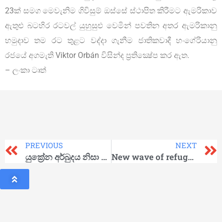
23ක් සමග මෙවැනිම ගිවිසුම් ඔස්සේ ස්ථාපිත කිරීමට ඇමරිකාව
ඇතුළු බටහිර රටවල් යුහුසුළු වෙමින් පවතින අතර ඇමරිකානු
හමුදාව තම රට තුළට වද්දා ගැනීම ජාතිකවාදී හංගේරියානු
රජයේ අගමැති Viktor Orbán විසින්ද ප්‍රතික්‍ෂේප කර ඇත.
– ලංකා ටෘත්
PREVIOUS
NEXT
යුක්‍රේන අර්බුදය නිසා ලෝක සාම සිතියම ඉරී යයිද?
New wave of refugees from Ukraine faces racism of Europe’s borders