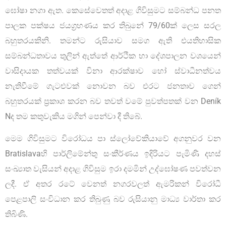
ඝෝෂා නගා ඇත. කෙසේවෙතත් අදාළ ගිවිසුමට සම්බන්ධ පනත
පාලක පක්ෂය ජයග්‍රහණය කර තිබුනේ 79/60ක් ලෙස සරල
බහුතරයකිනි. තමන්ට රුසියාව සමග ඇති එයතිහාසික
සම්බන්ධතාවය තුලින් ඇත්තේ ආර්ථික හා දේශපාලන වශයෙන්
වාසිදායක තත්වයක් විනා ආරක්ෂාව හෝ ස්වාධීනත්වය
නැතිවීමේ ගැටළුවක් නොවන බව එරට ජනතාව ගෙන්
බහුතරයක් ප්‍රකාශ කරන බව තවත් වමේ පුවත්පතක් වන Deník
Nද තම කතුවැකිය මගින් පෙන්වා දී තිබේ.
මෙම ගිවිසුමට විරෝධය පා ස්ලෝවේකියාවේ අගනුවර වන
Bratislavaහි පාර්ලිමේන්තු සංකීර්ණය ඉදිරියට පැමිණි දහස්
සංඛ්‍යාත වැසියන් අදාළ ගිවිසුම ඉරා දමමින් උද්ඝෝෂණ පවත්වන
ලදී. ඒ අතර රටේ වෙනත් නගරවලත් ඇමරිකන් විරෝධී
පෙළපාලි සංවිධාන කර තිබුණු බව රුසියානු මාධ්‍ය වාර්තා කර
තිබිණි.