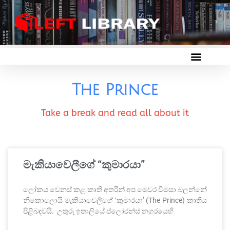
The Prince
Take a break and read all about it
මැකියාවෙලීගේ “කුමාරයා”
ලෝකය වෙනස් කළ කෘති අතරින් අප මෙවර විමසා බලන්නේ
නිකොලොයි මැකියාවෙලීගේ ‘කුමාරයා’ (The Prince) කෘතිය
පිළිබඳවයි. උතුරු ඉතාලියේ ප්ලෝරන්ස් නගරයෙහි