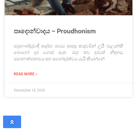
පෘදොන්වාදය – Proudhonism
සමූහාණ්ඩුවාදී ආදර්ශ පාඨය ආපසු කැඳවමින් ලුයී බැලැන්කි
බොහෝ දුර ගොස් ඇත. ඔහු තව දුරටත් නිදහස,
සමානාත්මතාවය සහ සහෝදරත්වය යැයි කියන්නේ
READ MORE »
December 14, 2018