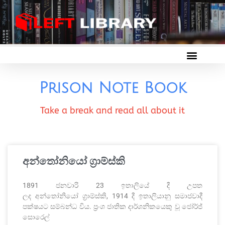
Prison Note Book
Take a break and read all about it
අන්තෝනියෝ ග්‍රාම්ස්කි
1891 ජනවාරි 23 ඉතාලියේ දී උපත
ලද අන්තෝනියෝ ග්‍රාම්ස්කි, 1914 දී ඉතාලියානු සමාජවාදී
පක්ෂයට සම්බන්ධ විය. ප්‍රංශ ජාතික දාර්ශනිකයෙකු වූ ජෝර්ජ්
සොරෙල්