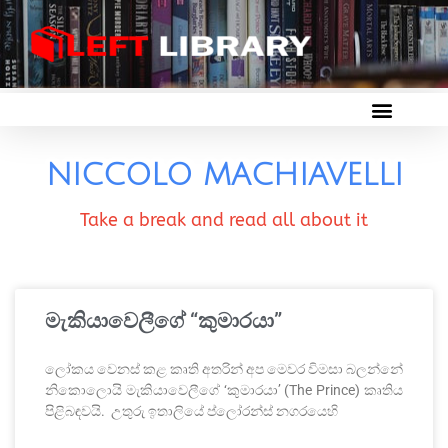
NICCOLO MACHIAVELLI
Take a break and read all about it
මැකියාවෙලීගේ “කුමාරයා”
ලෝකය වෙනස් කළ කෘති අතරින් අප මෙවර විමසා බලන්නේ
නිකොලොයි මැකියාවෙලීගේ ‘කුමාරයා’ (The Prince) කෘතිය
පිළිබඳවයි. උතුරු ඉතාලියේ ප්ලෝරන්ස් නගරයෙහි