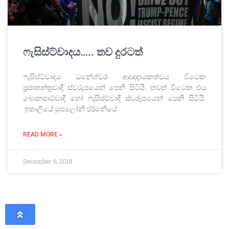
ෆැසිස්ට්වාදය….. තව දුරටත්
ෆැසිස්ට්වාදය ධනේශ්වර ආඥාදායකත්වය විටෙක
ප්‍රජාතන්ත්‍රවාදී ස්වරූපයෙන් පෙනී සිටියි. තවත් විටෙක එය
බොනපාට්වාදී හෝ ෆැසිස්ට්වාදී ස්වරූපයෙන් පෙනී සිටියි.
ඉතාලියේ මුසලෝනි ජර්මනියේ
READ MORE »
December 6, 2018