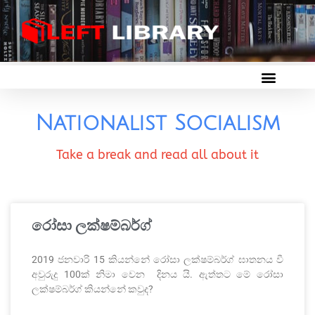
Nationalist Socialism
Take a break and read all about it
රෝසා ලක්ෂම්බර්ග්
2019 ජනවාරි 15 කියන්නේ රෝසා ලක්ෂම්බර්ග් ඝාතනය වී
අවුරුදු 100ක් නිමා වෙන දිනය යි. ඇත්තට මේ රෝසා
ලක්ෂම්බර්ග් කියන්නේ කවුද?