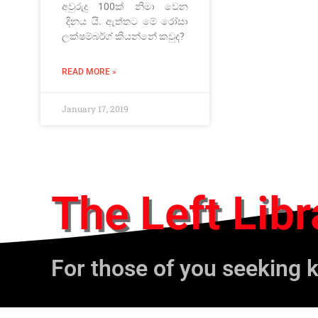
අවුරුදු 100ක් නිමා වෙන
දිනය යි. ඇත්තට මේ රෝසා
ලක්ෂම්බර්ග් කියන්නේ කවුද?
READ MORE »
January 17, 2019
The Left Libr
For those of you seeking 