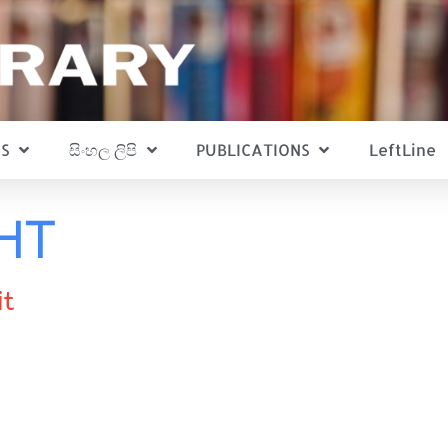
S
සිංහල ලිපි
PUBLICATIONS
LeftLine
ht
it