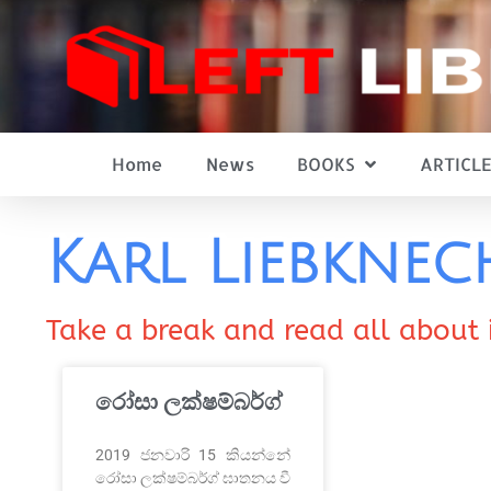
Home
News
BOOKS
ARTICLE
Karl Liebknec
Take a break and read all about 
රෝසා ලක්ෂම්බර්ග්
2019 ජනවාරි 15 කියන්නේ
රෝසා ලක්ෂම්බර්ග් ඝාතනය වී