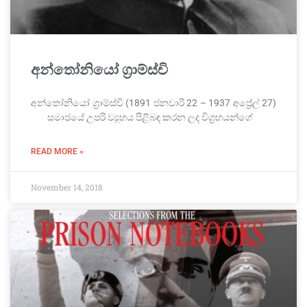
අන්තෝනියෝ ග්‍රාම්ස්චි
අන්තෝනියෝ ග්‍රාම්ස්චි (1891 ජනවාරි 22 – 1937 අප්‍රේල් 27)
සමාජයේ උපරි ව්‍යූහය පිළිබඳ කරන ලද විග්‍රහයන්ගේ
READ MORE »
November 14, 2018