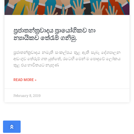
ප්‍රජාතන්ත්‍රවාදය ප්‍රායෝගිකව හා
න්‍යායිකව තේරැම් ගනිමු.
ප්‍රජාතන්ත්‍රවාදය නමැති සංකල්පය තුළ ඇති සැබෑ දේශපාලන
අඩංගුව තේරුම් ගත යුත්තේ, රටෙහි මෙන් ම පොදුවේ ලෝකය
තුළ එය භාවිතයට නැඟුණ
READ MORE »
February 8, 2019