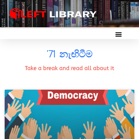
’71 නැඟිටීම
Take a break and read all about it