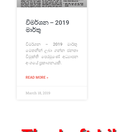
විමර්ශන – 2019
මාර්තු
විමර්ශන – 2019 මාර්තු
මෙතනින් ලබා ගන්න ජනතා
විමුක්ති පෙරමුණේ අධ්‍යාපන
අංශයේ ප්‍රකාශනයකි.
READ MORE »
March 18, 2019