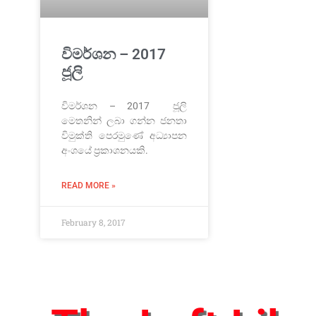
විමර්ශන – 2017
ජූලි
විමර්ශන – 2017 ජූලි
මෙතනින් ලබා ගන්න ජනතා
විමුක්ති පෙරමුණේ අධ්‍යාපන
අංශයේ ප්‍රකාශනයකි.
READ MORE »
February 8, 2017