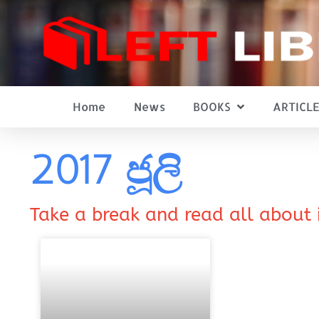
Home
News
BOOKS
ARTICLE
2017 ජූලි
Take a break and read all about 