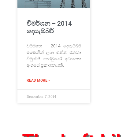
විමර්ශන – 2014
දෙසැම්බර්
විමර්ශන – 2014 දෙසැම්බර්
මෙතනින් ලබා ගන්න ජනතා
විමුක්ති පෙරමුණේ අධ්‍යාපන
අංශයේ ප්‍රකාශනයකි.
READ MORE »
December 7, 2014