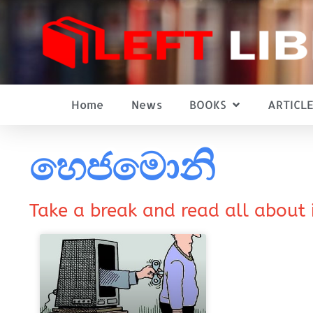
Home
News
BOOKS
ARTICLE
හෙජමොනි
Take a break and read all about 