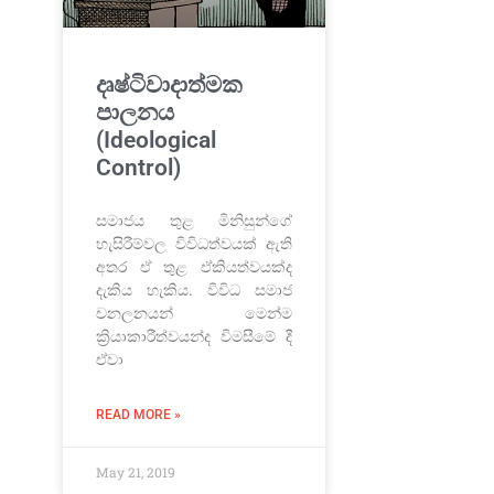
දෘෂ්ටිවාදාත්මක
පාලනය
(Ideological
Control)
සමාජය තුළ මිනිසුන්ගේ
හැසිරීම්වල විවිධත්වයක් ඇති
අතර ඒ තුළ ඒකියත්වයක්ද
දැකිය හැකිය. විවිධ සමාජ
චනලනයන් මෙන්ම
ක්‍රියාකාරීත්වයන්ද විමසීමේ දී
ඒවා
READ MORE »
May 21, 2019