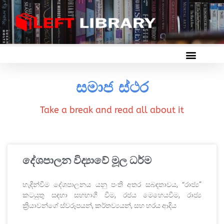
සමාජ ස්ථර
Take a break and read all about it
දේශපාලන විද්‍යාවේ මූල ධර්ම
හැඳින්වීම දේශපාලනය යනු පංති අතර සබඳතාවය, “රාජ්‍ය”
කටයුතු සඳහා සහභාගී වීම, රජය මෙහෙයවීම, රාජ්‍ය
ක්‍රියාවන්ගේ ස්වරූපයන්, කර්තව්‍යයන්, සහ හරය ආදිය