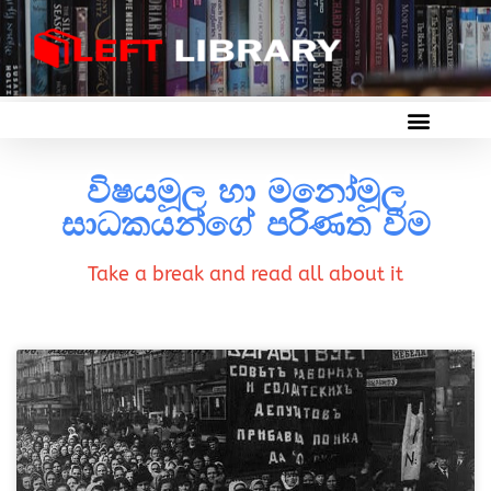
විෂයමූල හා මනෝමූල
සාධකයන්ගේ පරිණත වීම
Take a break and read all about it