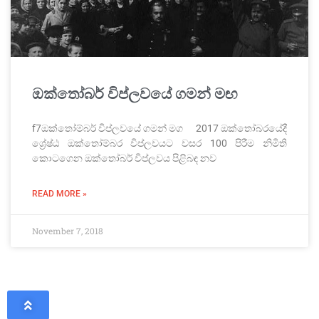
ඔක්තෝබර් විප්ලවයේ ගමන් මඟ
f7ඔක්තෝම්බර් විප්ලවයේ ගමන් මග 2017 ඔක්තෝබරයේදී
ශ්‍රේෂ්ඨ ඔක්තෝම්බර විප්ලවයට වසර 100 පිරීම නිමිති
කොටගෙන ඔක්තෝබර් විප්ලවය පිළිබඳ නව
READ MORE »
November 7, 2018