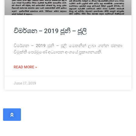
විමර්ශන – 2019 ජූනි – ජූලි
විමර්ශන – 2019 ජූනි – ජූලි මෙතනින් ලබා ගන්න ජනතා
විමුක්ති පෙරමුණේ අධ්‍යාපන අංශයේ ප්‍රකාශනයකි.
READ MORE »
June 17, 2019