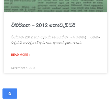
විමර්ශන – 2012 නොවැම්බර්
විමර්ශන 2012 නොවැම්බර් (මෙතනින් ලබා ගන්න) ජනතා
විමුක්ති පෙරමුණේ අධ්‍යාපන අංශයේ ප්‍රකාශනයකි.
READ MORE »
December 4, 2018